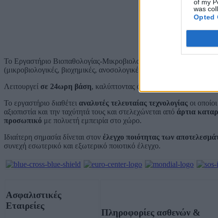
of my P
was col
Opted 
Το Εργαστήριο Βιοπαθολογίας-Μικροβιολογίας του Iasis καλύπτει 
(μικροβιολογικές, βιοχημικές, ανοσολογικές, δείκτες νεοπλασιών, ο
Λειτουργεί
σε 24ωρη βάση
, καλύπτοντας όλες τις ανάγκες των εσ
Το εργαστήριο διαθέτει
αναλυτές τελευταίας τεχνολογίας
οι οποίοι
αξιοπιστία και την ταχύτητά τους και στελεχώνεται από
άρτια καταρ
προσωπικό
με πολυετή εμπειρία στο χώρο.
Ιδιαίτερη σημασία δίνεται στον
έλεγχο ποιότητας των αποτελεσμά
συνεχή εσωτερικό και εξωτερικό ποιοτικό έλεγχο.
Ασφαλιστικές
Εταιρείες
Πληροφορίες ασθενών &