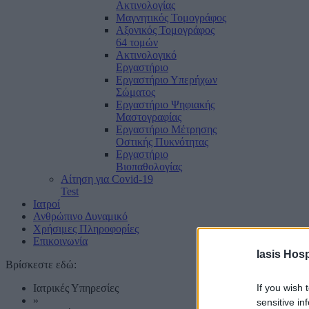
Ακτινολογίας
Μαγνητικός Τομογράφος
Αξονικός Τομογράφος
64 τομών
Ακτινολογικό
Εργαστήριο
Εργαστήριο Υπερήχων
Σώματος
Εργαστήριο Ψηφιακής
Μαστογραφίας
Εργαστήριο Μέτρησης
Οστικής Πυκνότητας
Εργαστήριο
Βιοπαθολογίας
Αίτηση για Covid-19
Test
Ιατροί
Ανθρώπινο Δυναμικό
Χρήσιμες Πληροφορίες
Επικοινωνία
Iasis Hosp
Βρίσκεστε εδώ:
Ιατρικές Υπηρεσίες
If you wish 
»
sensitive in