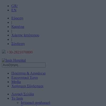
GR/
EN
Εύρεση
|
Καριέρα
|
Χάρτης Ιστότοπου
|
Σύνδεση
+30-2821070800
Ποιότητα & Ασφάλεια
Ερευνητικό Έργο
Media
Χρήσιμοι Σύνδεσμοι
Αρχική Σελίδα
Το Iasis
Ιστορική αναδρομή