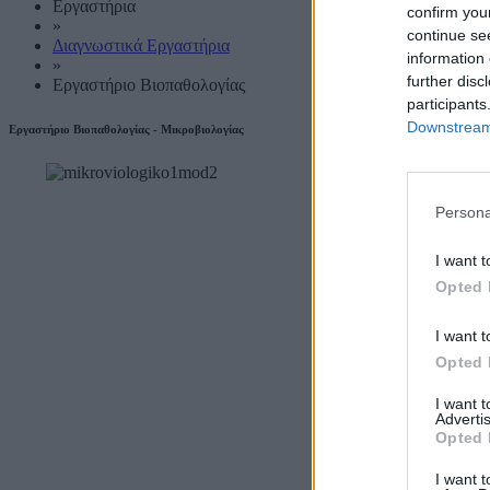
Εργαστήρια
confirm you
»
continue se
Διαγνωστικά Εργαστήρια
information 
»
further disc
Εργαστήριο Βιοπαθολογίας
participants
Downstream 
Εργαστήριο Βιοπαθολογίας - Μικροβιολογίας
Persona
I want t
Opted 
I want t
Opted 
I want 
Advertis
Opted 
I want t