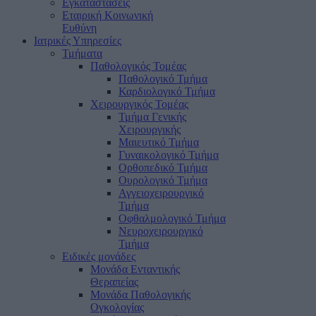
Εγκαταστάσεις
Εταιρική Κοινωνική
Ευθύνη
Ιατρικές Υπηρεσίες
Τμήματα
Παθολογικός Τομέας
Παθολογικό Τμήμα
Καρδιολογικό Τμήμα
Χειρουργικός Τομέας
Τμήμα Γενικής
Χειρουργικής
Μαιευτικό Τμήμα
Γυναικολογικό Τμήμα
Ορθοπεδικό Τμήμα
Ουρολογικό Τμήμα
Αγγειοχειρουργικό
Τμήμα
Οφθαλμολογικό Τμήμα
Νευροχειρουργικό
Τμήμα
Ειδικές μονάδες
Μονάδα Ενταντικής
Θεραπείας
Μονάδα Παθολογικής
Ογκολογίας