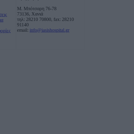
Μ. Μπότσαρη 76-78
73136, Χανιά
σεις
τηλ: 28210 70800, fax: 28210
ια
91140
email:
info@iasishospital.gr
φορίες