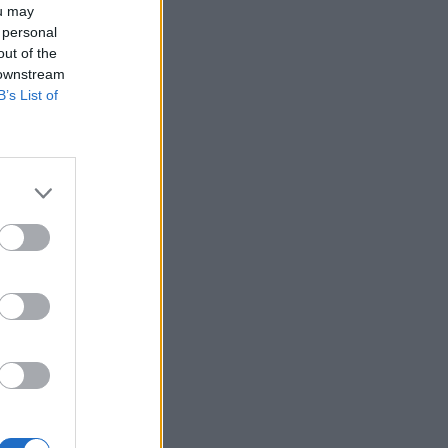
ou may
 personal
out of the
 downstream
B’s List of