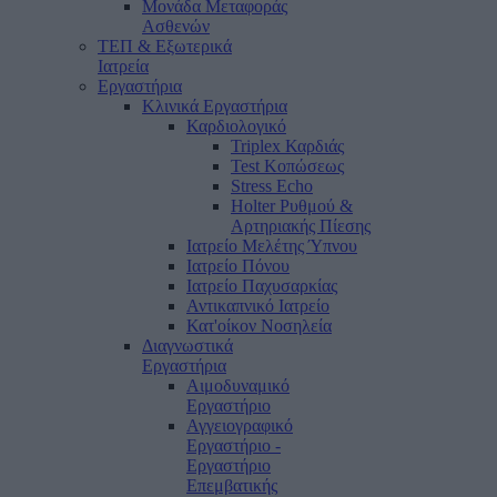
Μονάδα Μεταφοράς
Ασθενών
ΤΕΠ & Εξωτερικά
Ιατρεία
Εργαστήρια
Κλινικά Εργαστήρια
Καρδιολογικό
Triplex Καρδιάς
Test Κοπώσεως
Stress Echo
Holter Ρυθμού &
Αρτηριακής Πίεσης
Ιατρείο Μελέτης Ύπνου
Ιατρείο Πόνου
Ιατρείο Παχυσαρκίας
Αντικαπνικό Ιατρείο
Κατ'οίκον Νοσηλεία
Διαγνωστικά
Εργαστήρια
Αιμοδυναμικό
Εργαστήριο
Αγγειογραφικό
Εργαστήριο -
Εργαστήριο
Επεμβατικής