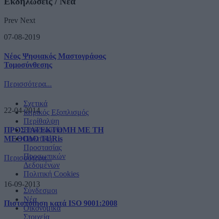
Εκδηλώσεις / Νέα
Prev
Next
07-08-2019
Νέος Ψηφιακός Μαστογράφος
Τομοσύνθεσης
Περισσότερα...
Σχετικά
22-04-2014
Ιατρικός Εξοπλισμός
Περίθαλψη
ΠΡΟΣΤΑΤΕΚΤΟΜΗ ΜΕ ΤΗ
Επικοινωνία
ΜΕΘΟΔΟ TURis
Πολιτική
Προστασίας
Προσωπικών
Περισσότερα...
Δεδομένων
Πολιτική Cookies
16-09-2013
Σύνδεσμοι
Νέα
Πιστοποίηση κατά ISO 9001:2008
Οικονομικά
Στοιχεία