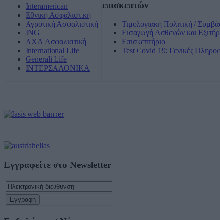
επισκεπτών
Interamerican
Εθνική Ασφαλιστική
Αγροτική Ασφαλιστική
Τιμολογιακή Πολιτική / Συμβά
ING
Εισαγωγή Ασθενών και Εξιτήρ
AXA Ασφαλιστική
Επισκεπτήριο
International Life
Test Covid 19: Γενικές Πληρο
Generali Life
ΙΝΤΕΡΣΑΛΟΝΙΚΑ
Εγγραφείτε στο Newsletter