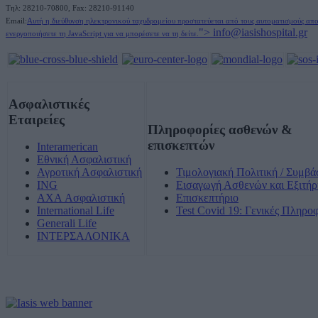
Τηλ: 28210-70800, Fax: 28210-91140
Email:
Αυτή η διεύθυνση ηλεκτρονικού ταχυδρομείου προστατεύεται από τους αυτοματισμούς απ
">
info@iasishospital.gr
ενεργοποιήσετε τη JavaScript για να μπορέσετε να τη δείτε.
Ασφαλιστικές
Εταιρείες
Πληροφορίες ασθενών &
επισκεπτών
Interamerican
Εθνική Ασφαλιστική
Αγροτική Ασφαλιστική
Τιμολογιακή Πολιτική / Συμβά
ING
Εισαγωγή Ασθενών και Εξιτήρ
AXA Ασφαλιστική
Επισκεπτήριο
International Life
Test Covid 19: Γενικές Πληρο
Generali Life
ΙΝΤΕΡΣΑΛΟΝΙΚΑ