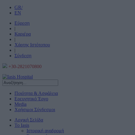
GR/
EN
Εύρεση
|
Καριέρα
|
Χάρτης Ιστότοπου
|
Σύνδεση
+30-2821070800
Ποιότητα & Ασφάλεια
Ερευνητικό Έργο
Media
Χρήσιμοι Σύνδεσμοι
Αρχική Σελίδα
Το Iasis
Ιστορική αναδρομή