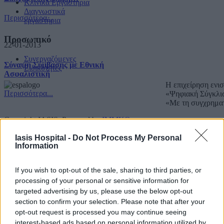
Κλινικά Εργαστήρια
Διαγνωστικά
Περισσότερα...
εργαστήρια
Προσωπικό
22-01-2013
Συνεργαζόμενες
Σύναψη Σύμβασης με Εθνική
Ειδικότητες
Ασφαλιστική
Η επιχείρηση ενι
Περισσότερα...
«Ψηφιακή Σύγκλι
«Με τη συγχρημα
Copyright IASIS. Powered by
IMMKO
.
Iasis Hospital -
Do Not Process My Personal
Information
If you wish to opt-out of the sale, sharing to third parties, or
processing of your personal or sensitive information for
targeted advertising by us, please use the below opt-out
section to confirm your selection. Please note that after your
opt-out request is processed you may continue seeing
interest-based ads based on personal information utilized by