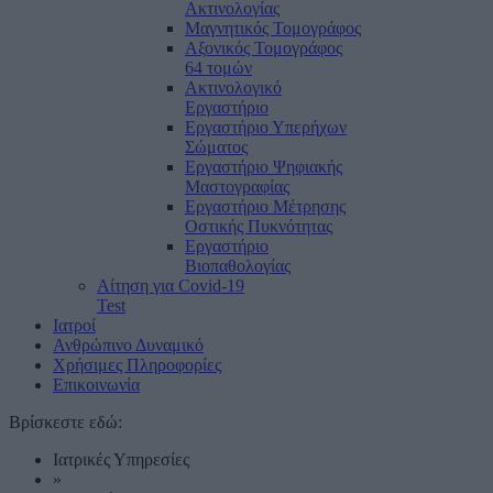
Ακτινολογίας
Μαγνητικός Τομογράφος
Αξονικός Τομογράφος
64 τομών
Ακτινολογικό
Εργαστήριο
Εργαστήριο Υπερήχων
Σώματος
Εργαστήριο Ψηφιακής
Μαστογραφίας
Εργαστήριο Μέτρησης
Οστικής Πυκνότητας
Εργαστήριο
Βιοπαθολογίας
Αίτηση για Covid-19
Test
Ιατροί
Ανθρώπινο Δυναμικό
Χρήσιμες Πληροφορίες
Επικοινωνία
Βρίσκεστε εδώ:
Ιατρικές Υπηρεσίες
»