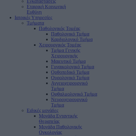
Εγκαταστάσεις
Εταιρική Κοινωνική
Ευθύνη
Ιατρικές Υπηρεσίες
Τμήματα
Παθολογικός Τομέας
Παθολογικό Τμήμα
Καρδιολογικό Τμήμα
Χειρουργικός Τομέας
Τμήμα Γενικής
Χειρουργικής
Μαιευτικό Τμήμα
Γυναικολογικό Τμήμα
Ορθοπεδικό Τμήμα
Ουρολογικό Τμήμα
Αγγειοχειρουργικό
Τμήμα
Οφθαλμολογικό Τμήμα
Νευροχειρουργικό
Τμήμα
Ειδικές μονάδες
Μονάδα Ενταντικής
Θεραπείας
Μονάδα Παθολογικής
Ογκολογίας