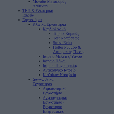
Μονάδα Μεταφοράς
Ασθενών
ΤΕΠ & Εξωτερικά
Ιατρεία
Εργαστήρια
Κλινικά Εργαστήρια
Καρδιολογικό
Triplex Καρδιάς
Test Κοπώσεως
Stress Echo
Holter Ρυθμού &
Αρτηριακής Πίεσης
Ιατρείο Μελέτης Ύπνου
Ιατρείο Πόνου
Ιατρείο Παχυσαρκίας
Αντικαπνικό Ιατρείο
Κατ'οίκον Νοσηλεία
Διαγνωστικά
Εργαστήρια
Αιμοδυναμικό
Εργαστήριο
Αγγειογραφικό
Εργαστήριο -
Εργαστήριο
Επεμβατικής