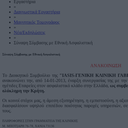
Εργαστήρια
»
Διαγνωστικά Εργαστήρια
»
Μαγνητικός Τομογράφος
»
Νέα/Εκδηλώσεις
»
Σύναψη Σύμβασης με Εθνική Ασφαλιστική
Σύναψη Σύμβασης με Εθνική Ασφαλιστική
ΑΝΑΚΟΙΝΩΣΗ
Το Διοικητικό Συμβούλιο της
"IASIS-ΓΕΝΙΚΗ ΚΛΙΝΙΚΗ ΓΑΒ
ανακοινώνει την, από 14-01-2013, έναρξη συνεργασίας της με τη
ηγέτιδες Εταιρείες στον ασφαλιστικό κλάδο στην Ελλάδα,
ως συμβε
ολόκληρη την Κρήτη.
Οι κοινοί στόχοι μας, η άμεση εξυπηρέτηση, η εμπιστοσύνη, η αξιο
διασφαλίσουν υψηλού επιπέδου ποιότητας παροχές υπηρεσιών, σε
τους.
ΠΛΗΡΟΦΟΡΙΕΣ ΣΤΗΝ ΓΡΑΜΜΑΤΕΙΑ ΤΗΣ ΚΛΙΝΙΚΗΣ
M. ΜΠΟΤΣΑΡΗ 76-78, ΧΑΝΙΑ 73136