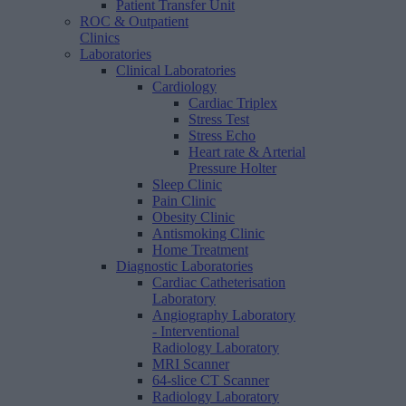
Patient Transfer Unit
ROC & Outpatient
Clinics
Laboratories
Clinical Laboratories
Cardiology
Cardiac Triplex
Stress Test
Stress Echo
Heart rate & Arterial
Pressure Holter
Sleep Clinic
Pain Clinic
Obesity Clinic
Antismoking Clinic
Home Treatment
Diagnostic Laboratories
Cardiac Catheterisation
Laboratory
Angiography Laboratory
- Interventional
Radiology Laboratory
MRI Scanner
64-slice CT Scanner
Radiology Laboratory