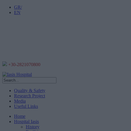
GR/
EN
+30-2821070800
Quality & Safety
Research Project
Media
Useful Links
Home
Hospital Iasis
History