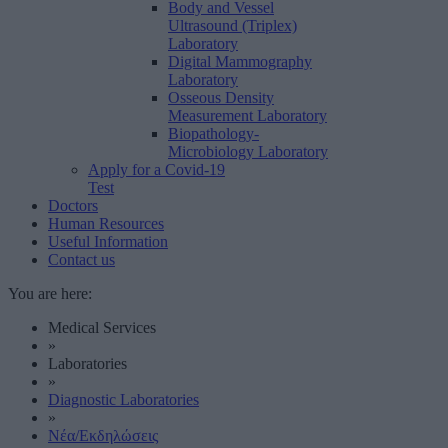
Body and Vessel
Ultrasound (Triplex)
Laboratory
Digital Mammography
Laboratory
Osseous Density
Measurement Laboratory
Biopathology-
Microbiology Laboratory
Apply for a Covid-19
Test
Doctors
Human Resources
Useful Information
Contact us
You are here:
Medical Services
»
Laboratories
»
Diagnostic Laboratories
»
Νέα/Εκδηλώσεις