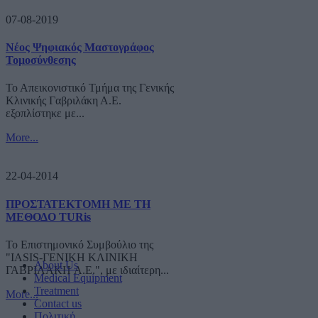
07-08-2019
Νέος Ψηφιακός Μαστογράφος
Τομοσύνθεσης
Το Απεικονιστικό Τμήμα της Γενικής
Κλινικής Γαβριλάκη Α.Ε.
εξοπλίστηκε με...
More...
22-04-2014
ΠΡΟΣΤΑΤΕΚΤΟΜΗ ΜΕ ΤΗ
ΜΕΘΟΔΟ TURis
Το Επιστημονικό Συμβούλιο της
"IASIS-ΓΕΝΙΚΗ ΚΛΙΝΙΚΗ
About Us
ΓΑΒΡΙΛΑΚΗ A.E.", με ιδιαίτερη...
Medical Equipment
Treatment
More...
Contact us
Πολιτική