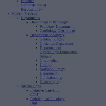
Facilities
Corporate Social
Responsibility
Medical Services
Departments
Department of Pathology
Pathology Department
Cardiology Department
Department of Surgery
General Surgery
Obstetrics Department
Department of
Gynecologic Endoscopic
Surgery
Orthopedics
Urology
Vascular Surgery
Department
Ophthalmology
Neurosurgery
Special Units
Intensive Care Unit
(ICU)
Pathological Oncology
Unit