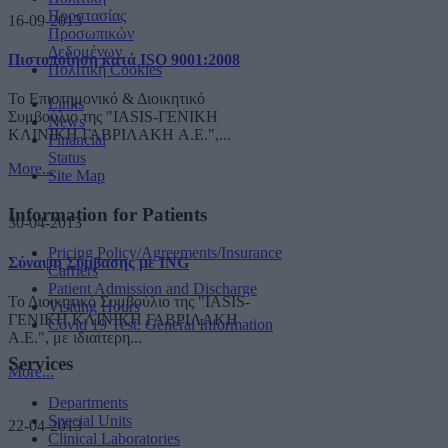
Προστασίας
16-09-2013
Προσωπικών
Δεδομένων
Πιστοποίηση κατά ISO 9001:2008
Πολιτική Cookies
Το Επιστημονικό & Διοικητικό
Links
Συμβούλιο της "IASIS-ΓΕΝΙΚΗ
News
ΚΛΙΝΙΚΗ ΓΑΒΡΙΛΑΚΗ A.E.",...
Financial
Status
More...
Site Map
Information for Patients
30-04-2013
Pricing Policy/Agreements/Insurance
Σύναψη Σύμβασης με ING
Carriers
Patient Admission and Discharge
Το Διοικητικό Συμβούλιο της "IASIS-
Visiting Hours
ΓΕΝΙΚΗ ΚΛΙΝΙΚΗ ΓΑΒΡΙΛΑΚΗ
Covid 19 Test: General Information
A.E.", με ιδιαίτερη...
Services
More...
Departments
Special Units
22-04-2013
Clinical Laboratories