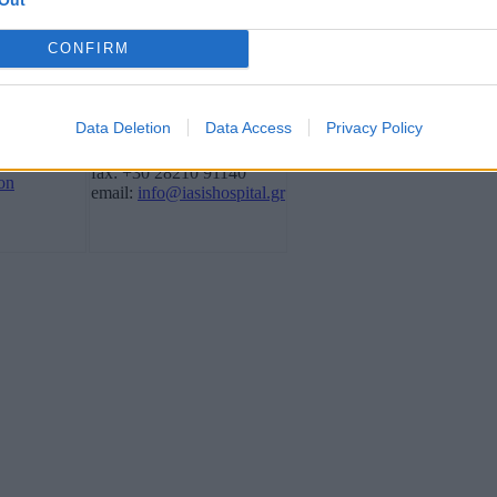
CONFIRM
Quick Contact
itors
M.Mpotsari 76-78
nce Carriers
Data Deletion
Data Access
Privacy Policy
73136, Chania
tel: +30 28210 70800,
fax: +30 28210 91140
on
email:
info@iasishospital.gr