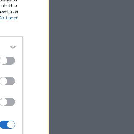
out of the
 downstream
B’s List of