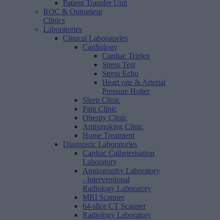
Patient Transfer Unit
ROC & Outpatient
Clinics
Laboratories
Clinical Laboratories
Cardiology
Cardiac Triplex
Stress Test
Stress Echo
Heart rate & Arterial
Pressure Holter
Sleep Clinic
Pain Clinic
Obesity Clinic
Antismoking Clinic
Home Treatment
Diagnostic Laboratories
Cardiac Catheterisation
Laboratory
Angiography Laboratory
- Interventional
Radiology Laboratory
MRI Scanner
64-slice CT Scanner
Radiology Laboratory