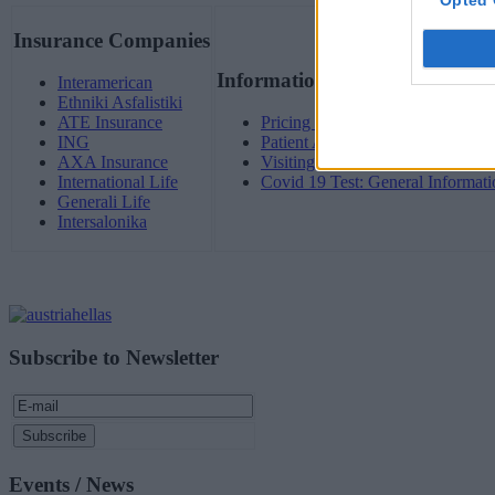
Insurance Companies
Information for Patients & Vis
Interamerican
Ethniki Asfalistiki
ATE Insurance
Pricing Policy/Agreements/Insura
ING
Patient Admission and Discharge
AXA Insurance
Visiting Hours
International Life
Covid 19 Test: General Informati
Generali Life
Intersalonika
Subscribe to Newsletter
Events / News