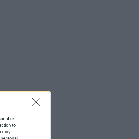
sonal or
ection to
ou may
 personal