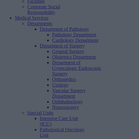
Facilities
Corporate Social
Responsibility
Medical Services
Departments
Department of Pathology
Pathology Department
Cardiology Department
Department of Surgery
General Surgery
Obstetrics Department
Department of
Gynecologic Endoscopic
Surgery
Orthopedics
Urology
Vascular Surgery
Department
Ophthalmology
Neurosurgery
Special Units
Intensive Care Unit
(ICU)
Pathological Oncology
Unit