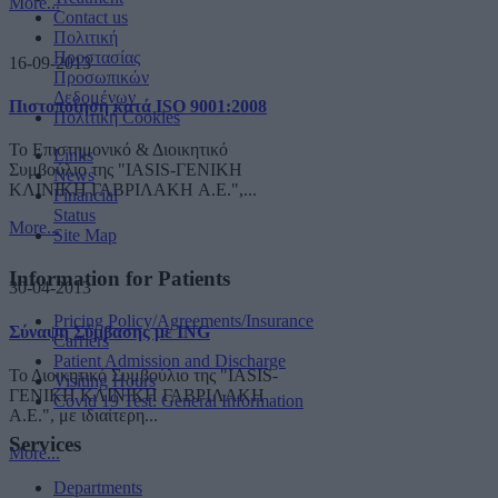
More...
Contact us
Πολιτική
Προστασίας
16-09-2013
Προσωπικών
Δεδομένων
Πιστοποίηση κατά ISO 9001:2008
Πολιτική Cookies
Το Επιστημονικό & Διοικητικό
Links
Συμβούλιο της "IASIS-ΓΕΝΙΚΗ
News
ΚΛΙΝΙΚΗ ΓΑΒΡΙΛΑΚΗ A.E.",...
Financial
Status
More...
Site Map
Information for Patients
30-04-2013
Pricing Policy/Agreements/Insurance
Σύναψη Σύμβασης με ING
Carriers
Patient Admission and Discharge
Το Διοικητικό Συμβούλιο της "IASIS-
Visiting Hours
ΓΕΝΙΚΗ ΚΛΙΝΙΚΗ ΓΑΒΡΙΛΑΚΗ
Covid 19 Test: General Information
A.E.", με ιδιαίτερη...
Services
More...
Departments