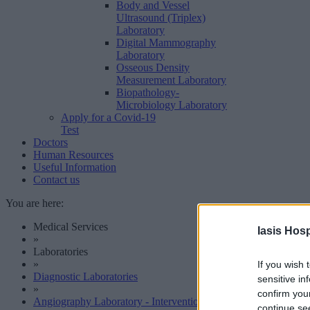
Body and Vessel
Ultrasound (Triplex)
Laboratory
Digital Mammography
Laboratory
Osseous Density
Measurement Laboratory
Biopathology-
Microbiology Laboratory
Apply for a Covid-19
Test
Doctors
Human Resources
Useful Information
Contact us
You are here:
Medical Services
Iasis Hosp
»
Laboratories
»
If you wish 
Diagnostic Laboratories
sensitive in
»
confirm you
Angiography Laboratory - Interventional Radiology Laborator
continue se