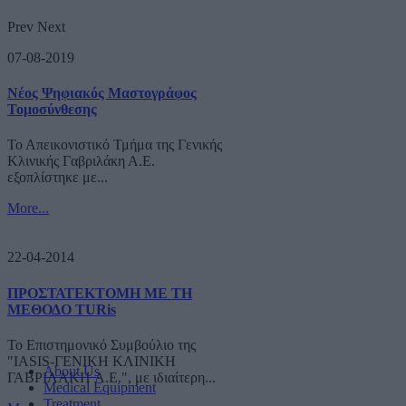
Prev
Next
07-08-2019
Νέος Ψηφιακός Μαστογράφος
Τομοσύνθεσης
Το Απεικονιστικό Τμήμα της Γενικής
Κλινικής Γαβριλάκη Α.Ε.
εξοπλίστηκε με...
More...
22-04-2014
ΠΡΟΣΤΑΤΕΚΤΟΜΗ ΜΕ ΤΗ
ΜΕΘΟΔΟ TURis
Το Επιστημονικό Συμβούλιο της
"IASIS-ΓΕΝΙΚΗ ΚΛΙΝΙΚΗ
About Us
ΓΑΒΡΙΛΑΚΗ A.E.", με ιδιαίτερη...
Medical Equipment
Treatment