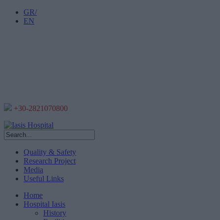
GR/
EN
+30-2821070800
Quality & Safety
Research Project
Media
Useful Links
Home
Hospital Iasis
History