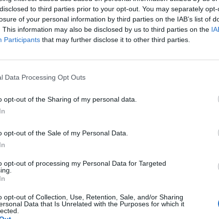
disclosed to third parties prior to your opt-out. You may separately opt-
losure of your personal information by third parties on the IAB’s list of
. This information may also be disclosed by us to third parties on the
IA
Participants
that may further disclose it to other third parties.
ΑΚΗ A.E.", με ιδιαίτερη ικανοποίηση,
υ εφαρμόζεται, ήδη, με απόλυτη ασφάλεια
l Data Processing Opt Outs
ς Χειρουργούς συνεργάτες μας, σε ασθενείς
o opt-out of the Sharing of my personal data.
In
οσκοπική μέθοδος TURis
- εξάχνωση του
του χρόνου παραμονής στην Κλινική και
οτόμο και αποτελεσματική μέθοδο για την
o opt-out of the Sale of my Personal Data.
In
to opt-out of processing my Personal Data for Targeted
ing.
In
o opt-out of Collection, Use, Retention, Sale, and/or Sharing
ersonal Data that Is Unrelated with the Purposes for which it
lected.
Out