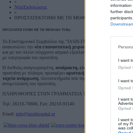
»
information 
Νέα/Εκδηλώσεις
further disc
»
ΠΡΟΣΤΑΤΕΚΤΟΜΗ ΜΕ ΤΗ ΜΕΘΟΔΟ TURis
participants
Downstream 
ΠΡΟΣΤΑΤΕΚΤΟΜΗ ΜΕ ΤΗ ΜΕΘΟΔΟ TURis
Το Επιστημονικό Συμβούλιο της "IASIS-ΓΕΝΙΚΗ ΚΛΙΝΙΚΗ ΓΑΒΡΙΛ
ανακοινώνει την
νέα επαναστατική χειρουργική τεχνική TURis
πο
Persona
και με τον πλέον σύγχρονο ιατρικό εξοπλισμό, από τους Ουρολόγου
με υπερτροφία του προστάτη.
I want t
Opted 
Η διεθνώς αναγνωρισμένη,
αναίμακτη, ελάχιστα επεμβατική ενδ
προστάτη με πλάσμα, προσφέρει
οριστική λύση, ελαχιστοποίηση 
ταχεία ανάρρωση
, πλεονεκτήματα που την καθιστούν την πιο καιν
I want t
αντιμετώπιση του προστάτη.
Opted 
ΠΛΗΡΟΦΟΡΙΕΣ ΣΤΗΝ ΓΡΑΜΜΑΤΕΙΑ ΤΗΣ ΚΛΙΝΙΚΗΣ
I want 
Advertis
Τηλ: 28210-70800, Fax: 28210-91140
Opted 
Email:
info@iasishospital.gr
I want t
of my P
was col
Opted 