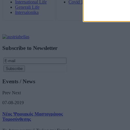
International Life
Covid 19 Test: General Informati
Generali Life
Intersalonika
Subscribe to Newsletter
Events / News
Prev
Next
07-08-2019
Νέος Ψηφιακός Μαστογράφος
Τομοσύνθεσης