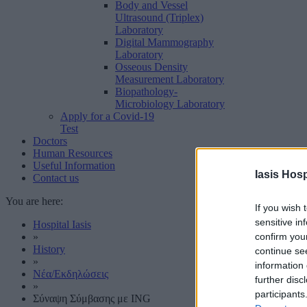
Body and Vessel
Ultrasound (Triplex)
Laboratory
Digital Mammography
Laboratory
Osseous Density
Measurement Laboratory
Biopathology-
Microbiology Laboratory
Apply for a Covid-19
Test
Doctors
Human Resources
Useful Information
Iasis Hosp
Contact us
You are here:
If you wish 
sensitive in
Hospital Iasis
confirm you
»
History
continue se
»
information 
Νέα/Εκδηλώσεις
further disc
»
participants
Σύναψη Σύμβασης με ING