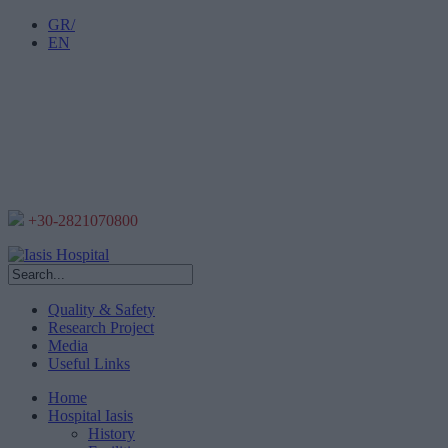
GR/
EN
+30-2821070800
Quality & Safety
Research Project
Media
Useful Links
Home
Hospital Iasis
History