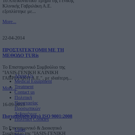
Το Απεικονιστικό Τμήμα της Γενικής
Κλινικής Γαβριλάκη Α.Ε.
εξοπλίστηκε με...
More...
22-04-2014
ΠΡΟΣΤΑΤΕΚΤΟΜΗ ΜΕ ΤΗ
ΜΕΘΟΔΟ TURis
Το Επιστημονικό Συμβούλιο της
"IASIS-ΓΕΝΙΚΗ ΚΛΙΝΙΚΗ
About Us
ΓΑΒΡΙΛΑΚΗ A.E.", με ιδιαίτερη...
Medical Equipment
Treatment
More...
Contact us
Πολιτική
Προστασίας
16-09-2013
Προσωπικών
Δεδομένων
Πιστοποίηση κατά ISO 9001:2008
Πολιτική Cookies
Το Επιστημονικό & Διοικητικό
Links
Συμβούλιο της "IASIS-ΓΕΝΙΚΗ
News