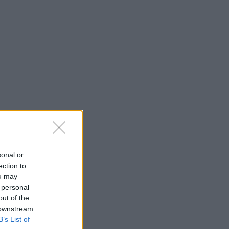
sonal or
ection to
ou may
 personal
out of the
 downstream
B’s List of