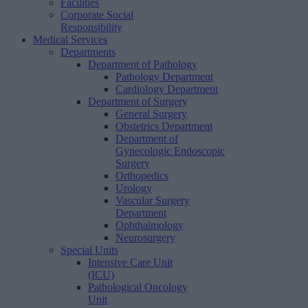
Facilities
Corporate Social
Responsibility
Medical Services
Departments
Department of Pathology
Pathology Department
Cardiology Department
Department of Surgery
General Surgery
Obstetrics Department
Department of
Gynecologic Endoscopic
Surgery
Orthopedics
Urology
Vascular Surgery
Department
Ophthalmology
Neurosurgery
Special Units
Intensive Care Unit
(ICU)
Pathological Oncology
Unit