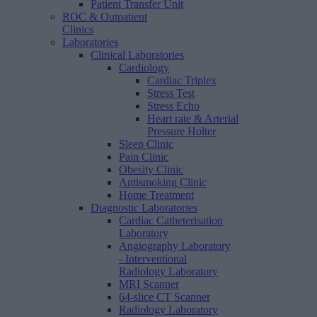
Patient Transfer Unit
ROC & Outpatient
Clinics
Laboratories
Clinical Laboratories
Cardiology
Cardiac Triplex
Stress Test
Stress Echo
Heart rate & Arterial
Pressure Holter
Sleep Clinic
Pain Clinic
Obesity Clinic
Antismoking Clinic
Home Treatment
Diagnostic Laboratories
Cardiac Catheterisation
Laboratory
Angiography Laboratory
- Interventional
Radiology Laboratory
MRI Scanner
64-slice CT Scanner
Radiology Laboratory