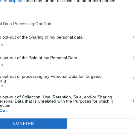
Participants
that may further disclose it to other third parties.
 A.E.", με ιδιαίτερη ικανοποίηση,
l Data Processing Opt Outs
ους ισχυρότερους ασφαλιστικούς και
κομείο του δικτύου της.
o opt-out of the Sharing of my personal data.
πιπέδου ποιότητας υπηρεσιών Υγείας,
In
νάγκη, σε πρωτοβάθμιο και δευτεροβάθμιο
o opt-out of the Sale of my Personal Data.
In
to opt-out of processing my Personal Data for Targeted
ing.
In
o opt-out of Collection, Use, Retention, Sale, and/or Sharing
ersonal Data that Is Unrelated with the Purposes for which it
Quick Contact
lected.
itors
Out
M.Mpotsari 76-78
nce Carriers
73136, Chania
CONFIRM
tel: +30 28210 70800,
fax: +30 28210 91140