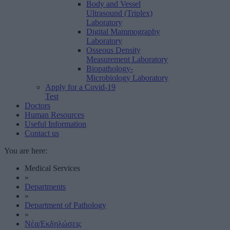
Body and Vessel
Ultrasound (Triplex)
Laboratory
Digital Mammography
Laboratory
Osseous Density
Measurement Laboratory
Biopathology-
Microbiology Laboratory
Apply for a Covid-19
Test
Doctors
Human Resources
Useful Information
Contact us
You are here:
Medical Services
»
Departments
»
Department of Pathology
»
Νέα/Εκδηλώσεις