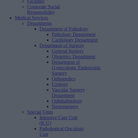
Facilities
Corporate Social
Responsibility
Medical Services
Departments
Department of Pathology
Pathology Department
Cardiology Department
Department of Surgery
General Surgery
Obstetrics Department
Department of
Gynecologic Endoscopic
Surgery
Orthopedics
Urology
Vascular Surgery
Department
Ophthalmology
Neurosurgery
Special Units
Intensive Care Unit
(ICU)
Pathological Oncology
Unit