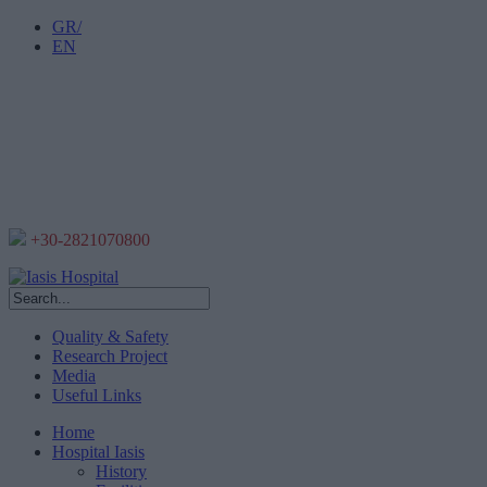
GR/
EN
+30-2821070800
Quality & Safety
Research Project
Media
Useful Links
Home
Hospital Iasis
History