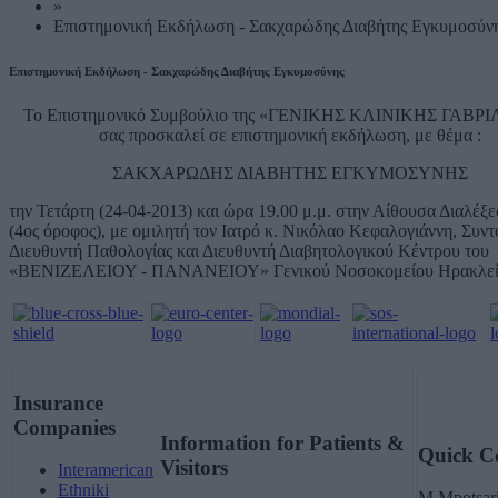
»
Επιστημονική Εκδήλωση - Σακχαρώδης Διαβήτης Εγκυμοσύν
Επιστημονική Εκδήλωση - Σακχαρώδης Διαβήτης Εγκυμοσύνης
Το Επιστημονικό Συμβούλιο της «ΓΕΝΙΚΗΣ ΚΛΙΝΙΚΗΣ ΓΑΒΡ
σας προσκαλεί σε επιστημονική εκδήλωση, με θέμα :
ΣΑΚΧΑΡΩΔΗΣ ΔΙΑΒΗΤΗΣ ΕΓΚΥΜΟΣΥΝΗΣ
την Τετάρτη (24-04-2013) και ώρα 19.00 μ.μ. στην Αίθουσα Διαλέξε
(4ος όροφος), με ομιλητή τον Ιατρό κ. Νικόλαο Κεφαλογιάννη, Συντ
Διευθυντή Παθολογίας και Διευθυντή Διαβητολογικού Κέντρου του
«ΒΕΝΙΖΕΛΕΙΟΥ - ΠΑΝΑΝΕΙΟΥ» Γενικού Νοσοκομείου Ηρακλεί
Insurance
Companies
Information for Patients &
Quick C
Visitors
Interamerican
Ethniki
M.Mpotsari