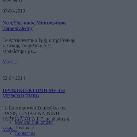
Prev
Next
07-08-2019
Νέος Ψηφιακός Μαστογράφος
Τομοσύνθεσης
Το Απεικονιστικό Τμήμα της Γενικής
Κλινικής Γαβριλάκη Α.Ε.
εξοπλίστηκε με...
More...
22-04-2014
ΠΡΟΣΤΑΤΕΚΤΟΜΗ ΜΕ ΤΗ
ΜΕΘΟΔΟ TURis
Το Επιστημονικό Συμβούλιο της
"IASIS-ΓΕΝΙΚΗ ΚΛΙΝΙΚΗ
About Us
ΓΑΒΡΙΛΑΚΗ A.E.", με ιδιαίτερη...
Medical Equipment
Treatment
More...
Contact us