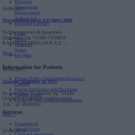
Πολιτική
Προστασίας
16-09-2013
Προσωπικών
Δεδομένων
Πιστοποίηση κατά ISO 9001:2008
Πολιτική Cookies
Το Επιστημονικό & Διοικητικό
Links
Συμβούλιο της "IASIS-ΓΕΝΙΚΗ
News
ΚΛΙΝΙΚΗ ΓΑΒΡΙΛΑΚΗ A.E.",...
Financial
Status
More...
Site Map
Information for Patients
30-04-2013
Pricing Policy/Agreements/Insurance
Σύναψη Σύμβασης με ING
Carriers
Patient Admission and Discharge
Το Διοικητικό Συμβούλιο της "IASIS-
Visiting Hours
ΓΕΝΙΚΗ ΚΛΙΝΙΚΗ ΓΑΒΡΙΛΑΚΗ
Covid 19 Test: General Information
A.E.", με ιδιαίτερη...
Services
More...
Departments
Special Units
22-04-2013
Clinical Laboratories