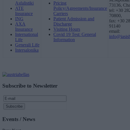
Asfalistiki
Pricing
73136, Cha
ATE
Policy/Agreements/Insurance
tel: +30 2
Insurance
Carriers
70800,
ING
Patient Admission and
fax: +30 2
AXA
Discharge
91140
Insurance
Visiting Hours
email:
International
Covid 19 Test: General
info@iasish
Life
Information
Generali Life
Intersalonika
Subscribe to Newsletter
Events / News