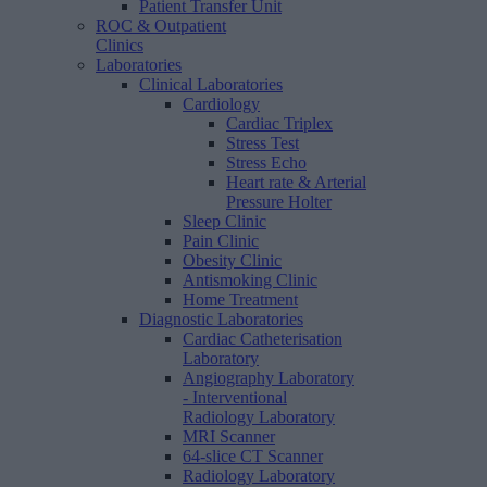
Patient Transfer Unit
ROC & Outpatient
Clinics
Laboratories
Clinical Laboratories
Cardiology
Cardiac Triplex
Stress Test
Stress Echo
Heart rate & Arterial
Pressure Holter
Sleep Clinic
Pain Clinic
Obesity Clinic
Antismoking Clinic
Home Treatment
Diagnostic Laboratories
Cardiac Catheterisation
Laboratory
Angiography Laboratory
- Interventional
Radiology Laboratory
MRI Scanner
64-slice CT Scanner
Radiology Laboratory