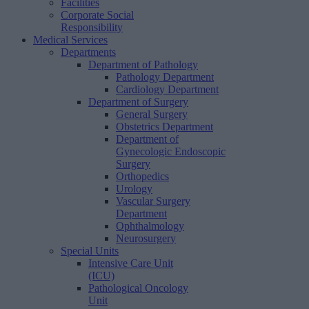
Facilities
Corporate Social
Responsibility
Medical Services
Departments
Department of Pathology
Pathology Department
Cardiology Department
Department of Surgery
General Surgery
Obstetrics Department
Department of
Gynecologic Endoscopic
Surgery
Orthopedics
Urology
Vascular Surgery
Department
Ophthalmology
Neurosurgery
Special Units
Intensive Care Unit
(ICU)
Pathological Oncology
Unit