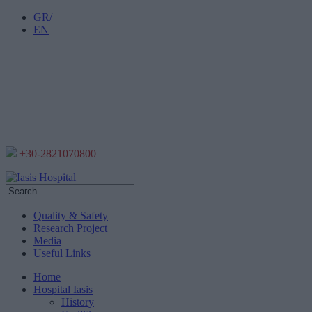
GR/
EN
+30-2821070800
Quality & Safety
Research Project
Media
Useful Links
Home
Hospital Iasis
History