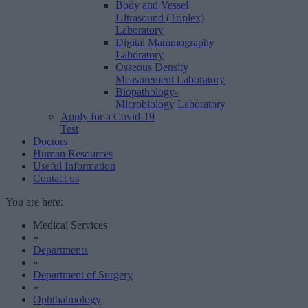
Body and Vessel
Ultrasound (Triplex)
Laboratory
Digital Mammography
Laboratory
Osseous Density
Measurement Laboratory
Biopathology-
Microbiology Laboratory
Apply for a Covid-19
Test
Doctors
Human Resources
Useful Information
Contact us
You are here:
Medical Services
»
Departments
»
Department of Surgery
»
Ophthalmology