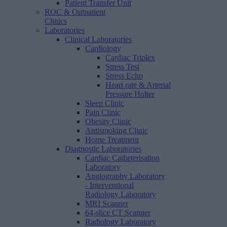
Patient Transfer Unit
ROC & Outpatient
Clinics
Laboratories
Clinical Laboratories
Cardiology
Cardiac Triplex
Stress Test
Stress Echo
Heart rate & Arterial
Pressure Holter
Sleep Clinic
Pain Clinic
Obesity Clinic
Antismoking Clinic
Home Treatment
Diagnostic Laboratories
Cardiac Catheterisation
Laboratory
Angiography Laboratory
- Interventional
Radiology Laboratory
MRI Scanner
64-slice CT Scanner
Radiology Laboratory