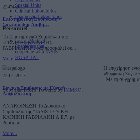
Special Units
22-04-2013
Clinical Laboratories
Diagnostic Laboratories
Επιστημονική Εκδήλωση -
Σακχαρώδης Διαβή…
Personnel
Το Επιστημονικό Συμβούλιο της
List of Medical
«ΓΕΝΙΚΗΣ ΚΛΙΝΙΚΗΣ
Specialties that
ΓΑΒΡΙΛΑΚΗ», σας προσκαλεί σε...
cooperate with IASIS
HOSPITAL
More...
Η επιχείρηση ενι
«Ψηφιακή Σύγκλι
22-01-2013
«Με τη συγχρημα
Σύναψη Σύμβασης με Εθνική
Copyright IASIS. Powered by
IMMKO
.
Ασφαλιστική
ΑΝΑΚΟΙΝΩΣΗ Το Διοικητικό
Συμβούλιο της "IASIS-ΓΕΝΙΚΗ
ΚΛΙΝΙΚΗ ΓΑΒΡΙΛΑΚΗ A.E.", με
ιδιαίτερη...
More...