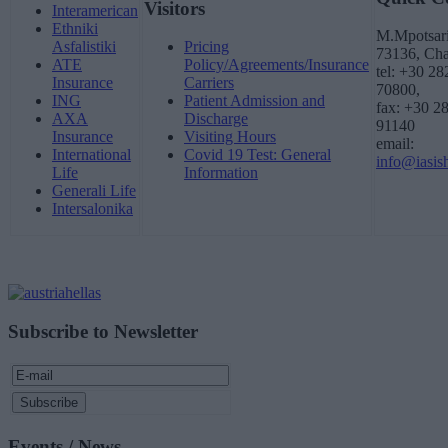
Visitors
Interamerican
Ethniki
M.Mpotsari
Asfalistiki
Pricing
73136, Cha
ATE
Policy/Agreements/Insurance
tel: +30 2
Insurance
Carriers
70800,
ING
Patient Admission and
fax: +30 2
AXA
Discharge
91140
Insurance
Visiting Hours
email:
International
Covid 19 Test: General
info@iasish
Life
Information
Generali Life
Intersalonika
Subscribe to Newsletter
Events / News