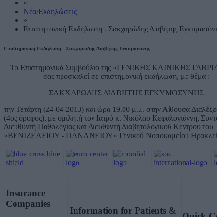
»
Νέα/Εκδηλώσεις
»
Επιστημονική Εκδήλωση - Σακχαρώδης Διαβήτης Εγκυμοσύν
Επιστημονική Εκδήλωση - Σακχαρώδης Διαβήτης Εγκυμοσύνης
Το Επιστημονικό Συμβούλιο της «ΓΕΝΙΚΗΣ ΚΛΙΝΙΚΗΣ ΓΑΒΡ
σας προσκαλεί σε επιστημονική εκδήλωση, με θέμα :
ΣΑΚΧΑΡΩΔΗΣ ΔΙΑΒΗΤΗΣ ΕΓΚΥΜΟΣΥΝΗΣ
την Τετάρτη (24-04-2013) και ώρα 19.00 μ.μ. στην Αίθουσα Διαλέξε
(4ος όροφος), με ομιλητή τον Ιατρό κ. Νικόλαο Κεφαλογιάννη, Συντ
Διευθυντή Παθολογίας και Διευθυντή Διαβητολογικού Κέντρου του
«ΒΕΝΙΖΕΛΕΙΟΥ - ΠΑΝΑΝΕΙΟΥ» Γενικού Νοσοκομείου Ηρακλεί
Insurance
Companies
Information for Patients &
Quick C