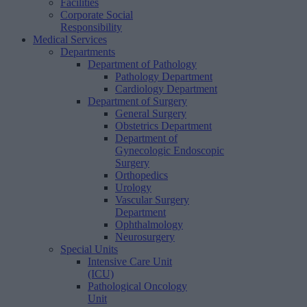
Facilities
Corporate Social
Responsibility
Medical Services
Departments
Department of Pathology
Pathology Department
Cardiology Department
Department of Surgery
General Surgery
Obstetrics Department
Department of
Gynecologic Endoscopic
Surgery
Orthopedics
Urology
Vascular Surgery
Department
Ophthalmology
Neurosurgery
Special Units
Intensive Care Unit
(ICU)
Pathological Oncology
Unit