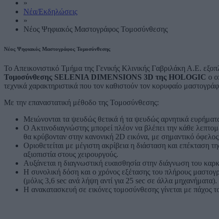
»
Νέα/Εκδηλώσεις
»
Νέος Ψηφιακός Μαστογράφος Τομοσύνθεσης
Νέος Ψηφιακός Μαστογράφος Τομοσύνθεσης
Το Απεικονιστικό Τμήμα της Γενικής Κλινικής Γαβριλάκη Α.Ε. εξοπ
Τομοσύνθεσης SELENIA DIMENSIONS 3D της HOLOGIC
ο ο
τεχνικά χαρακτηριστικά που τον καθιστούν τον κορυφαίο μαστογρά
Με την επαναστατική μέθοδο της Τομοσύνθεσης:
Μειώνονται τα ψευδώς θετικά ή τα ψευδώς αρνητικά ευρήματ
Ο Ακτινοδιαγνώστης μπορεί πλέον να βλέπει την κάθε λεπτομ
θα κρύβονταν στην κανονική 2D εικόνα, με σημαντικό όφελος
Οριοθετείται με μέγιστη ακρίβεια η διάσταση και επέκταση τ
αξιοπιστία στους χειρουργούς.
Αυξάνεται η διαγνωστική ευαισθησία στην διάγνωση του καρκ
Η συνολική δόση και ο χρόνος εξέτασης του πλήρους μαστογ
(μόλις 3,6 sec ανά λήψη αντί για 25 sec σε άλλα μηχανήματα).
Η ανακατασκευή σε εικόνες τομοσύνθεσης γίνεται με πάχος