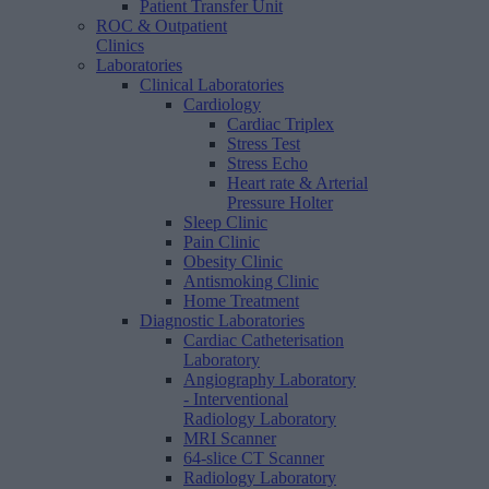
Patient Transfer Unit
ROC & Outpatient
Clinics
Laboratories
Clinical Laboratories
Cardiology
Cardiac Triplex
Stress Test
Stress Echo
Heart rate & Arterial
Pressure Holter
Sleep Clinic
Pain Clinic
Obesity Clinic
Antismoking Clinic
Home Treatment
Diagnostic Laboratories
Cardiac Catheterisation
Laboratory
Angiography Laboratory
- Interventional
Radiology Laboratory
MRI Scanner
64-slice CT Scanner
Radiology Laboratory