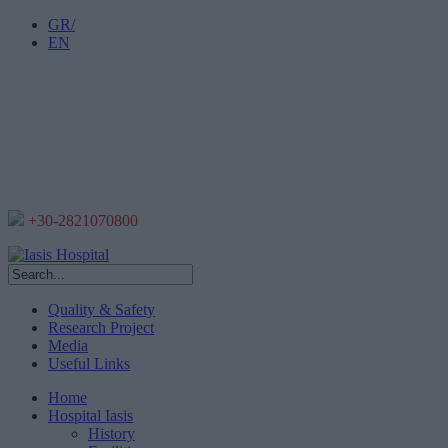
GR/
EN
+30-2821070800
Quality & Safety
Research Project
Media
Useful Links
Home
Hospital Iasis
History