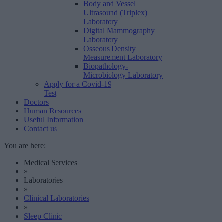
Body and Vessel
Ultrasound (Triplex)
Laboratory
Digital Mammography
Laboratory
Osseous Density
Measurement Laboratory
Biopathology-
Microbiology Laboratory
Apply for a Covid-19
Test
Doctors
Human Resources
Useful Information
Contact us
You are here:
Medical Services
»
Laboratories
»
Clinical Laboratories
»
Sleep Clinic