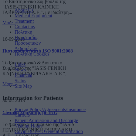
Το Επιστημονικό Συμβούλιο της
"IASIS-ΓΕΝΙΚΗ ΚΛΙΝΙΚΗ
About Us
ΓΑΒΡΙΛΑΚΗ A.E.", με ιδιαίτερη...
Medical Equipment
Treatment
More...
Contact us
Πολιτική
Προστασίας
16-09-2013
Προσωπικών
Δεδομένων
Πιστοποίηση κατά ISO 9001:2008
Πολιτική Cookies
Το Επιστημονικό & Διοικητικό
Links
Συμβούλιο της "IASIS-ΓΕΝΙΚΗ
News
ΚΛΙΝΙΚΗ ΓΑΒΡΙΛΑΚΗ A.E.",...
Financial
Status
More...
Site Map
Information for Patients
30-04-2013
Pricing Policy/Agreements/Insurance
Σύναψη Σύμβασης με ING
Carriers
Patient Admission and Discharge
Το Διοικητικό Συμβούλιο της "IASIS-
Visiting Hours
ΓΕΝΙΚΗ ΚΛΙΝΙΚΗ ΓΑΒΡΙΛΑΚΗ
Covid 19 Test: General Information
A.E.", με ιδιαίτερη...