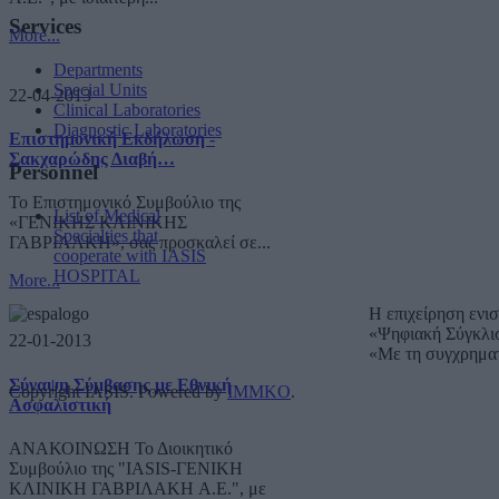
Services
More...
Departments
Special Units
22-04-2013
Clinical Laboratories
Diagnostic Laboratories
Επιστημονική Εκδήλωση -
Σακχαρώδης Διαβή…
Personnel
Το Επιστημονικό Συμβούλιο της
List of Medical
«ΓΕΝΙΚΗΣ ΚΛΙΝΙΚΗΣ
Specialties that
ΓΑΒΡΙΛΑΚΗ», σας προσκαλεί σε...
cooperate with IASIS
HOSPITAL
More...
Η επιχείρηση ενι
«Ψηφιακή Σύγκλι
22-01-2013
«Με τη συγχρημα
Σύναψη Σύμβασης με Εθνική
Copyright IASIS. Powered by
IMMKO
.
Ασφαλιστική
ΑΝΑΚΟΙΝΩΣΗ Το Διοικητικό
Συμβούλιο της "IASIS-ΓΕΝΙΚΗ
ΚΛΙΝΙΚΗ ΓΑΒΡΙΛΑΚΗ A.E.", με