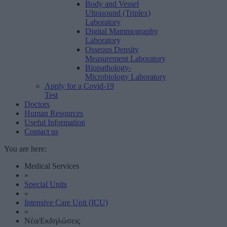
Body and Vessel
Ultrasound (Triplex)
Laboratory
Digital Mammography
Laboratory
Osseous Density
Measurement Laboratory
Biopathology-
Microbiology Laboratory
Apply for a Covid-19
Test
Doctors
Human Resources
Useful Information
Contact us
You are here:
Medical Services
»
Special Units
»
Intensive Care Unit (ICU)
»
Νέα/Εκδηλώσεις