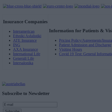
Insurance Companies
Information for Patients & Vis
Interamerican
Ethniki Asfalistiki
ATE Insurance
Pricing Policy/Agreements/Insura
ING
Patient Admission and Discharge
AXA Insurance
Visiting Hours
International Life
Covid 19 Test: General Informati
Generali Life
Intersalonika
Subscribe to Newsletter