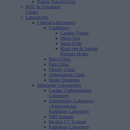
Patient Transfer Unit
ROC & Outpatient
Clinics
Laboratories
Clinical Laboratories
Cardiology
Cardiac Triplex
Stress Test
Stress Echo
Heart rate & Arterial
Pressure Holter
Sleep Clinic
Pain Clinic
Obesity Clinic
Antismoking Clinic
Home Treatment
Diagnostic Laboratories
Cardiac Catheterisation
Laboratory
Angiography Laboratory
- Interventional
Radiology Laboratory
MRI Scanner
64-slice CT Scanner
Radiology Laboratory