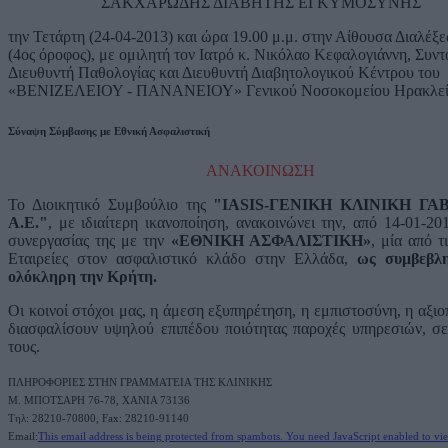
ΣΑΚΧΑΡΩΔΗΣ ΔΙΑΒΗΤΗΣ ΕΓΚΥΜΟΣΥΝΗΣ
την Τετάρτη (24-04-2013) και ώρα 19.00 μ.μ. στην Αίθουσα Διαλέξε
(4ος όροφος), με ομιλητή τον Ιατρό κ. Νικόλαο Κεφαλογιάννη, Συντ
Διευθυντή Παθολογίας και Διευθυντή Διαβητολογικού Κέντρου του
«ΒΕΝΙΖΕΛΕΙΟΥ - ΠΑΝΑΝΕΙΟΥ» Γενικού Νοσοκομείου Ηρακλεί
Σύναψη Σύμβασης με Εθνική Ασφαλιστική
ΑΝΑΚΟΙΝΩΣΗ
Το Διοικητικό Συμβούλιο της
"IASIS-ΓΕΝΙΚΗ ΚΛΙΝΙΚΗ ΓΑ
A.E."
, με ιδιαίτερη ικανοποίηση, ανακοινώνει την, από 14-01-20
συνεργασίας της με την
«ΕΘΝΙΚΗ ΑΣΦΑΛΙΣΤΙΚΗ»
, μία από τ
Εταιρείες στον ασφαλιστικό κλάδο στην Ελλάδα,
ως συμβεβλη
ολόκληρη την Κρήτη.
Οι κοινοί στόχοι μας, η άμεση εξυπηρέτηση, η εμπιστοσύνη, η αξιο
διασφαλίσουν υψηλού επιπέδου ποιότητας παροχές υπηρεσιών, σε
τους.
ΠΛΗΡΟΦΟΡΙΕΣ ΣΤΗΝ ΓΡΑΜΜΑΤΕΙΑ ΤΗΣ ΚΛΙΝΙΚΗΣ
M. ΜΠΟΤΣΑΡΗ 76-78, ΧΑΝΙΑ 73136
Τηλ: 28210-70800, Fax: 28210-91140
Email:
This email address is being protected from spambots. You need JavaScript enabled to vie