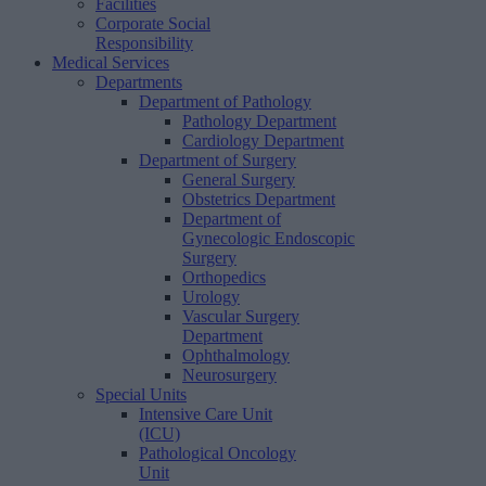
Facilities
Corporate Social
Responsibility
Medical Services
Departments
Department of Pathology
Pathology Department
Cardiology Department
Department of Surgery
General Surgery
Obstetrics Department
Department of
Gynecologic Endoscopic
Surgery
Orthopedics
Urology
Vascular Surgery
Department
Ophthalmology
Neurosurgery
Special Units
Intensive Care Unit
(ICU)
Pathological Oncology
Unit