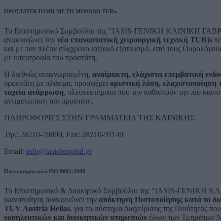
ΠΡΟΣΤΑΤΕΚΤΟΜΗ ΜΕ ΤΗ ΜΕΘΟΔΟ TURis
Το Επιστημονικό Συμβούλιο της "IASIS-ΓΕΝΙΚΗ ΚΛΙΝΙΚΗ ΓΑΒΡΙΛ
ανακοινώνει την
νέα επαναστατική χειρουργική τεχνική TURis
πο
και με τον πλέον σύγχρονο ιατρικό εξοπλισμό, από τους Ουρολόγου
με υπερτροφία του προστάτη.
Η διεθνώς αναγνωρισμένη,
αναίμακτη, ελάχιστα επεμβατική ενδ
προστάτη με πλάσμα, προσφέρει
οριστική λύση, ελαχιστοποίηση 
ταχεία ανάρρωση
, πλεονεκτήματα που την καθιστούν την πιο καιν
αντιμετώπιση του προστάτη.
ΠΛΗΡΟΦΟΡΙΕΣ ΣΤΗΝ ΓΡΑΜΜΑΤΕΙΑ ΤΗΣ ΚΛΙΝΙΚΗΣ
Τηλ: 28210-70800, Fax: 28210-91140
Email:
info@iasishospital.gr
Πιστοποίηση κατά ISO 9001:2008
Το Επιστημονικό & Διοικητικό Συμβούλιο της "IASIS-ΓΕΝΙΚΗ Κ
ικανοποίηση ανακοινώνει την
απόκτηση Πιστοποίησης κατά το δι
TUV Austria Hellas
, για το σύστημα Διαχείρισης της Ποιότητας πο
νοσηλευτικών και διοικητικών υπηρεσιών
όλων των Τμημάτων Νο