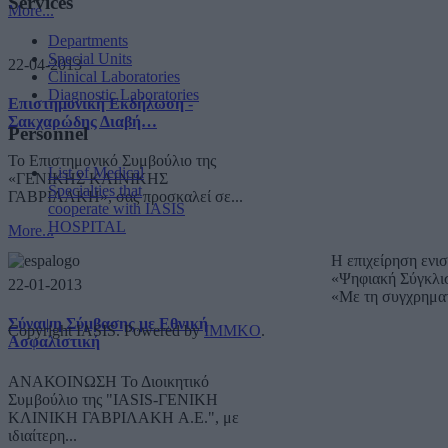
Services
More...
Departments
Special Units
22-04-2013
Clinical Laboratories
Diagnostic Laboratories
Επιστημονική Εκδήλωση -
Σακχαρώδης Διαβή…
Personnel
Το Επιστημονικό Συμβούλιο της
List of Medical
«ΓΕΝΙΚΗΣ ΚΛΙΝΙΚΗΣ
Specialties that
ΓΑΒΡΙΛΑΚΗ», σας προσκαλεί σε...
cooperate with IASIS
HOSPITAL
More...
Η επιχείρηση ενι
«Ψηφιακή Σύγκλι
22-01-2013
«Με τη συγχρημα
Σύναψη Σύμβασης με Εθνική
Copyright IASIS. Powered by
IMMKO
.
Ασφαλιστική
ΑΝΑΚΟΙΝΩΣΗ Το Διοικητικό
Συμβούλιο της "IASIS-ΓΕΝΙΚΗ
ΚΛΙΝΙΚΗ ΓΑΒΡΙΛΑΚΗ A.E.", με
ιδιαίτερη...