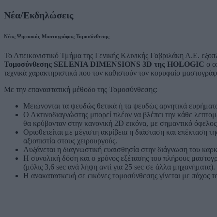
Νέα/Εκδηλώσεις
Νέος Ψηφιακός Μαστογράφος Τομοσύνθεσης
Το Απεικονιστικό Τμήμα της Γενικής Κλινικής Γαβριλάκη Α.Ε. εξοπ
Τομοσύνθεσης SELENIA DIMENSIONS 3D της HOLOGIC
ο ο
τεχνικά χαρακτηριστικά που τον καθιστούν τον κορυφαίο μαστογρά
Με την επαναστατική μέθοδο της Τομοσύνθεσης:
Μειώνονται τα ψευδώς θετικά ή τα ψευδώς αρνητικά ευρήματ
Ο Ακτινοδιαγνώστης μπορεί πλέον να βλέπει την κάθε λεπτομ
θα κρύβονταν στην κανονική 2D εικόνα, με σημαντικό όφελος
Οριοθετείται με μέγιστη ακρίβεια η διάσταση και επέκταση τ
αξιοπιστία στους χειρουργούς.
Αυξάνεται η διαγνωστική ευαισθησία στην διάγνωση του καρκ
Η συνολική δόση και ο χρόνος εξέτασης του πλήρους μαστογ
(μόλις 3,6 sec ανά λήψη αντί για 25 sec σε άλλα μηχανήματα).
Η ανακατασκευή σε εικόνες τομοσύνθεσης γίνεται με πάχος