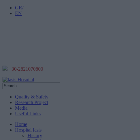
GR/
EN
+30-2821070800
Quality & Safety
Research Project
Media
Useful Links
Home
Hospital Iasis
History