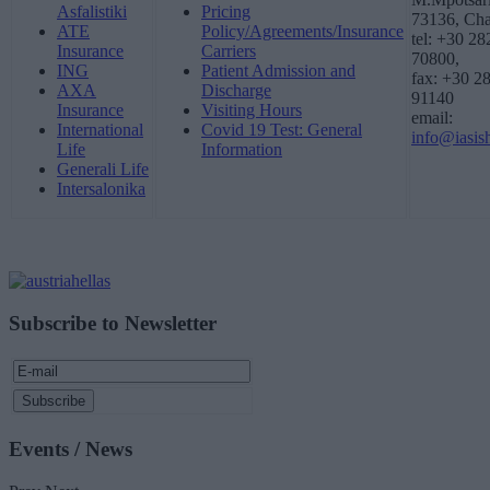
Asfalistiki
Pricing
73136, Cha
ATE
Policy/Agreements/Insurance
tel: +30 2
Insurance
Carriers
70800,
ING
Patient Admission and
fax: +30 2
AXA
Discharge
91140
Insurance
Visiting Hours
email:
International
Covid 19 Test: General
info@iasish
Life
Information
Generali Life
Intersalonika
Subscribe to Newsletter
Events / News