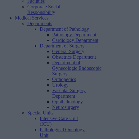
Facilities
Corporate Social
Responsibility
Medical Services
Departments
Department of Pathology
Pathology Department
Cardiology Department
Department of Surgery
General Surgery
Obstetrics Department
Department of
Gynecologic Endoscopic
Surgery
Orthopedics
Urology
Vascular Surgery
Department
Ophthalmology
Neurosurgery
Special Units
Intensive Care Unit
(ICU)
Pathological Oncology
Unit