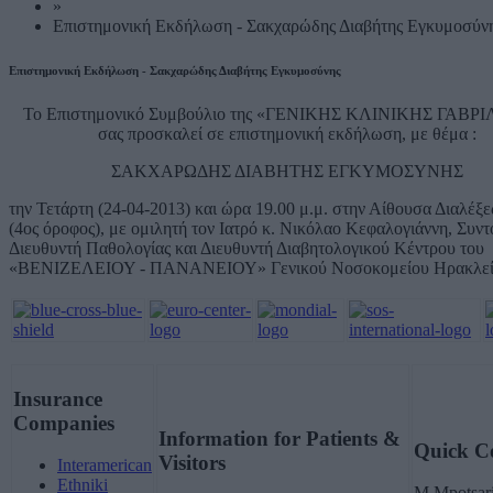
»
Επιστημονική Εκδήλωση - Σακχαρώδης Διαβήτης Εγκυμοσύν
Επιστημονική Εκδήλωση - Σακχαρώδης Διαβήτης Εγκυμοσύνης
Το Επιστημονικό Συμβούλιο της «ΓΕΝΙΚΗΣ ΚΛΙΝΙΚΗΣ ΓΑΒΡ
σας προσκαλεί σε επιστημονική εκδήλωση, με θέμα :
ΣΑΚΧΑΡΩΔΗΣ ΔΙΑΒΗΤΗΣ ΕΓΚΥΜΟΣΥΝΗΣ
την Τετάρτη (24-04-2013) και ώρα 19.00 μ.μ. στην Αίθουσα Διαλέξε
(4ος όροφος), με ομιλητή τον Ιατρό κ. Νικόλαο Κεφαλογιάννη, Συντ
Διευθυντή Παθολογίας και Διευθυντή Διαβητολογικού Κέντρου του
«ΒΕΝΙΖΕΛΕΙΟΥ - ΠΑΝΑΝΕΙΟΥ» Γενικού Νοσοκομείου Ηρακλεί
Insurance
Companies
Information for Patients &
Quick C
Visitors
Interamerican
Ethniki
M.Mpotsari