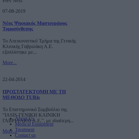
Prev
Next
07-08-2019
Νέος Ψηφιακός Μαστογράφος
Τομοσύνθεσης
Το Απεικονιστικό Τμήμα της Γενικής
Κλινικής Γαβριλάκη Α.Ε.
εξοπλίστηκε με...
More...
22-04-2014
ΠΡΟΣΤΑΤΕΚΤΟΜΗ ΜΕ ΤΗ
ΜΕΘΟΔΟ TURis
Το Επιστημονικό Συμβούλιο της
"IASIS-ΓΕΝΙΚΗ ΚΛΙΝΙΚΗ
About Us
ΓΑΒΡΙΛΑΚΗ A.E.", με ιδιαίτερη...
Medical Equipment
Treatment
More...
Contact us