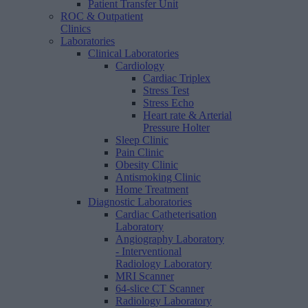
Patient Transfer Unit
ROC & Outpatient
Clinics
Laboratories
Clinical Laboratories
Cardiology
Cardiac Triplex
Stress Test
Stress Echo
Heart rate & Arterial
Pressure Holter
Sleep Clinic
Pain Clinic
Obesity Clinic
Antismoking Clinic
Home Treatment
Diagnostic Laboratories
Cardiac Catheterisation
Laboratory
Angiography Laboratory
- Interventional
Radiology Laboratory
MRI Scanner
64-slice CT Scanner
Radiology Laboratory