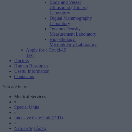
Body and Vessel
Ultrasound (Triplex)
Laboratory
Digital Mammography
Laboratory
Osseous Density
Measurement Laboratory
Biopathology-
Microbiology Laboratory
Apply for a Covid-19
Test
Doctors
Human Resources
Useful Information
Contact us
You are here:
Medical Services
»
Special Units
»
Intensive Care Unit (ICU)
»
Νέα/Εκδηλώσεις