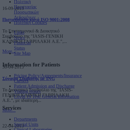
Πολιτική
Προστασίας
16-09-2013
Προσωπικών
Δεδομένων
Πιστοποίηση κατά ISO 9001:2008
Πολιτική Cookies
Το Επιστημονικό & Διοικητικό
Links
Συμβούλιο της "IASIS-ΓΕΝΙΚΗ
News
ΚΛΙΝΙΚΗ ΓΑΒΡΙΛΑΚΗ A.E.",...
Financial
Status
More...
Site Map
Information for Patients
30-04-2013
Pricing Policy/Agreements/Insurance
Σύναψη Σύμβασης με ING
Carriers
Patient Admission and Discharge
Το Διοικητικό Συμβούλιο της "IASIS-
Visiting Hours
ΓΕΝΙΚΗ ΚΛΙΝΙΚΗ ΓΑΒΡΙΛΑΚΗ
Covid 19 Test: General Information
A.E.", με ιδιαίτερη...
Services
More...
Departments
Special Units
22-04-2013
Clinical Laboratories