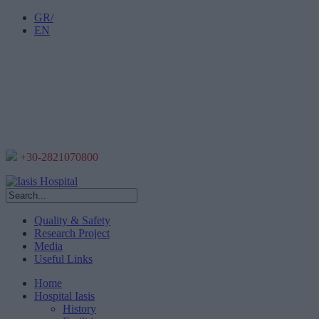
GR/
EN
+30-2821070800
Quality & Safety
Research Project
Media
Useful Links
Home
Hospital Iasis
History