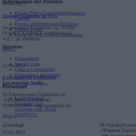
Information for Patients
30-04-2013
Pricing Policy/Agreements/Insurance
Σύναψη Σύμβασης με ING
Carriers
Patient Admission and Discharge
Το Διοικητικό Συμβούλιο της "IASIS-
Visiting Hours
ΓΕΝΙΚΗ ΚΛΙΝΙΚΗ ΓΑΒΡΙΛΑΚΗ
Covid 19 Test: General Information
A.E.", με ιδιαίτερη...
Services
More...
Departments
Special Units
22-04-2013
Clinical Laboratories
Diagnostic Laboratories
Επιστημονική Εκδήλωση -
Σακχαρώδης Διαβή…
Personnel
Το Επιστημονικό Συμβούλιο της
List of Medical
«ΓΕΝΙΚΗΣ ΚΛΙΝΙΚΗΣ
Specialties that
ΓΑΒΡΙΛΑΚΗ», σας προσκαλεί σε...
cooperate with IASIS
HOSPITAL
More...
Η επιχείρηση ενι
«Ψηφιακή Σύγκλι
22-01-2013
«Με τη συγχρημα