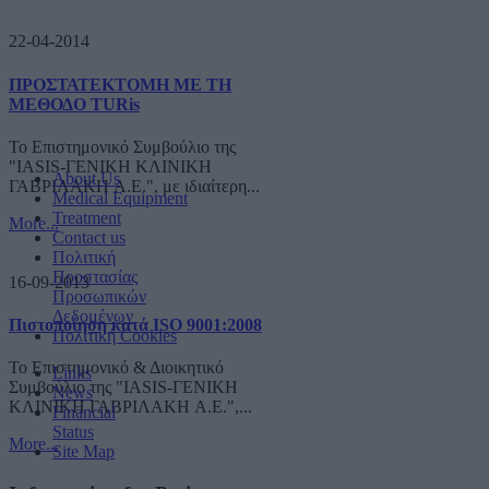
22-04-2014
ΠΡΟΣΤΑΤΕΚΤΟΜΗ ΜΕ ΤΗ
ΜΕΘΟΔΟ TURis
Το Επιστημονικό Συμβούλιο της
"IASIS-ΓΕΝΙΚΗ ΚΛΙΝΙΚΗ
About Us
ΓΑΒΡΙΛΑΚΗ A.E.", με ιδιαίτερη...
Medical Equipment
Treatment
More...
Contact us
Πολιτική
Προστασίας
16-09-2013
Προσωπικών
Δεδομένων
Πιστοποίηση κατά ISO 9001:2008
Πολιτική Cookies
Το Επιστημονικό & Διοικητικό
Links
Συμβούλιο της "IASIS-ΓΕΝΙΚΗ
News
ΚΛΙΝΙΚΗ ΓΑΒΡΙΛΑΚΗ A.E.",...
Financial
Status
More...
Site Map