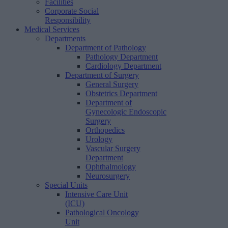
Facilities
Corporate Social
Responsibility
Medical Services
Departments
Department of Pathology
Pathology Department
Cardiology Department
Department of Surgery
General Surgery
Obstetrics Department
Department of
Gynecologic Endoscopic
Surgery
Orthopedics
Urology
Vascular Surgery
Department
Ophthalmology
Neurosurgery
Special Units
Intensive Care Unit
(ICU)
Pathological Oncology
Unit