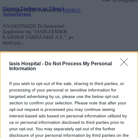
Σύναψη Σύμβασης με Εθνική
Copyright IASIS. Powered by
IMMKO
.
Ασφαλιστική
ΑΝΑΚΟΙΝΩΣΗ Το Διοικητικό
Συμβούλιο της "IASIS-ΓΕΝΙΚΗ
ΚΛΙΝΙΚΗ ΓΑΒΡΙΛΑΚΗ A.E.", με
ιδιαίτερη...
More...
Iasis Hospital -
Do Not Process My Personal
Information
If you wish to opt-out of the sale, sharing to third parties, or
processing of your personal or sensitive information for
targeted advertising by us, please use the below opt-out
section to confirm your selection. Please note that after your
opt-out request is processed you may continue seeing
interest-based ads based on personal information utilized by
us or personal information disclosed to third parties prior to
your opt-out. You may separately opt-out of the further
disclosure of your personal information by third parties on the