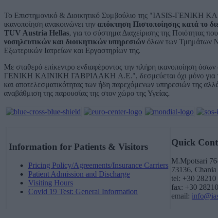
Το Επιστημονικό & Διοικητικό Συμβούλιο της "IASIS-ΓΕΝΙΚΗ Κ
ικανοποίηση ανακοινώνει την
απόκτηση Πιστοποίησης κατά το δι
TUV Austria Hellas
, για το σύστημα Διαχείρισης της Ποιότητας πο
νοσηλευτικών και διοικητικών υπηρεσιών
όλων των Τμημάτων Νο
Εξωτερικών Ιατρείων και Εργαστηρίων της.
Με σταθερό επίκεντρο ενδιαφέροντος την πλήρη ικανοποίηση όσων α
ΓΕΝΙΚΗ ΚΛΙΝΙΚΗ ΓΑΒΡΙΛΑΚΗ A.E.", δεσμεύεται όχι μόνο για την
και αποτελεσματικότητας των ήδη παρεχόμενων υπηρεσιών της αλλά 
αναβάθμιση της παρουσίας της στον χώρο της Υγείας.
Quick Cont
Information for Patients & Visitors
M.Mpotsari 76
Pricing Policy/Agreements/Insurance Carriers
73136, Chania
Patient Admission and Discharge
tel: +30 28210
Visiting Hours
fax: +30 2821
Covid 19 Test: General Information
email:
info@ias