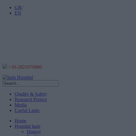
GR/
EN
+30-2821070800
Quality & Safety
Research Project
Media
Useful Links
Home
Hospital Iasis
History