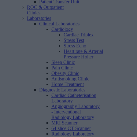
Patient Transfer Unit
ROC & Outpatient
Clinics
Laboratories
Clinical Laboratories
Cardiology
Cardiac Triplex
Stress Test
Stress Echo
Heart rate & Arterial
Pressure Holter
Sleep Clinic
Pain Clinic
Obesity Clinic
Antismoking Clinic
Home Treatment
Diagnostic Laboratories
Cardiac Catheterisation
Laboratory
Angiography Laboratory
- Interventional
Radiology Laboratory
MRI Scanner
64-slice CT Scanner
Radiology Laboratory