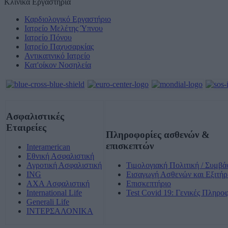
Κλινικά Εργαστήρια
Καρδιολογικό Εργαστήριο
Ιατρείο Μελέτης Ύπνου
Ιατρείο Πόνου
Ιατρείο Παχυσαρκίας
Αντικαπνικό Ιατρείο
Κατ'οίκον Νοσηλεία
Ασφαλιστικές
Εταιρείες
Πληροφορίες ασθενών &
επισκεπτών
Interamerican
Εθνική Ασφαλιστική
Αγροτική Ασφαλιστική
Τιμολογιακή Πολιτική / Συμβά
ING
Εισαγωγή Ασθενών και Εξιτήρ
AXA Ασφαλιστική
Επισκεπτήριο
International Life
Test Covid 19: Γενικές Πληρο
Generali Life
ΙΝΤΕΡΣΑΛΟΝΙΚΑ