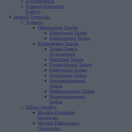
Εγκαταστάσεις
Εταιρική Κοινωνική
Ευθύνη
Ιατρικές Υπηρεσίες
Τμήματα
Παθολογικός Τομέας
Παθολογικό Τμήμα
Καρδιολογικό Τμήμα
Χειρουργικός Τομέας
Τμήμα Γενικής
Χειρουργικής
Μαιευτικό Τμήμα
Γυναικολογικό Τμήμα
Ορθοπεδικό Τμήμα
Ουρολογικό Τμήμα
Αγγειοχειρουργικό
Τμήμα
Οφθαλμολογικό Τμήμα
Νευροχειρουργικό
Τμήμα
Ειδικές μονάδες
Μονάδα Ενταντικής
Θεραπείας
Μονάδα Παθολογικής
Ογκολογίας