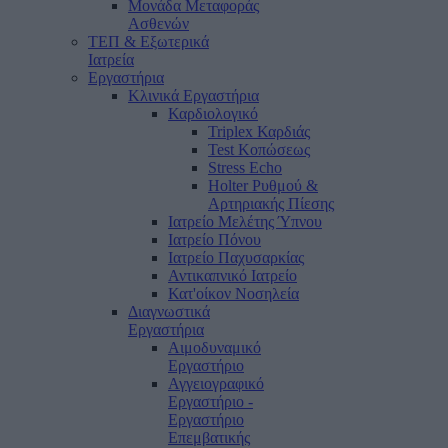
Μονάδα Μεταφοράς
Ασθενών
ΤΕΠ & Εξωτερικά
Ιατρεία
Εργαστήρια
Κλινικά Εργαστήρια
Καρδιολογικό
Triplex Καρδιάς
Test Κοπώσεως
Stress Echo
Holter Ρυθμού &
Αρτηριακής Πίεσης
Ιατρείο Μελέτης Ύπνου
Ιατρείο Πόνου
Ιατρείο Παχυσαρκίας
Αντικαπνικό Ιατρείο
Κατ'οίκον Νοσηλεία
Διαγνωστικά
Εργαστήρια
Αιμοδυναμικό
Εργαστήριο
Αγγειογραφικό
Εργαστήριο -
Εργαστήριο
Επεμβατικής