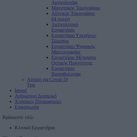
Ακτινολογίας
Μαγνητικός Τομογράφος
Αξονικός Τομογράφος
64 τομών
Ακτινολογικό
Εργαστήριο
Εργαστήριο Υπερήχων
Σώματος
Εργαστήριο Ψηφιακής
Μαστογραφίας
Εργαστήριο Μέτρησης
Οστικής Πυκνότητας
Εργαστήριο
Βιοπαθολογίας
Αίτηση για Covid-19
Test
Ιατροί
Ανθρώπινο Δυναμικό
Χρήσιμες Πληροφορίες
Επικοινωνία
Βρίσκεστε εδώ:
Κλινικά Εργαστήρια