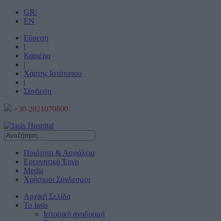
GR/
EN
Εύρεση
|
Καριέρα
|
Χάρτης Ιστότοπου
|
Σύνδεση
+30-2821070800
Ποιότητα & Ασφάλεια
Ερευνητικό Έργο
Media
Χρήσιμοι Σύνδεσμοι
Αρχική Σελίδα
Το Iasis
Ιστορική αναδρομή