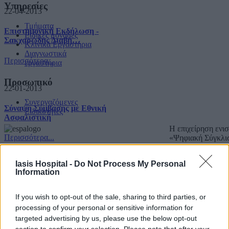
Υπηρεσίες
22-04-2013
Τμήματα
Επιστημονική Εκδήλωση -
Ειδικές μονάδες
Σακχαρώδης Διαβή…
Κλινικά Εργαστήρια
Διαγνωστικά
Περισσότερα...
εργαστήρια
Προσωπικό
22-01-2013
Συνεργαζόμενες
Σύναψη Σύμβασης με Εθνική
Ειδικότητες
Ασφαλιστική
Η επιχείρηση ενι
Περισσότερα...
«Ψηφιακή Σύγκλι
«Με τη συγχρημα
Iasis Hospital -
Do Not Process My Personal
Copyright IASIS. Powered by
IMMKO
.
Information
If you wish to opt-out of the sale, sharing to third parties, or
processing of your personal or sensitive information for
targeted advertising by us, please use the below opt-out
section to confirm your selection. Please note that after your