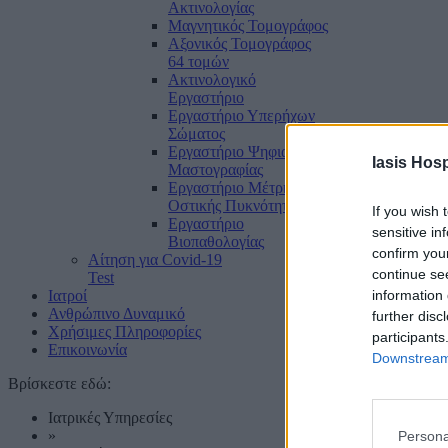
Ακτινολογίας
Μαγνητικός Τομογράφος
Αξονικός Τομογράφος
64 τομών
Ακτινολογικό
Εργαστήριο
Εργαστήριο Υπερήχων
Σώματος
Εργαστήριο Ψηφιακής
Iasis Hosp
Μαστογραφίας
Εργαστήριο Μέτρησης
Οστικής Πυκνότητας
If you wish 
Εργαστήριο
sensitive in
Βιοπαθολογίας
confirm you
Αίτηση για Covid-19
continue se
Test
Ιατροί
information 
Ανθρώπινο Δυναμικό
further disc
Χρήσιμες Πληροφορίες
participants
Επικοινωνία
Downstream 
Βρίσκεστε εδώ:
Ιατρικές Υπηρεσίες
»
Persona