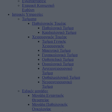
Εγκαταστάσεις
Εταιρική Κοινωνική
Ευθύνη
Ιατρικές Υπηρεσίες
Τμήματα
Παθολογικός Τομέας
Παθολογικό Τμήμα
Καρδιολογικό Τμήμα
Χειρουργικός Τομέας
Τμήμα Γενικής
Χειρουργικής
Μαιευτικό Τμήμα
Γυναικολογικό Τμήμα
Ορθοπεδικό Τμήμα
Ουρολογικό Τμήμα
Αγγειοχειρουργικό
Τμήμα
Οφθαλμολογικό Τμήμα
Νευροχειρουργικό
Τμήμα
Ειδικές μονάδες
Μονάδα Ενταντικής
Θεραπείας
Μονάδα Παθολογικής
Ογκολογίας