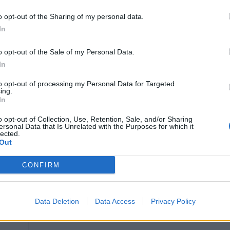
o opt-out of the Sharing of my personal data.
In
o opt-out of the Sale of my Personal Data.
In
to opt-out of processing my Personal Data for Targeted
ing.
ραφήματος και βαδίζει σε κυλιόμενο τάπητα
In
ρωτόκολλο Bruce). Είναι εξέταση ανίχνευσης
λά και χρήσιμο εργαλείο παρακολούθησης
o opt-out of Collection, Use, Retention, Sale, and/or Sharing
ersonal Data that Is Unrelated with the Purposes for which it
διά. Επίσης χρησιμοποιείται στον έλεγχο
lected.
ρτηριακής πίεσης στην άσκηση.
Out
ι σημαντικές και διαφορετικές πληροφορίες
την απόφαση για περαιτέρω διερεύνηση με
CONFIRM
Data Deletion
Data Access
Privacy Policy