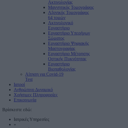
Ακτινολογίας
Μαγνητικός Τομογράφος
Αξονικός Τομογράφος
64 τομών
Ακτινολογικό
Εργαστήριο
Εργαστήριο Υπερήχων
Σώματος
Εργαστήριο Ψηφιακής
Μαστογραφίας
Εργαστήριο Μέτρησης
Οστικής Πυκνότητας
Εργαστήριο
Βιοπαθολογίας
Αίτηση για Covid-19
Test
Ιατροί
Ανθρώπινο Δυναμικό
Χρήσιμες Πληροφορίες
Επικοινωνία
Βρίσκεστε εδώ:
Ιατρικές Υπηρεσίες
»