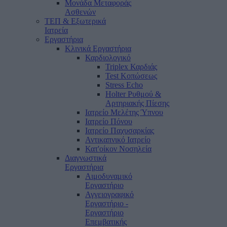
Μονάδα Μεταφοράς
Ασθενών
ΤΕΠ & Εξωτερικά
Ιατρεία
Εργαστήρια
Κλινικά Εργαστήρια
Καρδιολογικό
Triplex Καρδιάς
Test Κοπώσεως
Stress Echo
Holter Ρυθμού &
Αρτηριακής Πίεσης
Ιατρείο Μελέτης Ύπνου
Ιατρείο Πόνου
Ιατρείο Παχυσαρκίας
Αντικαπνικό Ιατρείο
Κατ'οίκον Νοσηλεία
Διαγνωστικά
Εργαστήρια
Αιμοδυναμικό
Εργαστήριο
Αγγειογραφικό
Εργαστήριο -
Εργαστήριο
Επεμβατικής