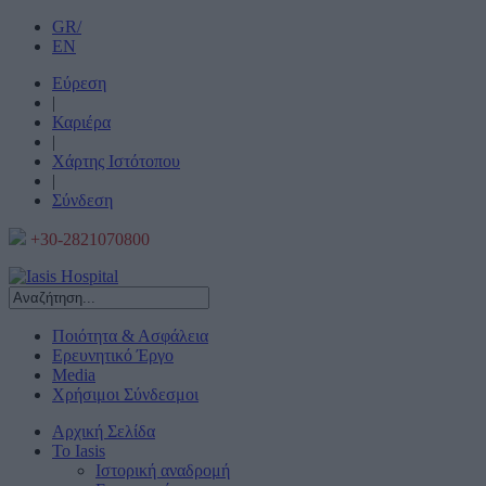
GR/
EN
Εύρεση
|
Καριέρα
|
Χάρτης Ιστότοπου
|
Σύνδεση
+30-2821070800
Ποιότητα & Ασφάλεια
Ερευνητικό Έργο
Media
Χρήσιμοι Σύνδεσμοι
Αρχική Σελίδα
Το Iasis
Ιστορική αναδρομή