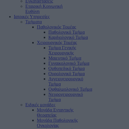
Εγκαταστάσεις
Εταιρική Κοινωνική
Ευθύνη
Ιατρικές Υπηρεσίες
Τμήματα
Παθολογικός Τομέας
Παθολογικό Τμήμα
Καρδιολογικό Τμήμα
Χειρουργικός Τομέας
Τμήμα Γενικής
Χειρουργικής
Μαιευτικό Τμήμα
Γυναικολογικό Τμήμα
Ορθοπεδικό Τμήμα
Ουρολογικό Τμήμα
Αγγειοχειρουργικό
Τμήμα
Οφθαλμολογικό Τμήμα
Νευροχειρουργικό
Τμήμα
Ειδικές μονάδες
Μονάδα Ενταντικής
Θεραπείας
Μονάδα Παθολογικής
Ογκολογίας