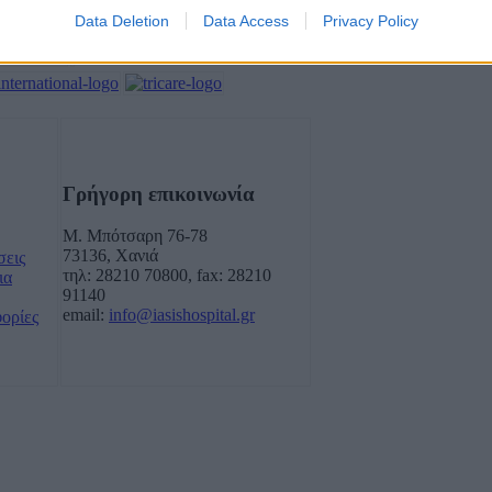
Data Deletion
Data Access
Privacy Policy
Γρήγορη επικοινωνία
Μ. Μπότσαρη 76-78
73136, Χανιά
σεις
τηλ: 28210 70800, fax: 28210
ια
91140
email:
info@iasishospital.gr
φορίες