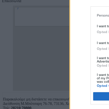
Επικοινωνία
Persona
I want t
Opted 
I want t
Opted 
I want 
Advertis
Opted 
I want t
of my P
was col
Opted 
Παρακαλούμε μη διστάσετε να επικοινωνήσετε μαζί μας οποιαδήπο
Διεύθυνση Μ.Μπότσαρη 76-78, 73136, Χανιά,
Τηλ:
28210 70800
,