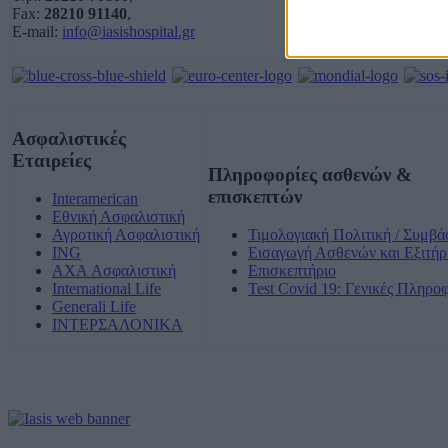
Fax:
28210 91140
,
E-mail:
info@iasishospital.gr
Ασφαλιστικές
Εταιρείες
Πληροφορίες ασθενών &
επισκεπτών
Interamerican
Εθνική Ασφαλιστική
Αγροτική Ασφαλιστική
Τιμολογιακή Πολιτική / Συμβά
ING
Εισαγωγή Ασθενών και Εξιτήρ
AXA Ασφαλιστική
Επισκεπτήριο
International Life
Test Covid 19: Γενικές Πληρο
Generali Life
ΙΝΤΕΡΣΑΛΟΝΙΚΑ