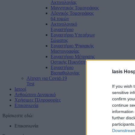
Ακτινολογίας
Μαγνητικός Τομογράφος
Αξονικός Τομογράφος
64 τομών
Ακτινολογικό
Εργαστήριο
Εργαστήριο Υπερήχων
Σώματος
Εργαστήριο Ψηφιακής
Μαστογραφίας
Εργαστήριο Μέτρησης
Οστικής Πυκνότητας
Εργαστήριο
Iasis Hosp
Βιοπαθολογίας
Αίτηση για Covid-19
Test
If you wish 
Ιατροί
sensitive in
Ανθρώπινο Δυναμικό
confirm you
Χρήσιμες Πληροφορίες
Επικοινωνία
continue se
information 
Βρίσκεστε εδώ:
further disc
participants
Επικοινωνία
Downstream 