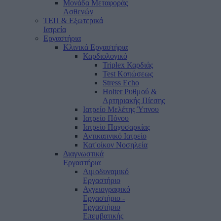
Μονάδα Μεταφοράς
Ασθενών
ΤΕΠ & Εξωτερικά
Ιατρεία
Εργαστήρια
Κλινικά Εργαστήρια
Καρδιολογικό
Triplex Καρδιάς
Test Κοπώσεως
Stress Echo
Holter Ρυθμού &
Αρτηριακής Πίεσης
Ιατρείο Μελέτης Ύπνου
Ιατρείο Πόνου
Ιατρείο Παχυσαρκίας
Αντικαπνικό Ιατρείο
Κατ'οίκον Νοσηλεία
Διαγνωστικά
Εργαστήρια
Αιμοδυναμικό
Εργαστήριο
Αγγειογραφικό
Εργαστήριο -
Εργαστήριο
Επεμβατικής