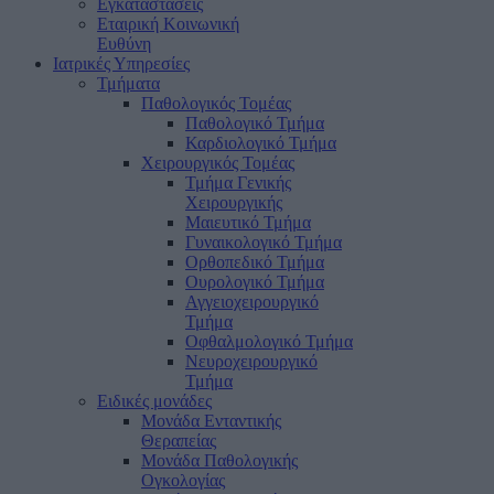
Εγκαταστάσεις
Εταιρική Κοινωνική
Ευθύνη
Ιατρικές Υπηρεσίες
Τμήματα
Παθολογικός Τομέας
Παθολογικό Τμήμα
Καρδιολογικό Τμήμα
Χειρουργικός Τομέας
Τμήμα Γενικής
Χειρουργικής
Μαιευτικό Τμήμα
Γυναικολογικό Τμήμα
Ορθοπεδικό Τμήμα
Ουρολογικό Τμήμα
Αγγειοχειρουργικό
Τμήμα
Οφθαλμολογικό Τμήμα
Νευροχειρουργικό
Τμήμα
Ειδικές μονάδες
Μονάδα Ενταντικής
Θεραπείας
Μονάδα Παθολογικής
Ογκολογίας