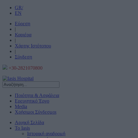
GR/
EN
Εύρεση
|
Καριέρα
|
Χάρτης Ιστότοπου
|
Σύνδεση
+30-2821070800
Ποιότητα & Ασφάλεια
Ερευνητικό Έργο
Media
Χρήσιμοι Σύνδεσμοι
Αρχική Σελίδα
Το Iasis
Ιστορική αναδρομή