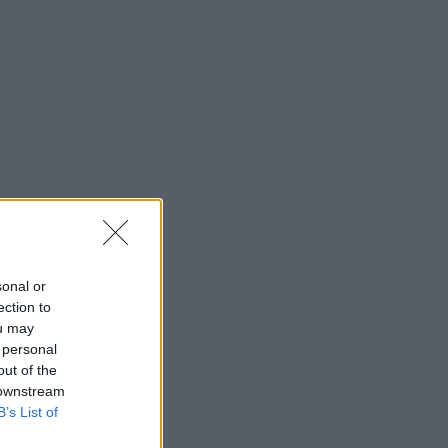
sonal or
ection to
ou may
 personal
out of the
 downstream
B’s List of