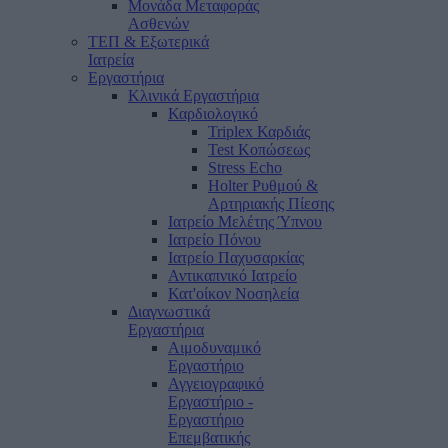
Μονάδα Μεταφοράς
Ασθενών
ΤΕΠ & Εξωτερικά
Ιατρεία
Εργαστήρια
Κλινικά Εργαστήρια
Καρδιολογικό
Triplex Καρδιάς
Test Κοπώσεως
Stress Echo
Holter Ρυθμού &
Αρτηριακής Πίεσης
Ιατρείο Μελέτης Ύπνου
Ιατρείο Πόνου
Ιατρείο Παχυσαρκίας
Αντικαπνικό Ιατρείο
Κατ'οίκον Νοσηλεία
Διαγνωστικά
Εργαστήρια
Αιμοδυναμικό
Εργαστήριο
Αγγειογραφικό
Εργαστήριο -
Εργαστήριο
Επεμβατικής