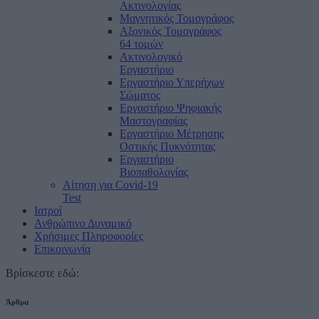
Ακτινολογίας
Μαγνητικός Τομογράφος
Αξονικός Τομογράφος
64 τομών
Ακτινολογικό
Εργαστήριο
Εργαστήριο Υπερήχων
Σώματος
Εργαστήριο Ψηφιακής
Μαστογραφίας
Εργαστήριο Μέτρησης
Οστικής Πυκνότητας
Εργαστήριο
Βιοπαθολογίας
Αίτηση για Covid-19
Test
Ιατροί
Ανθρώπινο Δυναμικό
Χρήσιμες Πληροφορίες
Επικοινωνία
Βρίσκεστε εδώ:
Άρθρα