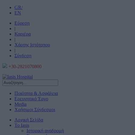
GR/
EN
Εύρεση
|
Καριέρα
|
Χάρτης Ιστότοπου
|
Σύνδεση
+30-2821070800
Ποιότητα & Ασφάλεια
Ερευνητικό Έργο
Media
Χρήσιμοι Σύνδεσμοι
Αρχική Σελίδα
Το Iasis
Ιστορική αναδρομή