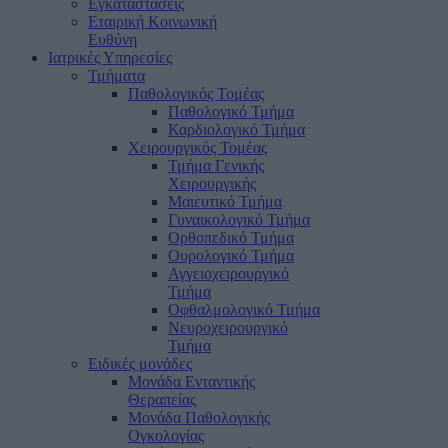
Εγκαταστάσεις
Εταιρική Κοινωνική
Ευθύνη
Ιατρικές Υπηρεσίες
Τμήματα
Παθολογικός Τομέας
Παθολογικό Τμήμα
Καρδιολογικό Τμήμα
Χειρουργικός Τομέας
Τμήμα Γενικής
Χειρουργικής
Μαιευτικό Τμήμα
Γυναικολογικό Τμήμα
Ορθοπεδικό Τμήμα
Ουρολογικό Τμήμα
Αγγειοχειρουργικό
Τμήμα
Οφθαλμολογικό Τμήμα
Νευροχειρουργικό
Τμήμα
Ειδικές μονάδες
Μονάδα Ενταντικής
Θεραπείας
Μονάδα Παθολογικής
Ογκολογίας