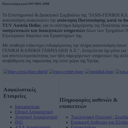
Πιστοποίηση κατά ISO 9001:2008
Το Επιστημονικό & Διοικητικό Συμβούλιο της "IASIS-ΓΕΝΙΚΗ Κ
ικανοποίηση ανακοινώνει την
απόκτηση Πιστοποίησης κατά το δι
TUV Austria Hellas
, για το σύστημα Διαχείρισης της Ποιότητας πο
νοσηλευτικών και διοικητικών υπηρεσιών
όλων των Τμημάτων Νο
Εξωτερικών Ιατρείων και Εργαστηρίων της.
Με σταθερό επίκεντρο ενδιαφέροντος την πλήρη ικανοποίηση όσων α
ΓΕΝΙΚΗ ΚΛΙΝΙΚΗ ΓΑΒΡΙΛΑΚΗ A.E.", δεσμεύεται όχι μόνο για την
και αποτελεσματικότητας των ήδη παρεχόμενων υπηρεσιών της αλλά 
αναβάθμιση της παρουσίας της στον χώρο της Υγείας.
Ασφαλιστικές
Εταιρείες
Πληροφορίες ασθενών &
επισκεπτών
Interamerican
Εθνική Ασφαλιστική
Αγροτική Ασφαλιστική
Τιμολογιακή Πολιτική / Συμβά
ING
Εισαγωγή Ασθενών και Εξιτήρ
AXA Ασφαλιστική
Επισκεπτήριο