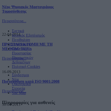
Νέος Ψηφιακός Μαστογράφος
Τομοσύνθεσης
Περισσότερα...
Σχετικά
22-04-2014
Ιατρικός Εξοπλισμός
Περίθαλψη
ΠΡΟΣΤΑΤΕΚΤΟΜΗ ΜΕ ΤΗ
Επικοινωνία
ΜΕΘΟΔΟ TURis
Πολιτική
Προστασίας
Προσωπικών
Περισσότερα...
Δεδομένων
Πολιτική Cookies
16-09-2013
Σύνδεσμοι
Νέα
Πιστοποίηση κατά ISO 9001:2008
Οικονομικά
Στοιχεία
Περισσότερα...
Site Map
Πληροφορίες για ασθενείς
30-04-2013