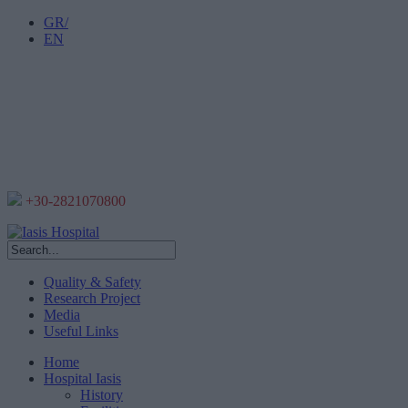
GR/
EN
+30-2821070800
Quality & Safety
Research Project
Media
Useful Links
Home
Hospital Iasis
History