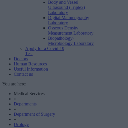
Body and Vessel
Ultrasound (Triplex)
Laboratory
Digital Mammography
Laboratory
Osseous Density
Measurement Laboratory
Biopathology-
Microbiology Laboratory
Apply for a Covid-19
Test
Doctors
Human Resources
Useful Information
Contact us
You are here:
Medical Services
»
Departments
»
Department of Surgery
»
Urology