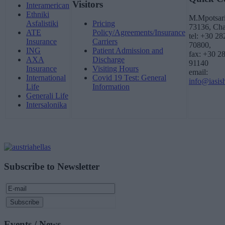
Visitors
Interamerican
Ethniki
M.Mpotsari
Asfalistiki
Pricing
73136, Cha
ATE
Policy/Agreements/Insurance
tel: +30 2
Insurance
Carriers
70800,
ING
Patient Admission and
fax: +30 2
AXA
Discharge
91140
Insurance
Visiting Hours
email:
International
Covid 19 Test: General
info@iasish
Life
Information
Generali Life
Intersalonika
Subscribe to Newsletter
Events / News