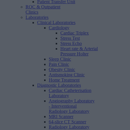
Patient Transfer Unit
ROC & Outpatient
Clinics
Laboratories
Clinical Laboratories
Cardiology
Cardiac Triplex
Stress Test
Stress Echo
Heart rate & Arterial
Pressure Holter
Sleep Clinic
Pain Clinic
Obesity Clinic
Antismoking Clinic
Home Treatment
Diagnostic Laboratories
Cardiac Catheterisation
Laboratory
Angiography Laboratory
- Interventional
Radiology Laboratory
MRI Scanner
64-slice CT Scanner
Radiology Laboratory