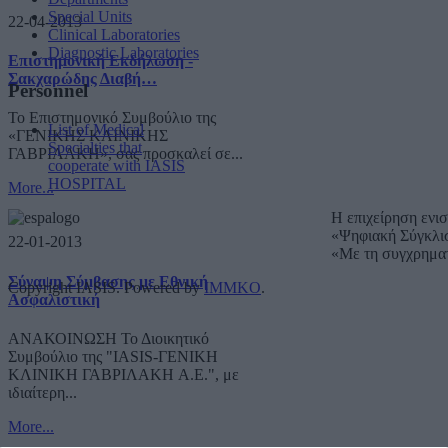
Special Units
22-04-2013
Clinical Laboratories
Diagnostic Laboratories
Επιστημονική Εκδήλωση -
Σακχαρώδης Διαβή…
Personnel
Το Επιστημονικό Συμβούλιο της
List of Medical
«ΓΕΝΙΚΗΣ ΚΛΙΝΙΚΗΣ
Specialties that
ΓΑΒΡΙΛΑΚΗ», σας προσκαλεί σε...
cooperate with IASIS
HOSPITAL
More...
Η επιχείρηση ενι
«Ψηφιακή Σύγκλι
22-01-2013
«Με τη συγχρημα
Σύναψη Σύμβασης με Εθνική
Copyright IASIS. Powered by
IMMKO
.
Ασφαλιστική
ΑΝΑΚΟΙΝΩΣΗ Το Διοικητικό
Συμβούλιο της "IASIS-ΓΕΝΙΚΗ
ΚΛΙΝΙΚΗ ΓΑΒΡΙΛΑΚΗ A.E.", με
ιδιαίτερη...
More...