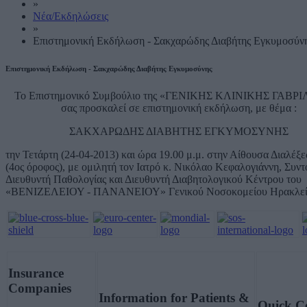
»
Νέα/Εκδηλώσεις
»
Επιστημονική Εκδήλωση - Σακχαρώδης Διαβήτης Εγκυμοσύν
Επιστημονική Εκδήλωση - Σακχαρώδης Διαβήτης Εγκυμοσύνης
Το Επιστημονικό Συμβούλιο της «ΓΕΝΙΚΗΣ ΚΛΙΝΙΚΗΣ ΓΑΒΡ
σας προσκαλεί σε επιστημονική εκδήλωση, με θέμα :
ΣΑΚΧΑΡΩΔΗΣ ΔΙΑΒΗΤΗΣ ΕΓΚΥΜΟΣΥΝΗΣ
την Τετάρτη (24-04-2013) και ώρα 19.00 μ.μ. στην Αίθουσα Διαλέξε
(4ος όροφος), με ομιλητή τον Ιατρό κ. Νικόλαο Κεφαλογιάννη, Συντ
Διευθυντή Παθολογίας και Διευθυντή Διαβητολογικού Κέντρου του
«ΒΕΝΙΖΕΛΕΙΟΥ - ΠΑΝΑΝΕΙΟΥ» Γενικού Νοσοκομείου Ηρακλεί
Insurance
Companies
Information for Patients &
Quick C