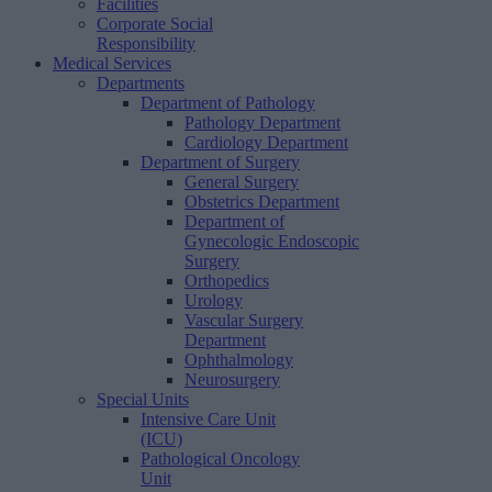
Facilities
Corporate Social
Responsibility
Medical Services
Departments
Department of Pathology
Pathology Department
Cardiology Department
Department of Surgery
General Surgery
Obstetrics Department
Department of
Gynecologic Endoscopic
Surgery
Orthopedics
Urology
Vascular Surgery
Department
Ophthalmology
Neurosurgery
Special Units
Intensive Care Unit
(ICU)
Pathological Oncology
Unit