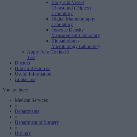
Body and Vessel
Ultrasound (Triplex)
Laboratory
Digital Mammography
Laboratory
Osseous Density
Measurement Laboratory
Biopathology-
Microbiology Laboratory
Apply for a Covid-19
Test
Doctors
Human Resources
Useful Information
Contact us
You are here:
Medical Services
»
Departments
»
Department of Surgery
»
Urology