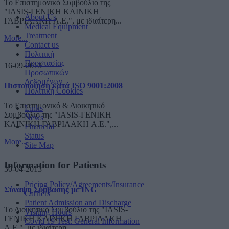
Το Επιστημονικό Συμβούλιο της
"IASIS-ΓΕΝΙΚΗ ΚΛΙΝΙΚΗ
About Us
ΓΑΒΡΙΛΑΚΗ A.E.", με ιδιαίτερη...
Medical Equipment
Treatment
More...
Contact us
Πολιτική
Προστασίας
16-09-2013
Προσωπικών
Δεδομένων
Πιστοποίηση κατά ISO 9001:2008
Πολιτική Cookies
Το Επιστημονικό & Διοικητικό
Links
Συμβούλιο της "IASIS-ΓΕΝΙΚΗ
News
ΚΛΙΝΙΚΗ ΓΑΒΡΙΛΑΚΗ A.E.",...
Financial
Status
More...
Site Map
Information for Patients
30-04-2013
Pricing Policy/Agreements/Insurance
Σύναψη Σύμβασης με ING
Carriers
Patient Admission and Discharge
Το Διοικητικό Συμβούλιο της "IASIS-
Visiting Hours
ΓΕΝΙΚΗ ΚΛΙΝΙΚΗ ΓΑΒΡΙΛΑΚΗ
Covid 19 Test: General Information
A.E.", με ιδιαίτερη...