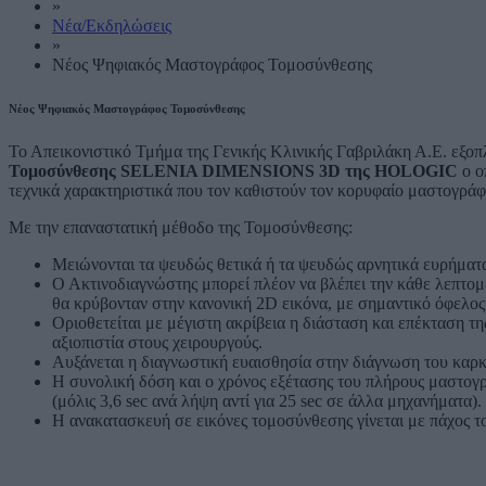
»
Νέα/Εκδηλώσεις
»
Νέος Ψηφιακός Μαστογράφος Τομοσύνθεσης
Νέος Ψηφιακός Μαστογράφος Τομοσύνθεσης
Το Απεικονιστικό Τμήμα της Γενικής Κλινικής Γαβριλάκη Α.Ε. εξοπ
Τομοσύνθεσης SELENIA DIMENSIONS 3D της HOLOGIC
ο ο
τεχνικά χαρακτηριστικά που τον καθιστούν τον κορυφαίο μαστογρά
Με την επαναστατική μέθοδο της Τομοσύνθεσης:
Μειώνονται τα ψευδώς θετικά ή τα ψευδώς αρνητικά ευρήματ
Ο Ακτινοδιαγνώστης μπορεί πλέον να βλέπει την κάθε λεπτομ
θα κρύβονταν στην κανονική 2D εικόνα, με σημαντικό όφελος
Οριοθετείται με μέγιστη ακρίβεια η διάσταση και επέκταση τ
αξιοπιστία στους χειρουργούς.
Αυξάνεται η διαγνωστική ευαισθησία στην διάγνωση του καρκ
Η συνολική δόση και ο χρόνος εξέτασης του πλήρους μαστογ
(μόλις 3,6 sec ανά λήψη αντί για 25 sec σε άλλα μηχανήματα).
Η ανακατασκευή σε εικόνες τομοσύνθεσης γίνεται με πάχος