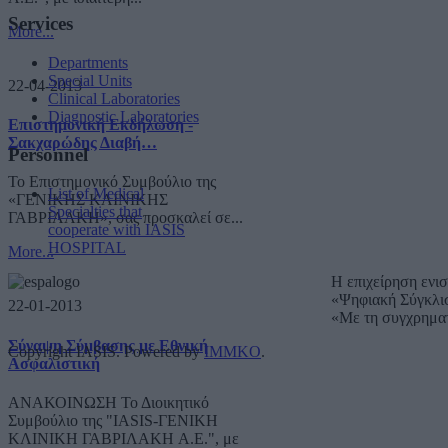
Services
More...
Departments
Special Units
22-04-2013
Clinical Laboratories
Diagnostic Laboratories
Επιστημονική Εκδήλωση -
Σακχαρώδης Διαβή…
Personnel
Το Επιστημονικό Συμβούλιο της
List of Medical
«ΓΕΝΙΚΗΣ ΚΛΙΝΙΚΗΣ
Specialties that
ΓΑΒΡΙΛΑΚΗ», σας προσκαλεί σε...
cooperate with IASIS
HOSPITAL
More...
Η επιχείρηση ενι
«Ψηφιακή Σύγκλι
22-01-2013
«Με τη συγχρημα
Σύναψη Σύμβασης με Εθνική
Copyright IASIS. Powered by
IMMKO
.
Ασφαλιστική
ΑΝΑΚΟΙΝΩΣΗ Το Διοικητικό
Συμβούλιο της "IASIS-ΓΕΝΙΚΗ
ΚΛΙΝΙΚΗ ΓΑΒΡΙΛΑΚΗ A.E.", με