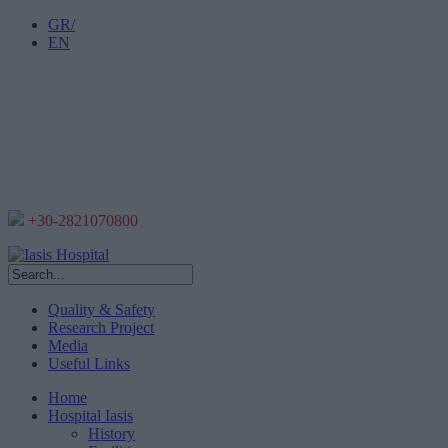
GR/
EN
+30-2821070800
Quality & Safety
Research Project
Media
Useful Links
Home
Hospital Iasis
History