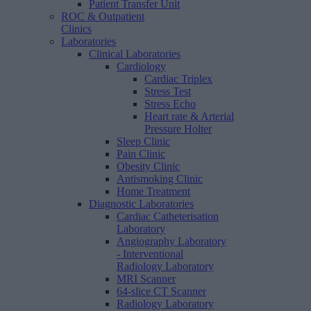
Patient Transfer Unit
ROC & Outpatient
Clinics
Laboratories
Clinical Laboratories
Cardiology
Cardiac Triplex
Stress Test
Stress Echo
Heart rate & Arterial
Pressure Holter
Sleep Clinic
Pain Clinic
Obesity Clinic
Antismoking Clinic
Home Treatment
Diagnostic Laboratories
Cardiac Catheterisation
Laboratory
Angiography Laboratory
- Interventional
Radiology Laboratory
MRI Scanner
64-slice CT Scanner
Radiology Laboratory