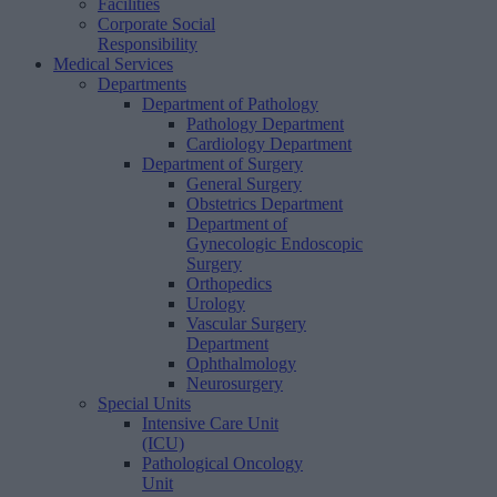
Facilities
Corporate Social
Responsibility
Medical Services
Departments
Department of Pathology
Pathology Department
Cardiology Department
Department of Surgery
General Surgery
Obstetrics Department
Department of
Gynecologic Endoscopic
Surgery
Orthopedics
Urology
Vascular Surgery
Department
Ophthalmology
Neurosurgery
Special Units
Intensive Care Unit
(ICU)
Pathological Oncology
Unit