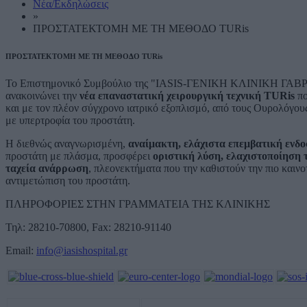
Νέα/Εκδηλώσεις
»
ΠΡΟΣΤΑΤΕΚΤΟΜΗ ΜΕ ΤΗ ΜΕΘΟΔΟ TURis
ΠΡΟΣΤΑΤΕΚΤΟΜΗ ΜΕ ΤΗ ΜΕΘΟΔΟ TURis
Το Επιστημονικό Συμβούλιο της "IASIS-ΓΕΝΙΚΗ ΚΛΙΝΙΚΗ ΓΑΒΡΙΛ
ανακοινώνει την
νέα επαναστατική χειρουργική τεχνική TURis
πο
και με τον πλέον σύγχρονο ιατρικό εξοπλισμό, από τους Ουρολόγου
με υπερτροφία του προστάτη.
Η διεθνώς αναγνωρισμένη,
αναίμακτη, ελάχιστα επεμβατική ενδ
προστάτη με πλάσμα, προσφέρει
οριστική λύση, ελαχιστοποίηση 
ταχεία ανάρρωση
, πλεονεκτήματα που την καθιστούν την πιο καιν
αντιμετώπιση του προστάτη.
ΠΛΗΡΟΦΟΡΙΕΣ ΣΤΗΝ ΓΡΑΜΜΑΤΕΙΑ ΤΗΣ ΚΛΙΝΙΚΗΣ
Τηλ: 28210-70800, Fax: 28210-91140
Email:
info@iasishospital.gr