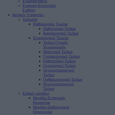
Εγκαταστάσεις
Εταιρική Κοινωνική
Ευθύνη
Ιατρικές Υπηρεσίες
Τμήματα
Παθολογικός Τομέας
Παθολογικό Τμήμα
Καρδιολογικό Τμήμα
Χειρουργικός Τομέας
Τμήμα Γενικής
Χειρουργικής
Μαιευτικό Τμήμα
Γυναικολογικό Τμήμα
Ορθοπεδικό Τμήμα
Ουρολογικό Τμήμα
Αγγειοχειρουργικό
Τμήμα
Οφθαλμολογικό Τμήμα
Νευροχειρουργικό
Τμήμα
Ειδικές μονάδες
Μονάδα Ενταντικής
Θεραπείας
Μονάδα Παθολογικής
Ογκολογίας