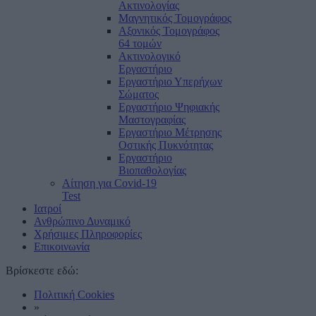
Ακτινολογίας
Μαγνητικός Τομογράφος
Αξονικός Τομογράφος
64 τομών
Ακτινολογικό
Εργαστήριο
Εργαστήριο Υπερήχων
Σώματος
Εργαστήριο Ψηφιακής
Μαστογραφίας
Εργαστήριο Μέτρησης
Οστικής Πυκνότητας
Εργαστήριο
Βιοπαθολογίας
Αίτηση για Covid-19
Test
Ιατροί
Ανθρώπινο Δυναμικό
Χρήσιμες Πληροφορίες
Επικοινωνία
Βρίσκεστε εδώ:
Πολιτική Cookies
»