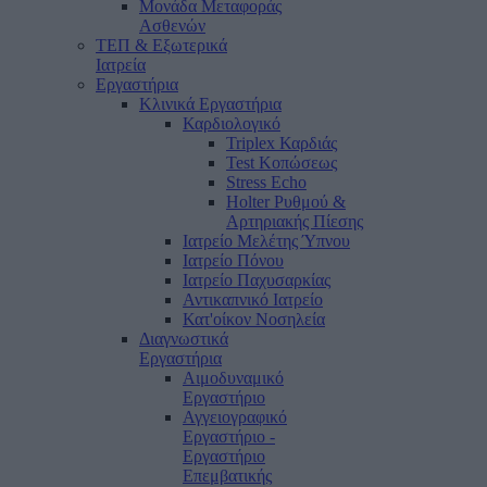
Μονάδα Μεταφοράς
Ασθενών
ΤΕΠ & Εξωτερικά
Ιατρεία
Εργαστήρια
Κλινικά Εργαστήρια
Καρδιολογικό
Triplex Καρδιάς
Test Κοπώσεως
Stress Echo
Holter Ρυθμού &
Αρτηριακής Πίεσης
Ιατρείο Μελέτης Ύπνου
Ιατρείο Πόνου
Ιατρείο Παχυσαρκίας
Αντικαπνικό Ιατρείο
Κατ'οίκον Νοσηλεία
Διαγνωστικά
Εργαστήρια
Αιμοδυναμικό
Εργαστήριο
Αγγειογραφικό
Εργαστήριο -
Εργαστήριο
Επεμβατικής