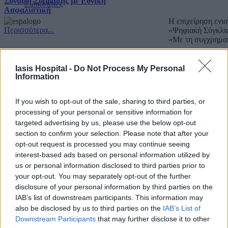
Σύναψη Σύμβασης με Εθνική
Ειδικότητες
Ασφαλιστική
Η επιχείρηση ενι
Περισσότερα...
«Ψηφιακή Σύγκλι
«Με τη συγχρημα
Copyright IASIS. Powered by
IMMKO
.
Iasis Hospital -
Do Not Process My Personal
Information
If you wish to opt-out of the sale, sharing to third parties, or
processing of your personal or sensitive information for
targeted advertising by us, please use the below opt-out
section to confirm your selection. Please note that after your
opt-out request is processed you may continue seeing
interest-based ads based on personal information utilized by
us or personal information disclosed to third parties prior to
your opt-out. You may separately opt-out of the further
disclosure of your personal information by third parties on the
IAB’s list of downstream participants. This information may
also be disclosed by us to third parties on the
IAB’s List of
Downstream Participants
that may further disclose it to other