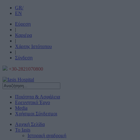
GR/
EN
Εύρεση
|
Καριέρα
|
Χάρτης Ιστότοπου
|
Σύνδεση
+30-2821070800
Ποιότητα & Ασφάλεια
Ερευνητικό Έργο
Media
Χρήσιμοι Σύνδεσμοι
Αρχική Σελίδα
Το Iasis
Ιστορική αναδρομή