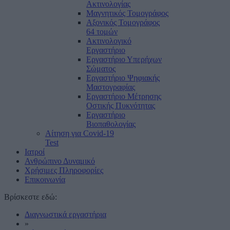
Ακτινολογίας
Μαγνητικός Τομογράφος
Αξονικός Τομογράφος
64 τομών
Ακτινολογικό
Εργαστήριο
Εργαστήριο Υπερήχων
Σώματος
Εργαστήριο Ψηφιακής
Μαστογραφίας
Εργαστήριο Μέτρησης
Οστικής Πυκνότητας
Εργαστήριο
Βιοπαθολογίας
Αίτηση για Covid-19
Test
Ιατροί
Ανθρώπινο Δυναμικό
Χρήσιμες Πληροφορίες
Επικοινωνία
Βρίσκεστε εδώ:
Διαγνωστικά εργαστήρια
»