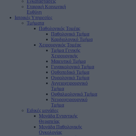
Εγκαταστάσεις
Εταιρική Κοινωνική
Ευθύνη
Ιατρικές Υπηρεσίες
Τμήματα
Παθολογικός Τομέας
Παθολογικό Τμήμα
Καρδιολογικό Τμήμα
Χειρουργικός Τομέας
Τμήμα Γενικής
Χειρουργικής
Μαιευτικό Τμήμα
Γυναικολογικό Τμήμα
Ορθοπεδικό Τμήμα
Ουρολογικό Τμήμα
Αγγειοχειρουργικό
Τμήμα
Οφθαλμολογικό Τμήμα
Νευροχειρουργικό
Τμήμα
Ειδικές μονάδες
Μονάδα Ενταντικής
Θεραπείας
Μονάδα Παθολογικής
Ογκολογίας