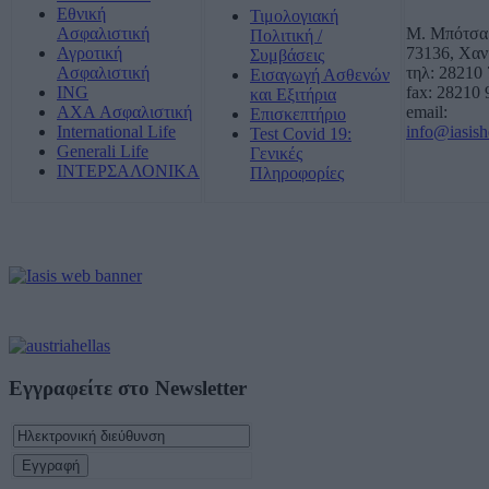
Εθνική
Τιμολογιακή
Ασφαλιστική
Μ. Μπότσα
Πολιτική /
Αγροτική
73136, Χαν
Συμβάσεις
Ασφαλιστική
τηλ: 28210
Εισαγωγή Ασθενών
ING
fax: 28210
και Εξιτήρια
AXA Ασφαλιστική
email:
Επισκεπτήριο
International Life
info@iasisho
Test Covid 19:
Generali Life
Γενικές
ΙΝΤΕΡΣΑΛΟΝΙΚΑ
Πληροφορίες
Εγγραφείτε στο Newsletter