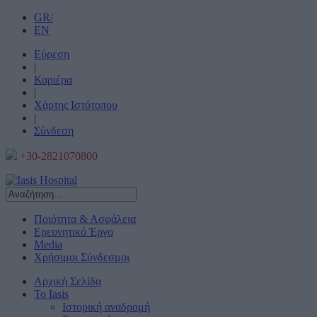
GR/
EN
Εύρεση
|
Καριέρα
|
Χάρτης Ιστότοπου
|
Σύνδεση
+30-2821070800
Ποιότητα & Ασφάλεια
Ερευνητικό Έργο
Media
Χρήσιμοι Σύνδεσμοι
Αρχική Σελίδα
Το Iasis
Ιστορική αναδρομή