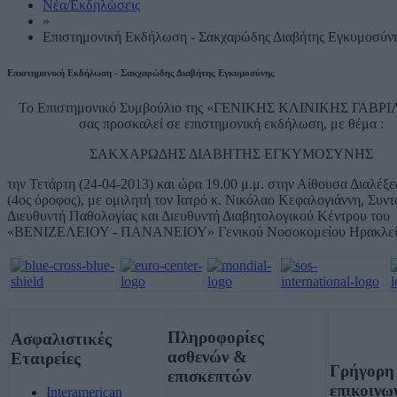
Νέα/Εκδηλώσεις
»
Επιστημονική Εκδήλωση - Σακχαρώδης Διαβήτης Εγκυμοσύν
Επιστημονική Εκδήλωση - Σακχαρώδης Διαβήτης Εγκυμοσύνης
Το Επιστημονικό Συμβούλιο της «ΓΕΝΙΚΗΣ ΚΛΙΝΙΚΗΣ ΓΑΒΡ
σας προσκαλεί σε επιστημονική εκδήλωση, με θέμα :
ΣΑΚΧΑΡΩΔΗΣ ΔΙΑΒΗΤΗΣ ΕΓΚΥΜΟΣΥΝΗΣ
την Τετάρτη (24-04-2013) και ώρα 19.00 μ.μ. στην Αίθουσα Διαλέξε
(4ος όροφος), με ομιλητή τον Ιατρό κ. Νικόλαο Κεφαλογιάννη, Συντ
Διευθυντή Παθολογίας και Διευθυντή Διαβητολογικού Κέντρου του
«ΒΕΝΙΖΕΛΕΙΟΥ - ΠΑΝΑΝΕΙΟΥ» Γενικού Νοσοκομείου Ηρακλεί
Πληροφορίες
Ασφαλιστικές
ασθενών &
Εταιρείες
Γρήγορη
επισκεπτών
επικοινω
Interamerican