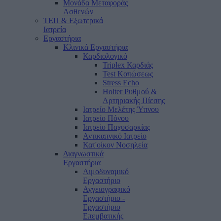
Μονάδα Μεταφοράς
Ασθενών
ΤΕΠ & Εξωτερικά
Ιατρεία
Εργαστήρια
Κλινικά Εργαστήρια
Καρδιολογικό
Triplex Καρδιάς
Test Κοπώσεως
Stress Echo
Holter Ρυθμού &
Αρτηριακής Πίεσης
Ιατρείο Μελέτης Ύπνου
Ιατρείο Πόνου
Ιατρείο Παχυσαρκίας
Αντικαπνικό Ιατρείο
Κατ'οίκον Νοσηλεία
Διαγνωστικά
Εργαστήρια
Αιμοδυναμικό
Εργαστήριο
Αγγειογραφικό
Εργαστήριο -
Εργαστήριο
Επεμβατικής