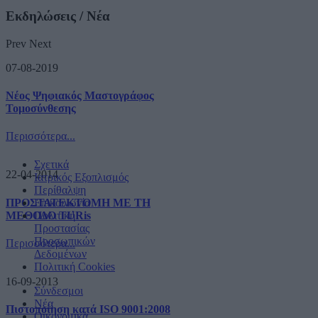
Εκδηλώσεις / Νέα
Prev
Next
07-08-2019
Νέος Ψηφιακός Μαστογράφος
Τομοσύνθεσης
Περισσότερα...
Σχετικά
22-04-2014
Ιατρικός Εξοπλισμός
Περίθαλψη
ΠΡΟΣΤΑΤΕΚΤΟΜΗ ΜΕ ΤΗ
Επικοινωνία
ΜΕΘΟΔΟ TURis
Πολιτική
Προστασίας
Προσωπικών
Περισσότερα...
Δεδομένων
Πολιτική Cookies
16-09-2013
Σύνδεσμοι
Νέα
Πιστοποίηση κατά ISO 9001:2008
Οικονομικά