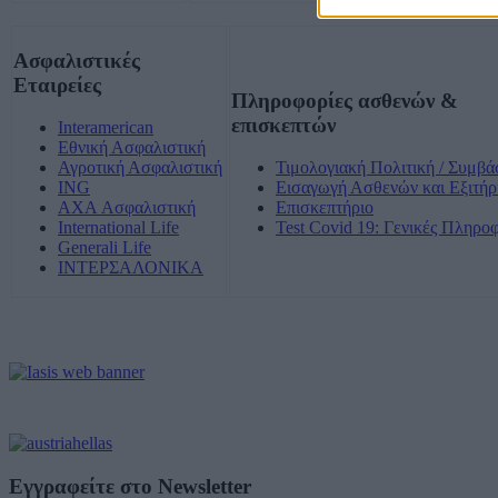
Ασφαλιστικές
Εταιρείες
Πληροφορίες ασθενών &
επισκεπτών
Interamerican
Εθνική Ασφαλιστική
Αγροτική Ασφαλιστική
Τιμολογιακή Πολιτική / Συμβά
ING
Εισαγωγή Ασθενών και Εξιτήρ
AXA Ασφαλιστική
Επισκεπτήριο
International Life
Test Covid 19: Γενικές Πληρο
Generali Life
ΙΝΤΕΡΣΑΛΟΝΙΚΑ
Εγγραφείτε στο Newsletter