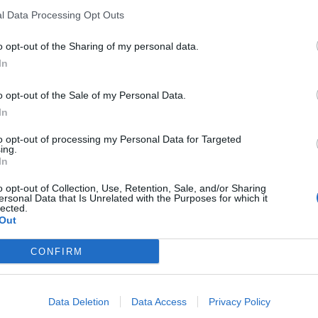
l Data Processing Opt Outs
o opt-out of the Sharing of my personal data.
In
o opt-out of the Sale of my Personal Data.
ΑΚΗ A.E.", με ιδιαίτερη ικανοποίηση,
In
υ εφαρμόζεται, ήδη, με απόλυτη ασφάλεια
ς Χειρουργούς συνεργάτες μας, σε ασθενείς
to opt-out of processing my Personal Data for Targeted
ing.
In
οσκοπική μέθοδος TURis
- εξάχνωση του
του χρόνου παραμονής στην Κλινική και
o opt-out of Collection, Use, Retention, Sale, and/or Sharing
ersonal Data that Is Unrelated with the Purposes for which it
οτόμο και αποτελεσματική μέθοδο για την
lected.
Out
CONFIRM
Data Deletion
Data Access
Privacy Policy