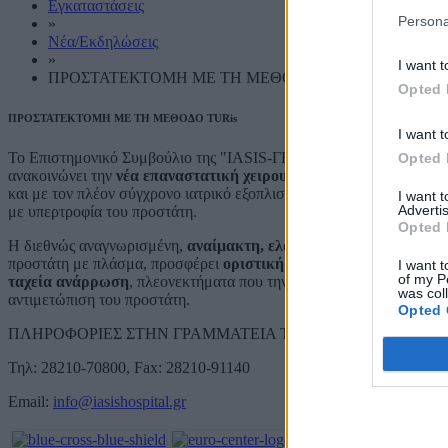
Εγκαταστάσεις
Persona
»
Νέα/Εκδηλώσεις
»
I want t
ΠΡΟΣΤΑΤΕΚΤΟΜΗ ΜΕ ΤΗ ΜΕΘΟΔΟ TURis
Opted 
ΠΡΟΣΤΑΤΕΚΤΟΜΗ ΜΕ ΤΗ ΜΕΘΟΔΟ TURis
I want t
Το Επιστημονικό Συμβούλιο της "IASIS-ΓΕΝΙΚΗ ΚΛΙΝΙΚΗ ΓΑΒΡΙΛ
Opted 
ανακοινώνει την
νέα επαναστατική χειρουργική τεχνική TURis
πο
και με τον πλέον σύγχρονο ιατρικό εξοπλισμό, από τους Ουρολόγου
I want 
Advertis
με υπερτροφία του προστάτη.
Opted 
Η διεθνώς αναγνωρισμένη,
αναίμακτη, ελάχιστα επεμβατική ενδ
προστάτη με πλάσμα, προσφέρει
οριστική λύση, ελαχιστοποίηση 
I want t
of my P
ταχεία ανάρρωση
, πλεονεκτήματα που την καθιστούν την πιο καιν
was col
αντιμετώπιση του προστάτη.
Opted 
ΠΛΗΡΟΦΟΡΙΕΣ ΣΤΗΝ ΓΡΑΜΜΑΤΕΙΑ ΤΗΣ ΚΛΙΝΙΚΗΣ
Τηλ: 28210-70800, Fax: 28210-91140
Email:
info@iasishospital.gr