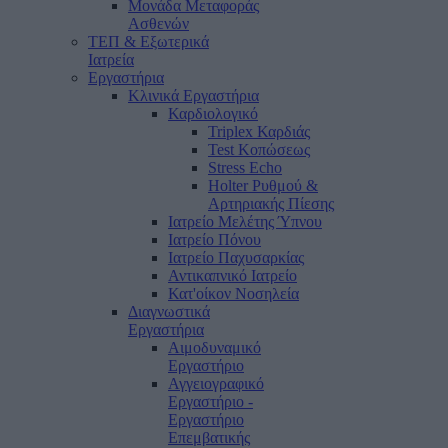
Μονάδα Μεταφοράς
Ασθενών
ΤΕΠ & Εξωτερικά
Ιατρεία
Εργαστήρια
Κλινικά Εργαστήρια
Καρδιολογικό
Triplex Καρδιάς
Test Κοπώσεως
Stress Echo
Holter Ρυθμού &
Αρτηριακής Πίεσης
Ιατρείο Μελέτης Ύπνου
Ιατρείο Πόνου
Ιατρείο Παχυσαρκίας
Αντικαπνικό Ιατρείο
Κατ'οίκον Νοσηλεία
Διαγνωστικά
Εργαστήρια
Αιμοδυναμικό
Εργαστήριο
Αγγειογραφικό
Εργαστήριο -
Εργαστήριο
Επεμβατικής