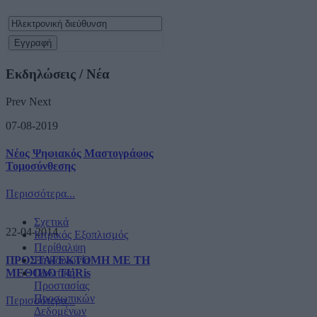
Εκδηλώσεις / Νέα
Prev
Next
07-08-2019
Νέος Ψηφιακός Μαστογράφος
Τομοσύνθεσης
Περισσότερα...
Σχετικά
22-04-2014
Ιατρικός Εξοπλισμός
Περίθαλψη
ΠΡΟΣΤΑΤΕΚΤΟΜΗ ΜΕ ΤΗ
Επικοινωνία
ΜΕΘΟΔΟ TURis
Πολιτική
Προστασίας
Προσωπικών
Περισσότερα...
Δεδομένων