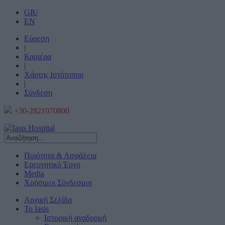
GR/
EN
Εύρεση
|
Καριέρα
|
Χάρτης Ιστότοπου
|
Σύνδεση
+30-2821070800
Ποιότητα & Ασφάλεια
Ερευνητικό Έργο
Media
Χρήσιμοι Σύνδεσμοι
Αρχική Σελίδα
Το Iasis
Ιστορική αναδρομή