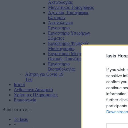
Ακτινολογίας
Μαγνητικός Τομογράφος
Αξονικός Τομογράφος
64 τομών
Ακτινολογικό
Εργαστήριο
Εργαστήριο Υπερήχων
Σώματος
Εργαστήριο Ψηφιακής
Μαστογραφίας
Εργαστήριο Μέτρησης
Iasis Hosp
Οστικής Πυκνότητας
Εργαστήριο
Βιοπαθολογίας
If you wish 
Αίτηση για Covid-19
sensitive in
Test
confirm you
Ιατροί
continue se
Ανθρώπινο Δυναμικό
information 
Χρήσιμες Πληροφορίες
Επικοινωνία
further disc
participants
Βρίσκεστε εδώ:
Downstream 
Το Iasis
»