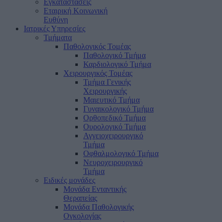
Εγκαταστάσεις
Εταιρική Κοινωνική
Ευθύνη
Ιατρικές Υπηρεσίες
Τμήματα
Παθολογικός Τομέας
Παθολογικό Τμήμα
Καρδιολογικό Τμήμα
Χειρουργικός Τομέας
Τμήμα Γενικής
Χειρουργικής
Μαιευτικό Τμήμα
Γυναικολογικό Τμήμα
Ορθοπεδικό Τμήμα
Ουρολογικό Τμήμα
Αγγειοχειρουργικό
Τμήμα
Οφθαλμολογικό Τμήμα
Νευροχειρουργικό
Τμήμα
Ειδικές μονάδες
Μονάδα Ενταντικής
Θεραπείας
Μονάδα Παθολογικής
Ογκολογίας