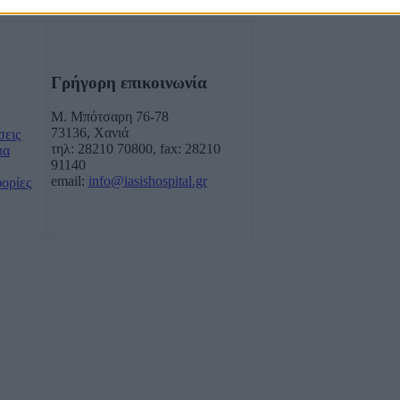
Γρήγορη επικοινωνία
Μ. Μπότσαρη 76-78
73136, Χανιά
σεις
τηλ: 28210 70800, fax: 28210
ια
91140
email:
info@iasishospital.gr
φορίες