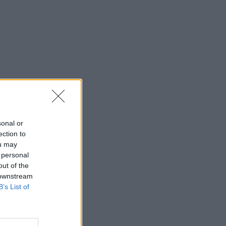
sonal or
ection to
ou may
 personal
out of the
 downstream
B’s List of