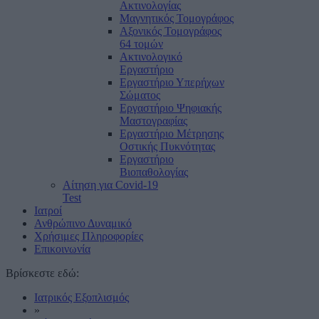
Ακτινολογίας
Μαγνητικός Τομογράφος
Αξονικός Τομογράφος
64 τομών
Ακτινολογικό
Εργαστήριο
Εργαστήριο Υπερήχων
Σώματος
Εργαστήριο Ψηφιακής
Μαστογραφίας
Εργαστήριο Μέτρησης
Οστικής Πυκνότητας
Εργαστήριο
Βιοπαθολογίας
Αίτηση για Covid-19
Test
Ιατροί
Ανθρώπινο Δυναμικό
Χρήσιμες Πληροφορίες
Επικοινωνία
Βρίσκεστε εδώ:
Ιατρικός Εξοπλισμός
»