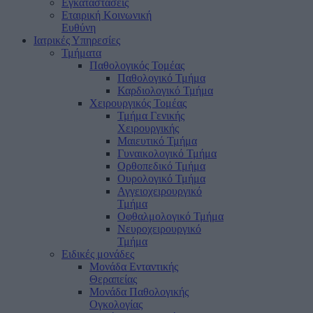
Εγκαταστάσεις
Εταιρική Κοινωνική
Ευθύνη
Ιατρικές Υπηρεσίες
Τμήματα
Παθολογικός Τομέας
Παθολογικό Τμήμα
Καρδιολογικό Τμήμα
Χειρουργικός Τομέας
Τμήμα Γενικής
Χειρουργικής
Μαιευτικό Τμήμα
Γυναικολογικό Τμήμα
Ορθοπεδικό Τμήμα
Ουρολογικό Τμήμα
Αγγειοχειρουργικό
Τμήμα
Οφθαλμολογικό Τμήμα
Νευροχειρουργικό
Τμήμα
Ειδικές μονάδες
Μονάδα Ενταντικής
Θεραπείας
Μονάδα Παθολογικής
Ογκολογίας