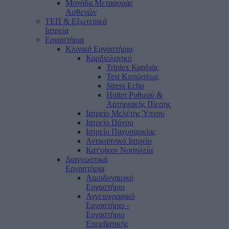
Μονάδα Μεταφοράς
Ασθενών
ΤΕΠ & Εξωτερικά
Ιατρεία
Εργαστήρια
Κλινικά Εργαστήρια
Καρδιολογικό
Triplex Καρδιάς
Test Κοπώσεως
Stress Echo
Holter Ρυθμού &
Αρτηριακής Πίεσης
Ιατρείο Μελέτης Ύπνου
Ιατρείο Πόνου
Ιατρείο Παχυσαρκίας
Αντικαπνικό Ιατρείο
Κατ'οίκον Νοσηλεία
Διαγνωστικά
Εργαστήρια
Αιμοδυναμικό
Εργαστήριο
Αγγειογραφικό
Εργαστήριο -
Εργαστήριο
Επεμβατικής