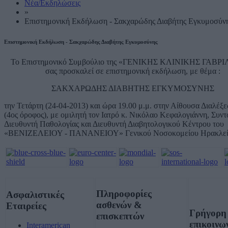
Νέα/Εκδηλώσεις
»
Επιστημονική Εκδήλωση - Σακχαρώδης Διαβήτης Εγκυμοσύν
Επιστημονική Εκδήλωση - Σακχαρώδης Διαβήτης Εγκυμοσύνης
Το Επιστημονικό Συμβούλιο της «ΓΕΝΙΚΗΣ ΚΛΙΝΙΚΗΣ ΓΑΒΡ
σας προσκαλεί σε επιστημονική εκδήλωση, με θέμα :
ΣΑΚΧΑΡΩΔΗΣ ΔΙΑΒΗΤΗΣ ΕΓΚΥΜΟΣΥΝΗΣ
την Τετάρτη (24-04-2013) και ώρα 19.00 μ.μ. στην Αίθουσα Διαλέξε
(4ος όροφος), με ομιλητή τον Ιατρό κ. Νικόλαο Κεφαλογιάννη, Συντ
Διευθυντή Παθολογίας και Διευθυντή Διαβητολογικού Κέντρου του
«ΒΕΝΙΖΕΛΕΙΟΥ - ΠΑΝΑΝΕΙΟΥ» Γενικού Νοσοκομείου Ηρακλεί
Πληροφορίες
Ασφαλιστικές
ασθενών &
Εταιρείες
Γρήγορη
επισκεπτών
επικοινω
Interamerican