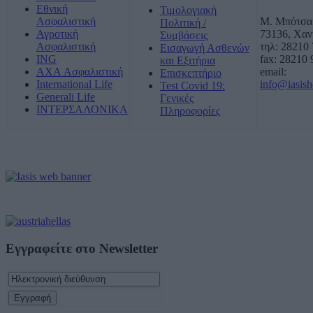
Εθνική
Τιμολογιακή
Ασφαλιστική
Μ. Μπότσα
Πολιτική /
Αγροτική
73136, Χαν
Συμβάσεις
Ασφαλιστική
τηλ: 28210
Εισαγωγή Ασθενών
ING
fax: 28210
και Εξιτήρια
AXA Ασφαλιστική
email:
Επισκεπτήριο
International Life
info@iasisho
Test Covid 19:
Generali Life
Γενικές
ΙΝΤΕΡΣΑΛΟΝΙΚΑ
Πληροφορίες
Εγγραφείτε στο Newsletter