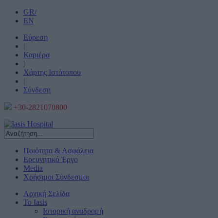
GR/
EN
Εύρεση
|
Καριέρα
|
Χάρτης Ιστότοπου
|
Σύνδεση
+30-2821070800
Ποιότητα & Ασφάλεια
Ερευνητικό Έργο
Media
Χρήσιμοι Σύνδεσμοι
Αρχική Σελίδα
Το Iasis
Ιστορική αναδρομή