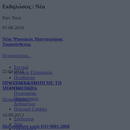
Εκδηλώσεις / Νέα
Prev
Next
07-08-2019
Νέος Ψηφιακός Μαστογράφος
Τομοσύνθεσης
Περισσότερα...
Σχετικά
22-04-2014
Ιατρικός Εξοπλισμός
Περίθαλψη
ΠΡΟΣΤΑΤΕΚΤΟΜΗ ΜΕ ΤΗ
Επικοινωνία
ΜΕΘΟΔΟ TURis
Πολιτική
Προστασίας
Προσωπικών
Περισσότερα...
Δεδομένων
Πολιτική Cookies
16-09-2013
Σύνδεσμοι
Νέα
Πιστοποίηση κατά ISO 9001:2008
Οικονομικά