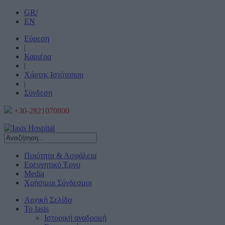
GR/
EN
Εύρεση
|
Καριέρα
|
Χάρτης Ιστότοπου
|
Σύνδεση
+30-2821070800
Ποιότητα & Ασφάλεια
Ερευνητικό Έργο
Media
Χρήσιμοι Σύνδεσμοι
Αρχική Σελίδα
Το Iasis
Ιστορική αναδρομή