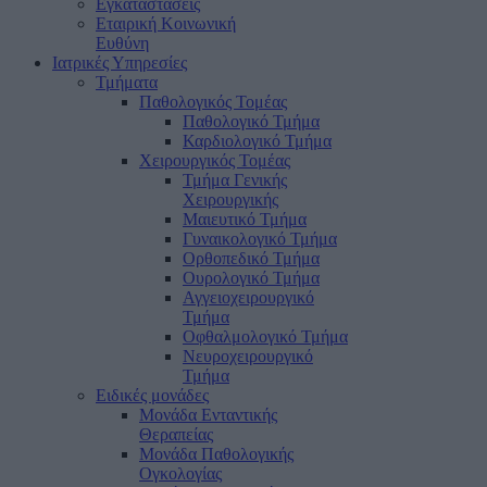
Εγκαταστάσεις
Εταιρική Κοινωνική
Ευθύνη
Ιατρικές Υπηρεσίες
Τμήματα
Παθολογικός Τομέας
Παθολογικό Τμήμα
Καρδιολογικό Τμήμα
Χειρουργικός Τομέας
Τμήμα Γενικής
Χειρουργικής
Μαιευτικό Τμήμα
Γυναικολογικό Τμήμα
Ορθοπεδικό Τμήμα
Ουρολογικό Τμήμα
Αγγειοχειρουργικό
Τμήμα
Οφθαλμολογικό Τμήμα
Νευροχειρουργικό
Τμήμα
Ειδικές μονάδες
Μονάδα Ενταντικής
Θεραπείας
Μονάδα Παθολογικής
Ογκολογίας