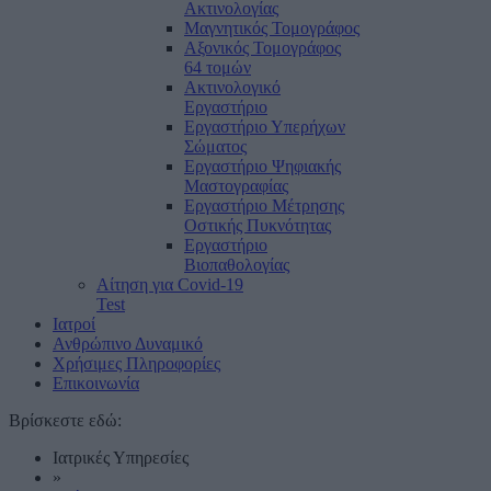
Ακτινολογίας
Μαγνητικός Τομογράφος
Αξονικός Τομογράφος
64 τομών
Ακτινολογικό
Εργαστήριο
Εργαστήριο Υπερήχων
Σώματος
Εργαστήριο Ψηφιακής
Μαστογραφίας
Εργαστήριο Μέτρησης
Οστικής Πυκνότητας
Εργαστήριο
Βιοπαθολογίας
Αίτηση για Covid-19
Test
Ιατροί
Ανθρώπινο Δυναμικό
Χρήσιμες Πληροφορίες
Επικοινωνία
Βρίσκεστε εδώ:
Ιατρικές Υπηρεσίες
»