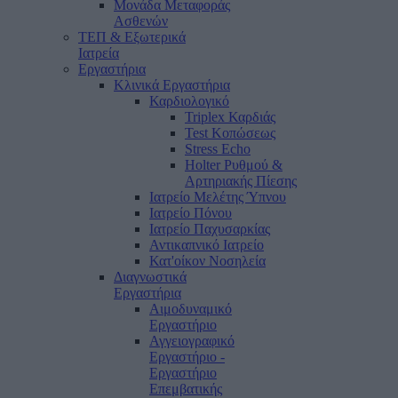
Μονάδα Μεταφοράς
Ασθενών
ΤΕΠ & Εξωτερικά
Ιατρεία
Εργαστήρια
Κλινικά Εργαστήρια
Καρδιολογικό
Triplex Καρδιάς
Test Κοπώσεως
Stress Echo
Holter Ρυθμού &
Αρτηριακής Πίεσης
Ιατρείο Μελέτης Ύπνου
Ιατρείο Πόνου
Ιατρείο Παχυσαρκίας
Αντικαπνικό Ιατρείο
Κατ'οίκον Νοσηλεία
Διαγνωστικά
Εργαστήρια
Αιμοδυναμικό
Εργαστήριο
Αγγειογραφικό
Εργαστήριο -
Εργαστήριο
Επεμβατικής