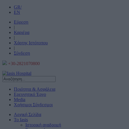
GR/
EN
Εύρεση
|
Καριέρα
|
Χάρτης Ιστότοπου
|
Σύνδεση
+30-2821070800
Ποιότητα & Ασφάλεια
Ερευνητικό Έργο
Media
Χρήσιμοι Σύνδεσμοι
Αρχική Σελίδα
Το Iasis
Ιστορική αναδρομή