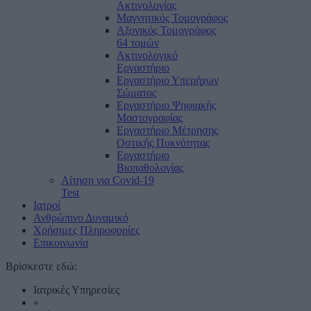
Ακτινολογίας
Μαγνητικός Τομογράφος
Αξονικός Τομογράφος
64 τομών
Ακτινολογικό
Εργαστήριο
Εργαστήριο Υπερήχων
Σώματος
Εργαστήριο Ψηφιακής
Μαστογραφίας
Εργαστήριο Μέτρησης
Οστικής Πυκνότητας
Εργαστήριο
Βιοπαθολογίας
Αίτηση για Covid-19
Test
Ιατροί
Ανθρώπινο Δυναμικό
Χρήσιμες Πληροφορίες
Επικοινωνία
Βρίσκεστε εδώ:
Ιατρικές Υπηρεσίες
»