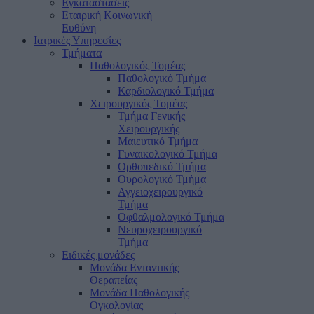
Εγκαταστάσεις
Εταιρική Κοινωνική
Ευθύνη
Ιατρικές Υπηρεσίες
Τμήματα
Παθολογικός Τομέας
Παθολογικό Τμήμα
Καρδιολογικό Τμήμα
Χειρουργικός Τομέας
Τμήμα Γενικής
Χειρουργικής
Μαιευτικό Τμήμα
Γυναικολογικό Τμήμα
Ορθοπεδικό Τμήμα
Ουρολογικό Τμήμα
Αγγειοχειρουργικό
Τμήμα
Οφθαλμολογικό Τμήμα
Νευροχειρουργικό
Τμήμα
Ειδικές μονάδες
Μονάδα Ενταντικής
Θεραπείας
Μονάδα Παθολογικής
Ογκολογίας