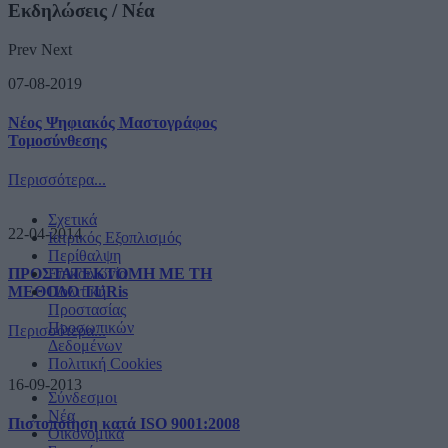
Εκδηλώσεις / Νέα
Prev
Next
07-08-2019
Νέος Ψηφιακός Μαστογράφος
Τομοσύνθεσης
Περισσότερα...
Σχετικά
22-04-2014
Ιατρικός Εξοπλισμός
Περίθαλψη
ΠΡΟΣΤΑΤΕΚΤΟΜΗ ΜΕ ΤΗ
Επικοινωνία
ΜΕΘΟΔΟ TURis
Πολιτική
Προστασίας
Προσωπικών
Περισσότερα...
Δεδομένων
Πολιτική Cookies
16-09-2013
Σύνδεσμοι
Νέα
Πιστοποίηση κατά ISO 9001:2008
Οικονομικά