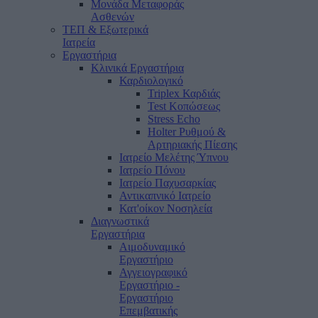
Μονάδα Μεταφοράς
Ασθενών
ΤΕΠ & Εξωτερικά
Ιατρεία
Εργαστήρια
Κλινικά Εργαστήρια
Καρδιολογικό
Triplex Καρδιάς
Test Κοπώσεως
Stress Echo
Holter Ρυθμού &
Αρτηριακής Πίεσης
Ιατρείο Μελέτης Ύπνου
Ιατρείο Πόνου
Ιατρείο Παχυσαρκίας
Αντικαπνικό Ιατρείο
Κατ'οίκον Νοσηλεία
Διαγνωστικά
Εργαστήρια
Αιμοδυναμικό
Εργαστήριο
Αγγειογραφικό
Εργαστήριο -
Εργαστήριο
Επεμβατικής