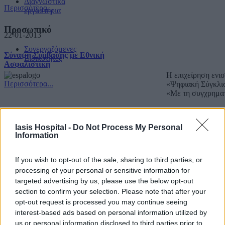
Διαγνωστικά
Περισσότερα...
εργαστήρια
Προσωπικό
22-01-2013
Συνεργαζόμενες
Σύναψη Σύμβασης με Εθνική
Ειδικότητες
Ασφαλιστική
Η επιχείρηση ενι
Περισσότερα...
«Ψηφιακή Σύγκλι
«Με τη συγχρημα
Copyright IASIS. Powered by
IMMKO
.
Iasis Hospital -
Do Not Process My Personal
Information
If you wish to opt-out of the sale, sharing to third parties, or
processing of your personal or sensitive information for
targeted advertising by us, please use the below opt-out
section to confirm your selection. Please note that after your
opt-out request is processed you may continue seeing
interest-based ads based on personal information utilized by
us or personal information disclosed to third parties prior to