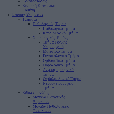
Εγκαταστάσεις
Εταιρική Κοινωνική
Ευθύνη
Ιατρικές Υπηρεσίες
Τμήματα
Παθολογικός Τομέας
Παθολογικό Τμήμα
Καρδιολογικό Τμήμα
Χειρουργικός Τομέας
Τμήμα Γενικής
Χειρουργικής
Μαιευτικό Τμήμα
Γυναικολογικό Τμήμα
Ορθοπεδικό Τμήμα
Ουρολογικό Τμήμα
Αγγειοχειρουργικό
Τμήμα
Οφθαλμολογικό Τμήμα
Νευροχειρουργικό
Τμήμα
Ειδικές μονάδες
Μονάδα Ενταντικής
Θεραπείας
Μονάδα Παθολογικής
Ογκολογίας