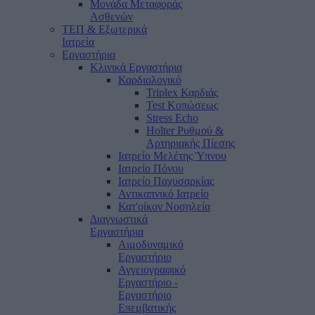
Μονάδα Μεταφοράς
Ασθενών
ΤΕΠ & Εξωτερικά
Ιατρεία
Εργαστήρια
Κλινικά Εργαστήρια
Καρδιολογικό
Triplex Καρδιάς
Test Κοπώσεως
Stress Echo
Holter Ρυθμού &
Αρτηριακής Πίεσης
Ιατρείο Μελέτης Ύπνου
Ιατρείο Πόνου
Ιατρείο Παχυσαρκίας
Αντικαπνικό Ιατρείο
Κατ'οίκον Νοσηλεία
Διαγνωστικά
Εργαστήρια
Αιμοδυναμικό
Εργαστήριο
Αγγειογραφικό
Εργαστήριο -
Εργαστήριο
Επεμβατικής