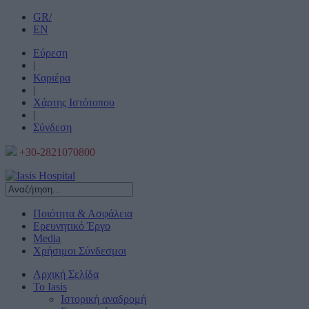
GR/
EN
Εύρεση
|
Καριέρα
|
Χάρτης Ιστότοπου
|
Σύνδεση
+30-2821070800
Ποιότητα & Ασφάλεια
Ερευνητικό Έργο
Media
Χρήσιμοι Σύνδεσμοι
Αρχική Σελίδα
Το Iasis
Ιστορική αναδρομή