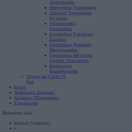
Ακτινολογίας
Μαγνητικός Τομογράφος
Αξονικός Τομογράφος
64 τομών
Ακτινολογικό
Εργαστήριο
Εργαστήριο Υπερήχων
Σώματος
Εργαστήριο Ψηφιακής
Μαστογραφίας
Εργαστήριο Μέτρησης
Οστικής Πυκνότητας
Εργαστήριο
Βιοπαθολογίας
Αίτηση για Covid-19
Test
Ιατροί
Ανθρώπινο Δυναμικό
Χρήσιμες Πληροφορίες
Επικοινωνία
Βρίσκεστε εδώ:
Ιατρικές Υπηρεσίες
»