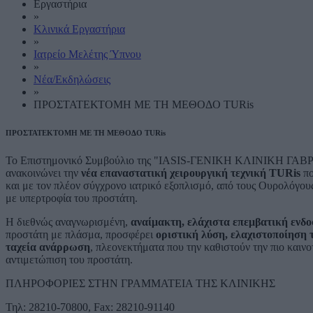
Εργαστήρια
»
Κλινικά Εργαστήρια
»
Ιατρείο Μελέτης Ύπνου
»
Νέα/Εκδηλώσεις
»
ΠΡΟΣΤΑΤΕΚΤΟΜΗ ΜΕ ΤΗ ΜΕΘΟΔΟ TURis
ΠΡΟΣΤΑΤΕΚΤΟΜΗ ΜΕ ΤΗ ΜΕΘΟΔΟ TURis
Το Επιστημονικό Συμβούλιο της "IASIS-ΓΕΝΙΚΗ ΚΛΙΝΙΚΗ ΓΑΒΡΙΛ
ανακοινώνει την
νέα επαναστατική χειρουργική τεχνική TURis
πο
και με τον πλέον σύγχρονο ιατρικό εξοπλισμό, από τους Ουρολόγου
με υπερτροφία του προστάτη.
Η διεθνώς αναγνωρισμένη,
αναίμακτη, ελάχιστα επεμβατική ενδ
προστάτη με πλάσμα, προσφέρει
οριστική λύση, ελαχιστοποίηση 
ταχεία ανάρρωση
, πλεονεκτήματα που την καθιστούν την πιο καιν
αντιμετώπιση του προστάτη.
ΠΛΗΡΟΦΟΡΙΕΣ ΣΤΗΝ ΓΡΑΜΜΑΤΕΙΑ ΤΗΣ ΚΛΙΝΙΚΗΣ
Τηλ: 28210-70800, Fax: 28210-91140