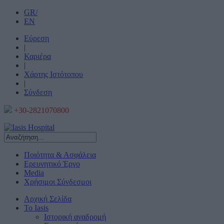
GR/
EN
Εύρεση
|
Καριέρα
|
Χάρτης Ιστότοπου
|
Σύνδεση
+30-2821070800
Ποιότητα & Ασφάλεια
Ερευνητικό Έργο
Media
Χρήσιμοι Σύνδεσμοι
Αρχική Σελίδα
Το Iasis
Ιστορική αναδρομή