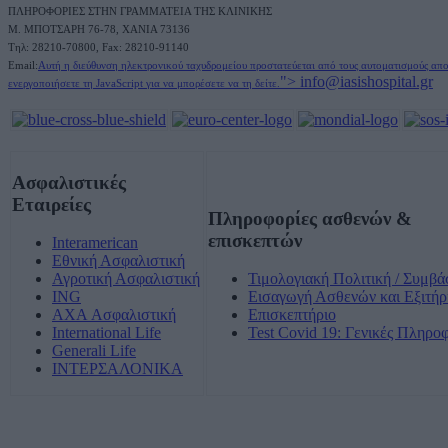
ΠΛΗΡΟΦΟΡΙΕΣ ΣΤΗΝ ΓΡΑΜΜΑΤΕΙΑ ΤΗΣ ΚΛΙΝΙΚΗΣ
M. ΜΠΟΤΣΑΡΗ 76-78, ΧΑΝΙΑ 73136
Τηλ: 28210-70800, Fax: 28210-91140
Email:
Αυτή η διεύθυνση ηλεκτρονικού ταχυδρομείου προστατεύεται από τους αυτοματισμούς απ
">
info@iasishospital.gr
ενεργοποιήσετε τη JavaScript για να μπορέσετε να τη δείτε.
Ασφαλιστικές
Εταιρείες
Πληροφορίες ασθενών &
επισκεπτών
Interamerican
Εθνική Ασφαλιστική
Αγροτική Ασφαλιστική
Τιμολογιακή Πολιτική / Συμβά
ING
Εισαγωγή Ασθενών και Εξιτήρ
AXA Ασφαλιστική
Επισκεπτήριο
International Life
Test Covid 19: Γενικές Πληρο
Generali Life
ΙΝΤΕΡΣΑΛΟΝΙΚΑ