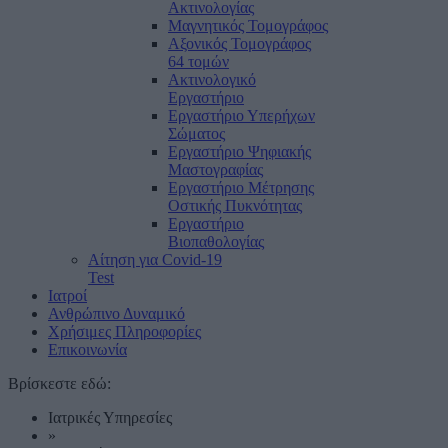
Ακτινολογίας
Μαγνητικός Τομογράφος
Αξονικός Τομογράφος
64 τομών
Ακτινολογικό
Εργαστήριο
Εργαστήριο Υπερήχων
Σώματος
Εργαστήριο Ψηφιακής
Μαστογραφίας
Εργαστήριο Μέτρησης
Οστικής Πυκνότητας
Εργαστήριο
Βιοπαθολογίας
Αίτηση για Covid-19
Test
Ιατροί
Ανθρώπινο Δυναμικό
Χρήσιμες Πληροφορίες
Επικοινωνία
Βρίσκεστε εδώ:
Ιατρικές Υπηρεσίες
»