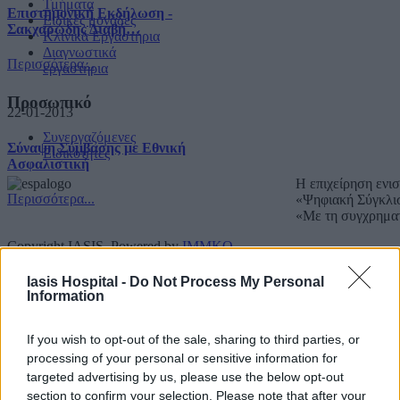
Τμήματα
Επιστημονική Εκδήλωση -
Ειδικές μονάδες
Σακχαρώδης Διαβή…
Κλινικά Εργαστήρια
Διαγνωστικά
Περισσότερα...
εργαστήρια
Προσωπικό
22-01-2013
Συνεργαζόμενες
Σύναψη Σύμβασης με Εθνική
Ειδικότητες
Ασφαλιστική
Η επιχείρηση ενι
Περισσότερα...
«Ψηφιακή Σύγκλι
«Με τη συγχρημα
Copyright IASIS. Powered by
IMMKO
.
Iasis Hospital -
Do Not Process My Personal
Information
If you wish to opt-out of the sale, sharing to third parties, or
processing of your personal or sensitive information for
targeted advertising by us, please use the below opt-out
section to confirm your selection. Please note that after your