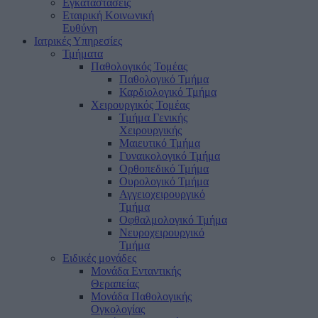
Εγκαταστάσεις
Εταιρική Κοινωνική
Ευθύνη
Ιατρικές Υπηρεσίες
Τμήματα
Παθολογικός Τομέας
Παθολογικό Τμήμα
Καρδιολογικό Τμήμα
Χειρουργικός Τομέας
Τμήμα Γενικής
Χειρουργικής
Μαιευτικό Τμήμα
Γυναικολογικό Τμήμα
Ορθοπεδικό Τμήμα
Ουρολογικό Τμήμα
Αγγειοχειρουργικό
Τμήμα
Οφθαλμολογικό Τμήμα
Νευροχειρουργικό
Τμήμα
Ειδικές μονάδες
Μονάδα Ενταντικής
Θεραπείας
Μονάδα Παθολογικής
Ογκολογίας