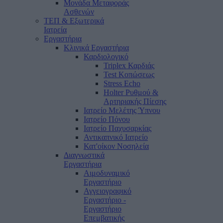
Μονάδα Μεταφοράς
Ασθενών
ΤΕΠ & Εξωτερικά
Ιατρεία
Εργαστήρια
Κλινικά Εργαστήρια
Καρδιολογικό
Triplex Καρδιάς
Test Κοπώσεως
Stress Echo
Holter Ρυθμού &
Αρτηριακής Πίεσης
Ιατρείο Μελέτης Ύπνου
Ιατρείο Πόνου
Ιατρείο Παχυσαρκίας
Αντικαπνικό Ιατρείο
Κατ'οίκον Νοσηλεία
Διαγνωστικά
Εργαστήρια
Αιμοδυναμικό
Εργαστήριο
Αγγειογραφικό
Εργαστήριο -
Εργαστήριο
Επεμβατικής