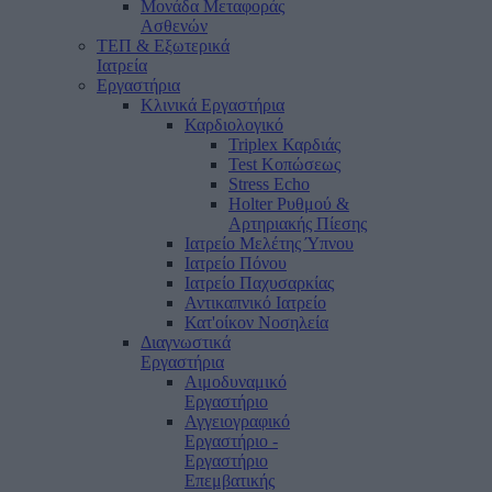
Μονάδα Μεταφοράς
Ασθενών
ΤΕΠ & Εξωτερικά
Ιατρεία
Εργαστήρια
Κλινικά Εργαστήρια
Καρδιολογικό
Triplex Καρδιάς
Test Κοπώσεως
Stress Echo
Holter Ρυθμού &
Αρτηριακής Πίεσης
Ιατρείο Μελέτης Ύπνου
Ιατρείο Πόνου
Ιατρείο Παχυσαρκίας
Αντικαπνικό Ιατρείο
Κατ'οίκον Νοσηλεία
Διαγνωστικά
Εργαστήρια
Αιμοδυναμικό
Εργαστήριο
Αγγειογραφικό
Εργαστήριο -
Εργαστήριο
Επεμβατικής