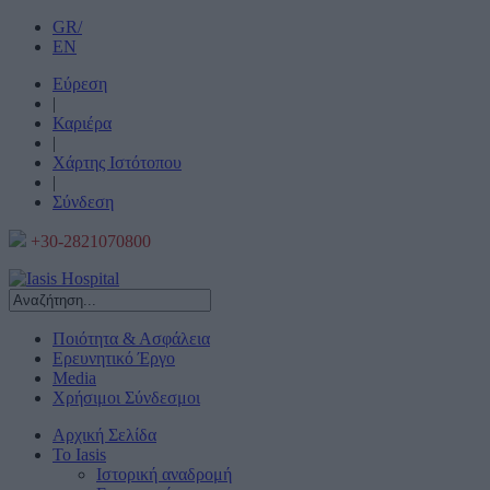
GR/
EN
Εύρεση
|
Καριέρα
|
Χάρτης Ιστότοπου
|
Σύνδεση
+30-2821070800
Ποιότητα & Ασφάλεια
Ερευνητικό Έργο
Media
Χρήσιμοι Σύνδεσμοι
Αρχική Σελίδα
Το Iasis
Ιστορική αναδρομή