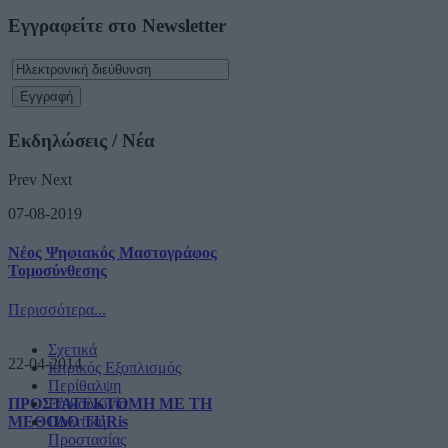
Εγγραφείτε στο Newsletter
Εκδηλώσεις / Νέα
Prev
Next
07-08-2019
Νέος Ψηφιακός Μαστογράφος
Τομοσύνθεσης
Περισσότερα...
Σχετικά
22-04-2014
Ιατρικός Εξοπλισμός
Περίθαλψη
ΠΡΟΣΤΑΤΕΚΤΟΜΗ ΜΕ ΤΗ
Επικοινωνία
ΜΕΘΟΔΟ TURis
Πολιτική
Προστασίας