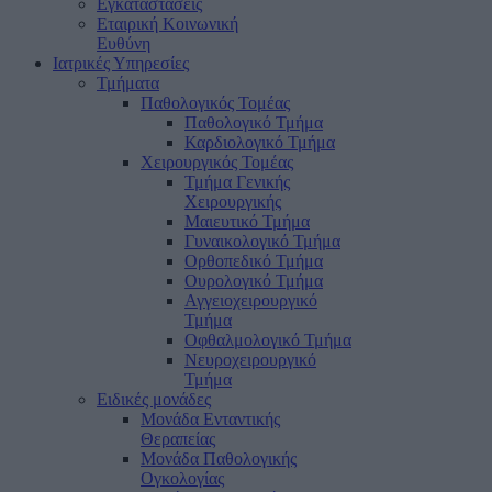
Εγκαταστάσεις
Εταιρική Κοινωνική
Ευθύνη
Ιατρικές Υπηρεσίες
Τμήματα
Παθολογικός Τομέας
Παθολογικό Τμήμα
Καρδιολογικό Τμήμα
Χειρουργικός Τομέας
Τμήμα Γενικής
Χειρουργικής
Μαιευτικό Τμήμα
Γυναικολογικό Τμήμα
Ορθοπεδικό Τμήμα
Ουρολογικό Τμήμα
Αγγειοχειρουργικό
Τμήμα
Οφθαλμολογικό Τμήμα
Νευροχειρουργικό
Τμήμα
Ειδικές μονάδες
Μονάδα Ενταντικής
Θεραπείας
Μονάδα Παθολογικής
Ογκολογίας