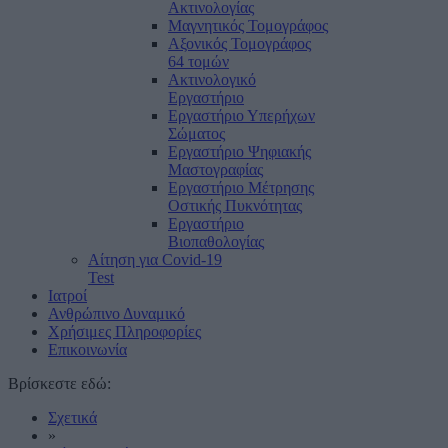
Ακτινολογίας
Μαγνητικός Τομογράφος
Αξονικός Τομογράφος
64 τομών
Ακτινολογικό
Εργαστήριο
Εργαστήριο Υπερήχων
Σώματος
Εργαστήριο Ψηφιακής
Μαστογραφίας
Εργαστήριο Μέτρησης
Οστικής Πυκνότητας
Εργαστήριο
Βιοπαθολογίας
Αίτηση για Covid-19
Test
Ιατροί
Ανθρώπινο Δυναμικό
Χρήσιμες Πληροφορίες
Επικοινωνία
Βρίσκεστε εδώ:
Σχετικά
»