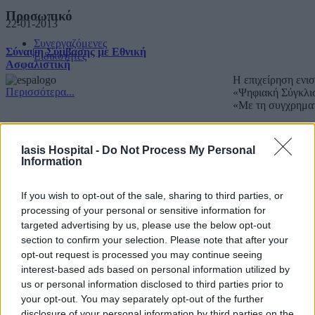
Προσωπικό
22-01-2013
Συνεργαζόμενες
Σύναψη Σύμβασης με Εθνική
Ειδικότητες
Ασφαλιστική
Η επιχείρηση ενι
Περισσότερα...
«Ψηφιακή Σύγκλι
«Με τη συγχρημα
Copyright IASIS. Powered by
IMMKO
.
Iasis Hospital -
Do Not Process My Personal
Information
If you wish to opt-out of the sale, sharing to third parties, or
processing of your personal or sensitive information for
targeted advertising by us, please use the below opt-out
section to confirm your selection. Please note that after your
opt-out request is processed you may continue seeing
interest-based ads based on personal information utilized by
us or personal information disclosed to third parties prior to
your opt-out. You may separately opt-out of the further
disclosure of your personal information by third parties on the