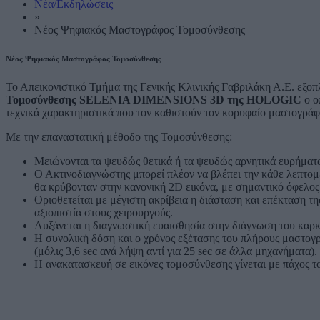
Νέα/Εκδηλώσεις
»
Νέος Ψηφιακός Μαστογράφος Τομοσύνθεσης
Νέος Ψηφιακός Μαστογράφος Τομοσύνθεσης
Το Απεικονιστικό Τμήμα της Γενικής Κλινικής Γαβριλάκη Α.Ε. εξοπ
Τομοσύνθεσης SELENIA DIMENSIONS 3D της HOLOGIC
ο ο
τεχνικά χαρακτηριστικά που τον καθιστούν τον κορυφαίο μαστογρά
Με την επαναστατική μέθοδο της Τομοσύνθεσης:
Μειώνονται τα ψευδώς θετικά ή τα ψευδώς αρνητικά ευρήματ
Ο Ακτινοδιαγνώστης μπορεί πλέον να βλέπει την κάθε λεπτομ
θα κρύβονταν στην κανονική 2D εικόνα, με σημαντικό όφελος
Οριοθετείται με μέγιστη ακρίβεια η διάσταση και επέκταση τ
αξιοπιστία στους χειρουργούς.
Αυξάνεται η διαγνωστική ευαισθησία στην διάγνωση του καρκ
Η συνολική δόση και ο χρόνος εξέτασης του πλήρους μαστογ
(μόλις 3,6 sec ανά λήψη αντί για 25 sec σε άλλα μηχανήματα).
Η ανακατασκευή σε εικόνες τομοσύνθεσης γίνεται με πάχος