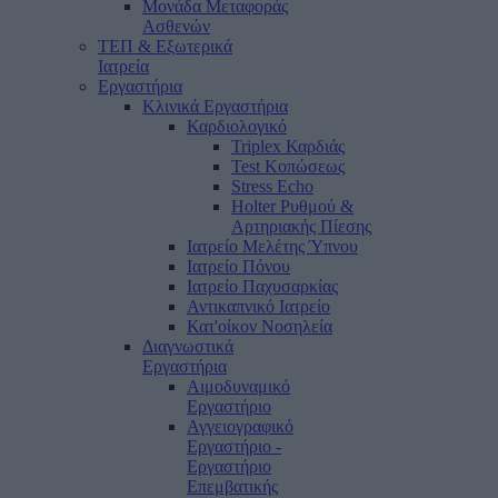
Μονάδα Μεταφοράς
Ασθενών
ΤΕΠ & Εξωτερικά
Ιατρεία
Εργαστήρια
Κλινικά Εργαστήρια
Καρδιολογικό
Triplex Καρδιάς
Test Κοπώσεως
Stress Echo
Holter Ρυθμού &
Αρτηριακής Πίεσης
Ιατρείο Μελέτης Ύπνου
Ιατρείο Πόνου
Ιατρείο Παχυσαρκίας
Αντικαπνικό Ιατρείο
Κατ'οίκον Νοσηλεία
Διαγνωστικά
Εργαστήρια
Αιμοδυναμικό
Εργαστήριο
Αγγειογραφικό
Εργαστήριο -
Εργαστήριο
Επεμβατικής