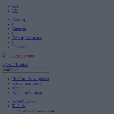
GR/
EN
Εύρεση
|
Καριέρα
|
Χάρτης Ιστότοπου
|
Σύνδεση
+30-2821070800
Ποιότητα & Ασφάλεια
Ερευνητικό Έργο
Media
Χρήσιμοι Σύνδεσμοι
Αρχική Σελίδα
Το Iasis
Ιστορική αναδρομή