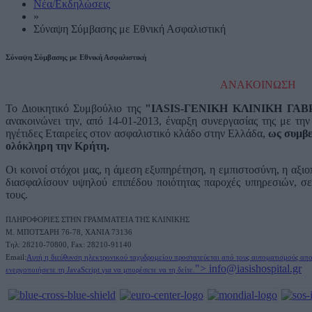
Νέα/Εκδηλώσεις
»
Σύναψη Σύμβασης με Εθνική Ασφαλιστική
Σύναψη Σύμβασης με Εθνική Ασφαλιστική
ΑΝΑΚΟΙΝΩΣΗ
Το Διοικητικό Συμβούλιο της
"IASIS-ΓΕΝΙΚΗ ΚΛΙΝΙΚΗ ΓΑΒ
ανακοινώνει την, από 14-01-2013, έναρξη συνεργασίας της με τη
ηγέτιδες Εταιρείες στον ασφαλιστικό κλάδο στην Ελλάδα,
ως συμβε
ολόκληρη την Κρήτη.
Οι κοινοί στόχοι μας, η άμεση εξυπηρέτηση, η εμπιστοσύνη, η αξιο
διασφαλίσουν υψηλού επιπέδου ποιότητας παροχές υπηρεσιών, σε
τους.
ΠΛΗΡΟΦΟΡΙΕΣ ΣΤΗΝ ΓΡΑΜΜΑΤΕΙΑ ΤΗΣ ΚΛΙΝΙΚΗΣ
M. ΜΠΟΤΣΑΡΗ 76-78, ΧΑΝΙΑ 73136
Τηλ: 28210-70800, Fax: 28210-91140
Email:
Αυτή η διεύθυνση ηλεκτρονικού ταχυδρομείου προστατεύεται από τους αυτοματισμούς απ
">
info@iasishospital.gr
ενεργοποιήσετε τη JavaScript για να μπορέσετε να τη δείτε.