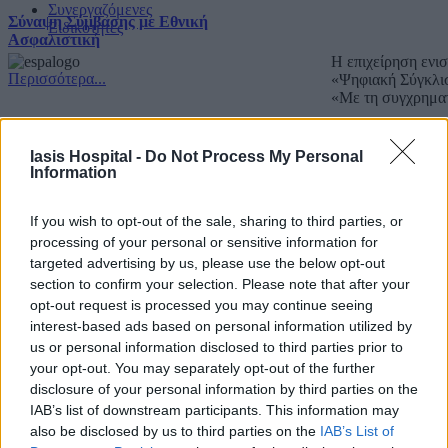
Συνεργαζόμενες
Σύναψη Σύμβασης με Εθνική
Ειδικότητες
Ασφαλιστική
Η επιχείρηση ενι
Περισσότερα...
«Ψηφιακή Σύγκλι
«Με τη συγχρημα
Copyright IASIS. Powered by
IMMKO
.
Iasis Hospital -
Do Not Process My Personal
Information
If you wish to opt-out of the sale, sharing to third parties, or
processing of your personal or sensitive information for
targeted advertising by us, please use the below opt-out
section to confirm your selection. Please note that after your
opt-out request is processed you may continue seeing
interest-based ads based on personal information utilized by
us or personal information disclosed to third parties prior to
your opt-out. You may separately opt-out of the further
disclosure of your personal information by third parties on the
IAB’s list of downstream participants. This information may
also be disclosed by us to third parties on the
IAB’s List of