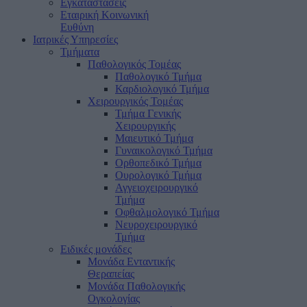
Εγκαταστάσεις
Εταιρική Κοινωνική
Ευθύνη
Ιατρικές Υπηρεσίες
Τμήματα
Παθολογικός Τομέας
Παθολογικό Τμήμα
Καρδιολογικό Τμήμα
Χειρουργικός Τομέας
Τμήμα Γενικής
Χειρουργικής
Μαιευτικό Τμήμα
Γυναικολογικό Τμήμα
Ορθοπεδικό Τμήμα
Ουρολογικό Τμήμα
Αγγειοχειρουργικό
Τμήμα
Οφθαλμολογικό Τμήμα
Νευροχειρουργικό
Τμήμα
Ειδικές μονάδες
Μονάδα Ενταντικής
Θεραπείας
Μονάδα Παθολογικής
Ογκολογίας