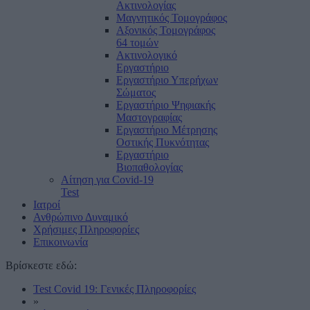
Ακτινολογίας
Μαγνητικός Τομογράφος
Αξονικός Τομογράφος
64 τομών
Ακτινολογικό
Εργαστήριο
Εργαστήριο Υπερήχων
Σώματος
Εργαστήριο Ψηφιακής
Μαστογραφίας
Εργαστήριο Μέτρησης
Οστικής Πυκνότητας
Εργαστήριο
Βιοπαθολογίας
Αίτηση για Covid-19
Test
Ιατροί
Ανθρώπινο Δυναμικό
Χρήσιμες Πληροφορίες
Επικοινωνία
Βρίσκεστε εδώ:
Test Covid 19: Γενικές Πληροφορίες
»