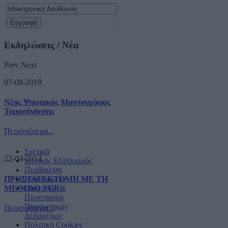
Εκδηλώσεις / Νέα
Prev
Next
07-08-2019
Νέος Ψηφιακός Μαστογράφος
Τομοσύνθεσης
Περισσότερα...
Σχετικά
22-04-2014
Ιατρικός Εξοπλισμός
Περίθαλψη
ΠΡΟΣΤΑΤΕΚΤΟΜΗ ΜΕ ΤΗ
Επικοινωνία
ΜΕΘΟΔΟ TURis
Πολιτική
Προστασίας
Προσωπικών
Περισσότερα...
Δεδομένων
Πολιτική Cookies