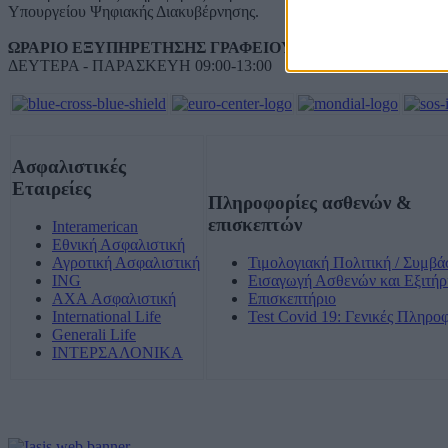
Υπουργείου Ψηφιακής Διακυβέρνησης.
ΩΡΑΡΙΟ ΕΞΥΠΗΡΕΤΗΣΗΣ ΓΡΑΦΕΙΟΥ ΔΗΛΩΣΕΩΝ ΓΕΝΝ
ΔΕΥΤΕΡΑ - ΠΑΡΑΣΚΕΥΗ 09:00-13:00
Ασφαλιστικές
Εταιρείες
Πληροφορίες ασθενών &
επισκεπτών
Interamerican
Εθνική Ασφαλιστική
Αγροτική Ασφαλιστική
Τιμολογιακή Πολιτική / Συμβά
ING
Εισαγωγή Ασθενών και Εξιτήρ
AXA Ασφαλιστική
Επισκεπτήριο
International Life
Test Covid 19: Γενικές Πληρο
Generali Life
ΙΝΤΕΡΣΑΛΟΝΙΚΑ