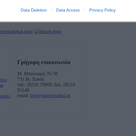
Data Deletion
Data Access
Privacy Policy
ΗΣΗΣ
Γρήγορη επικοινωνία
Μ. Μπότσαρη 76-78
73136, Χανιά
σεις
τηλ: 28210 70800, fax: 28210
ια
91140
email:
info@iasishospital.gr
φορίες