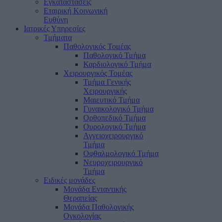
Εγκαταστάσεις
Εταιρική Κοινωνική
Ευθύνη
Ιατρικές Υπηρεσίες
Τμήματα
Παθολογικός Τομέας
Παθολογικό Τμήμα
Καρδιολογικό Τμήμα
Χειρουργικός Τομέας
Τμήμα Γενικής
Χειρουργικής
Μαιευτικό Τμήμα
Γυναικολογικό Τμήμα
Ορθοπεδικό Τμήμα
Ουρολογικό Τμήμα
Αγγειοχειρουργικό
Τμήμα
Οφθαλμολογικό Τμήμα
Νευροχειρουργικό
Τμήμα
Ειδικές μονάδες
Μονάδα Ενταντικής
Θεραπείας
Μονάδα Παθολογικής
Ογκολογίας