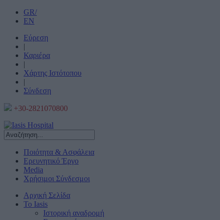
GR/
EN
Εύρεση
|
Καριέρα
|
Χάρτης Ιστότοπου
|
Σύνδεση
+30-2821070800
Ποιότητα & Ασφάλεια
Ερευνητικό Έργο
Media
Χρήσιμοι Σύνδεσμοι
Αρχική Σελίδα
Το Iasis
Ιστορική αναδρομή