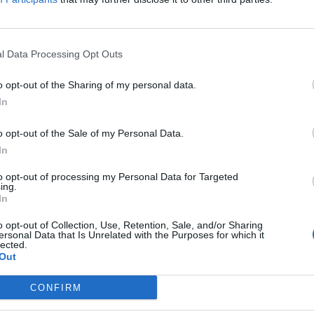
l Data Processing Opt Outs
o opt-out of the Sharing of my personal data.
ώσεων Γέννησης της Κλινικής από
In
ερολογιακών ημερών . Η Δήλωση Γέννησης
δότηση με γνήσιο υπογραφής από τον άλλο.
o opt-out of the Sale of my Personal Data.
στεί στο ταμείο της μητέρας ή του πατέρα
αμείο ασφάλισης του νεογνού, η μητέρα θα
In
δόματος γέννησης. Η εξουσιοδότηση μπορεί
ι έμμεσα ασφαλισμένη στο σύζυγο, θα πρέπει
to opt-out of processing my Personal Data for Targeted
ραίωση του επιδόματος γέννησης από τον
ing.
ς πραγματοποιείται αποκλειστικά από
In
o opt-out of Collection, Use, Retention, Sale, and/or Sharing
ersonal Data that Is Unrelated with the Purposes for which it
lected.
σης εντός δέκα (10) ημερών από
Out
ς που ανήκετε βάσει του
44/1976).
CONFIRM
την Ψηφιακή Δήλωση Γέννησης
του