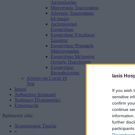
Ακτινολογίας
Μαγνητικός Τομογράφος
Αξονικός Τομογράφος
64 τομών
Ακτινολογικό
Εργαστήριο
Εργαστήριο Υπερήχων
Σώματος
Εργαστήριο Ψηφιακής
Μαστογραφίας
Εργαστήριο Μέτρησης
Οστικής Πυκνότητας
Εργαστήριο
Βιοπαθολογίας
Iasis Hosp
Αίτηση για Covid-19
Test
Ιατροί
If you wish 
Ανθρώπινο Δυναμικό
sensitive in
Χρήσιμες Πληροφορίες
confirm you
Επικοινωνία
continue se
Βρίσκεστε εδώ:
information 
further disc
Χειρουργικός Τομέας
participants
»
Downstream 