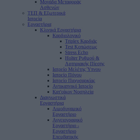
Μονάδα Μεταφοράς
Ασθενών
ΤΕΠ & Εξωτερικά
Ιατρεία
Εργαστήρια
Κλινικά Εργαστήρια
Καρδιολογικό
Triplex Καρδιάς
Test Κοπώσεως
Stress Echo
Holter Ρυθμού &
Αρτηριακής Πίεσης
Ιατρείο Μελέτης Ύπνου
Ιατρείο Πόνου
Ιατρείο Παχυσαρκίας
Αντικαπνικό Ιατρείο
Κατ'οίκον Νοσηλεία
Διαγνωστικά
Εργαστήρια
Αιμοδυναμικό
Εργαστήριο
Αγγειογραφικό
Εργαστήριο -
Εργαστήριο
Επεμβατικής