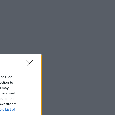
sonal or
ection to
ou may
 personal
out of the
 downstream
B’s List of