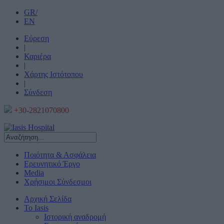
GR/
EN
Εύρεση
|
Καριέρα
|
Χάρτης Ιστότοπου
|
Σύνδεση
+30-2821070800
Ποιότητα & Ασφάλεια
Ερευνητικό Έργο
Media
Χρήσιμοι Σύνδεσμοι
Αρχική Σελίδα
Το Iasis
Ιστορική αναδρομή