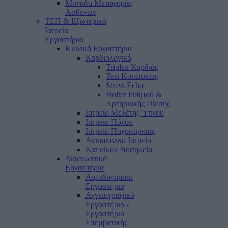
Μονάδα Μεταφοράς
Ασθενών
ΤΕΠ & Εξωτερικά
Ιατρεία
Εργαστήρια
Κλινικά Εργαστήρια
Καρδιολογικό
Triplex Καρδιάς
Test Κοπώσεως
Stress Echo
Holter Ρυθμού &
Αρτηριακής Πίεσης
Ιατρείο Μελέτης Ύπνου
Ιατρείο Πόνου
Ιατρείο Παχυσαρκίας
Αντικαπνικό Ιατρείο
Κατ'οίκον Νοσηλεία
Διαγνωστικά
Εργαστήρια
Αιμοδυναμικό
Εργαστήριο
Αγγειογραφικό
Εργαστήριο -
Εργαστήριο
Επεμβατικής