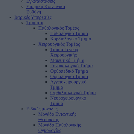
Εγκαταστάσεις
Εταιρική Κοινωνική
Ευθύνη
Ιατρικές Υπηρεσίες
Τμήματα
Παθολογικός Τομέας
Παθολογικό Τμήμα
Καρδιολογικό Τμήμα
Χειρουργικός Τομέας
Τμήμα Γενικής
Χειρουργικής
Μαιευτικό Τμήμα
Γυναικολογικό Τμήμα
Ορθοπεδικό Τμήμα
Ουρολογικό Τμήμα
Αγγειοχειρουργικό
Τμήμα
Οφθαλμολογικό Τμήμα
Νευροχειρουργικό
Τμήμα
Ειδικές μονάδες
Μονάδα Ενταντικής
Θεραπείας
Μονάδα Παθολογικής
Ογκολογίας