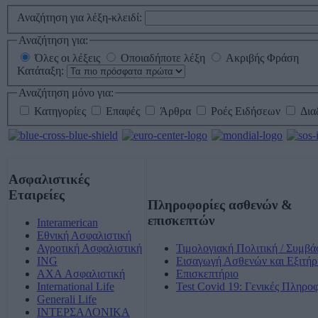
Αναζήτηση για λέξη-κλειδί:
Αναζήτηση για:
Όλες οι λέξεις
Οποιαδήποτε λέξη
Ακριβής Φράση
Κατάταξη:
Αναζήτηση μόνο για:
Κατηγορίες
Επαφές
Άρθρα
Ροές Ειδήσεων
Δια
Ασφαλιστικές
Εταιρείες
Πληροφορίες ασθενών &
επισκεπτών
Interamerican
Εθνική Ασφαλιστική
Αγροτική Ασφαλιστική
Τιμολογιακή Πολιτική / Συμβά
ING
Εισαγωγή Ασθενών και Εξιτήρ
AXA Ασφαλιστική
Επισκεπτήριο
International Life
Test Covid 19: Γενικές Πληρο
Generali Life
ΙΝΤΕΡΣΑΛΟΝΙΚΑ