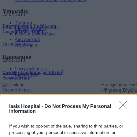
Υπηρεσίες
22-04-2013
Τμήματα
Επιστημονική Εκδήλωση -
Ειδικές μονάδες
Σακχαρώδης Διαβή…
Κλινικά Εργαστήρια
Διαγνωστικά
Περισσότερα...
εργαστήρια
Προσωπικό
22-01-2013
Συνεργαζόμενες
Σύναψη Σύμβασης με Εθνική
Ειδικότητες
Ασφαλιστική
Η επιχείρηση ενι
Περισσότερα...
«Ψηφιακή Σύγκλι
«Με τη συγχρημα
Copyright IASIS. Powered by
IMMKO
.
Iasis Hospital -
Do Not Process My Personal
Information
If you wish to opt-out of the sale, sharing to third parties, or
processing of your personal or sensitive information for