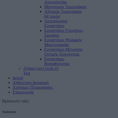
Ακτινολογίας
Μαγνητικός Τομογράφος
Αξονικός Τομογράφος
64 τομών
Ακτινολογικό
Εργαστήριο
Εργαστήριο Υπερήχων
Σώματος
Εργαστήριο Ψηφιακής
Μαστογραφίας
Εργαστήριο Μέτρησης
Οστικής Πυκνότητας
Εργαστήριο
Βιοπαθολογίας
Αίτηση για Covid-19
Test
Ιατροί
Ανθρώπινο Δυναμικό
Χρήσιμες Πληροφορίες
Επικοινωνία
Βρίσκεστε εδώ:
Αναζήτηση