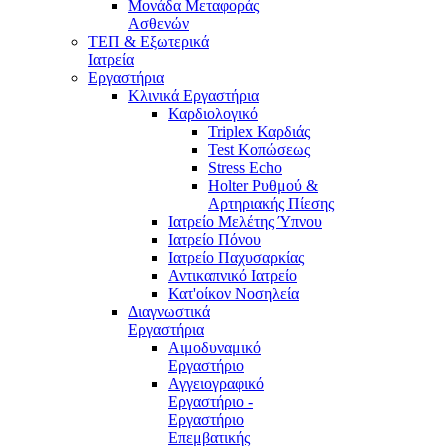
Μονάδα Μεταφοράς
Ασθενών
ΤΕΠ & Εξωτερικά
Ιατρεία
Εργαστήρια
Κλινικά Εργαστήρια
Καρδιολογικό
Triplex Καρδιάς
Test Κοπώσεως
Stress Echo
Holter Ρυθμού &
Αρτηριακής Πίεσης
Ιατρείο Μελέτης Ύπνου
Ιατρείο Πόνου
Ιατρείο Παχυσαρκίας
Αντικαπνικό Ιατρείο
Κατ'οίκον Νοσηλεία
Διαγνωστικά
Εργαστήρια
Αιμοδυναμικό
Εργαστήριο
Αγγειογραφικό
Εργαστήριο -
Εργαστήριο
Επεμβατικής