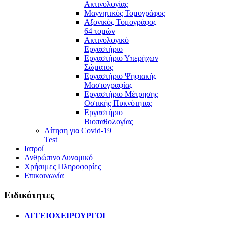
Ακτινολογίας
Μαγνητικός Τομογράφος
Αξονικός Τομογράφος
64 τομών
Ακτινολογικό
Εργαστήριο
Εργαστήριο Υπερήχων
Σώματος
Εργαστήριο Ψηφιακής
Μαστογραφίας
Εργαστήριο Μέτρησης
Οστικής Πυκνότητας
Εργαστήριο
Βιοπαθολογίας
Αίτηση για Covid-19
Test
Ιατροί
Ανθρώπινο Δυναμικό
Χρήσιμες Πληροφορίες
Επικοινωνία
Ειδικότητες
ΑΓΓΕΙΟΧΕΙΡΟΥΡΓΟΙ