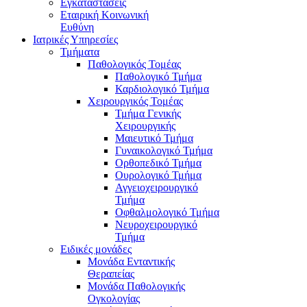
Εγκαταστάσεις
Εταιρική Κοινωνική
Ευθύνη
Ιατρικές Υπηρεσίες
Τμήματα
Παθολογικός Τομέας
Παθολογικό Τμήμα
Καρδιολογικό Τμήμα
Χειρουργικός Τομέας
Τμήμα Γενικής
Χειρουργικής
Μαιευτικό Τμήμα
Γυναικολογικό Τμήμα
Ορθοπεδικό Τμήμα
Ουρολογικό Τμήμα
Αγγειοχειρουργικό
Τμήμα
Οφθαλμολογικό Τμήμα
Νευροχειρουργικό
Τμήμα
Ειδικές μονάδες
Μονάδα Ενταντικής
Θεραπείας
Μονάδα Παθολογικής
Ογκολογίας