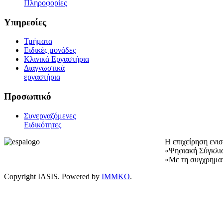
Πληροφορίες
Υπηρεσίες
Τμήματα
Ειδικές μονάδες
Κλινικά Εργαστήρια
Διαγνωστικά
εργαστήρια
Προσωπικό
Συνεργαζόμενες
Ειδικότητες
Η επιχείρηση ενι
«Ψηφιακή Σύγκλι
«Με τη συγχρημα
Copyright IASIS. Powered by
IMMKO
.