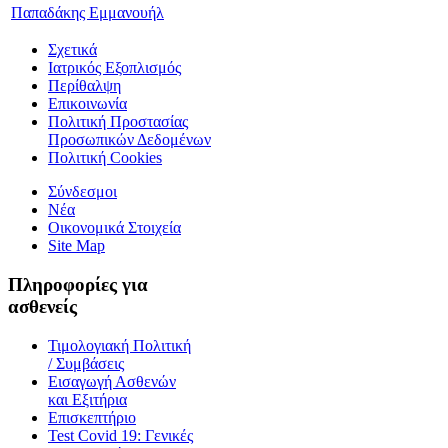
Παπαδάκης Εμμανουήλ
Σχετικά
Ιατρικός Εξοπλισμός
Περίθαλψη
Επικοινωνία
Πολιτική Προστασίας
Προσωπικών Δεδομένων
Πολιτική Cookies
Σύνδεσμοι
Νέα
Οικονομικά Στοιχεία
Site Map
Πληροφορίες για
ασθενείς
Τιμολογιακή Πολιτική
/ Συμβάσεις
Εισαγωγή Ασθενών
και Εξιτήρια
Επισκεπτήριο
Test Covid 19: Γενικές