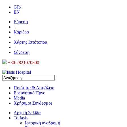
GR/
EN
Εύρεση
|
Καριέρα
|
Χάρτης Ιστότοπου
|
Σύνδεση
+30-2821070800
Ποιότητα & Ασφάλεια
Ερευνητικό Έργο
Media
Χρήσιμοι Σύνδεσμοι
Αρχική Σελίδα
Το Iasis
Ιστορική αναδρομή