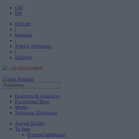
GR/
EN
Εύρεση
|
Καριέρα
|
Χάρτης Ιστότοπου
|
Σύνδεση
+30-2821070800
Ποιότητα & Ασφάλεια
Ερευνητικό Έργο
Media
Χρήσιμοι Σύνδεσμοι
Αρχική Σελίδα
Το Iasis
Ιστορική αναδρομή