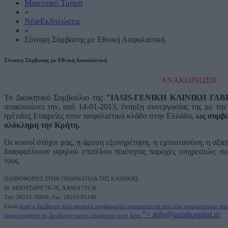
Μαιευτικό Τμήμα
»
Νέα/Εκδηλώσεις
»
Σύναψη Σύμβασης με Εθνική Ασφαλιστική
Σύναψη Σύμβασης με Εθνική Ασφαλιστική
ΑΝΑΚΟΙΝΩΣΗ
Το Διοικητικό Συμβούλιο της
"IASIS-ΓΕΝΙΚΗ ΚΛΙΝΙΚΗ ΓΑΒ
ανακοινώνει την, από 14-01-2013, έναρξη συνεργασίας της με τη
ηγέτιδες Εταιρείες στον ασφαλιστικό κλάδο στην Ελλάδα,
ως συμβε
ολόκληρη την Κρήτη.
Οι κοινοί στόχοι μας, η άμεση εξυπηρέτηση, η εμπιστοσύνη, η αξιο
διασφαλίσουν υψηλού επιπέδου ποιότητας παροχές υπηρεσιών, σε
τους.
ΠΛΗΡΟΦΟΡΙΕΣ ΣΤΗΝ ΓΡΑΜΜΑΤΕΙΑ ΤΗΣ ΚΛΙΝΙΚΗΣ
M. ΜΠΟΤΣΑΡΗ 76-78, ΧΑΝΙΑ 73136
Τηλ: 28210-70800, Fax: 28210-91140
Email:
Αυτή η διεύθυνση ηλεκτρονικού ταχυδρομείου προστατεύεται από τους αυτοματισμούς απ
">
info@iasishospital.gr
ενεργοποιήσετε τη JavaScript για να μπορέσετε να τη δείτε.