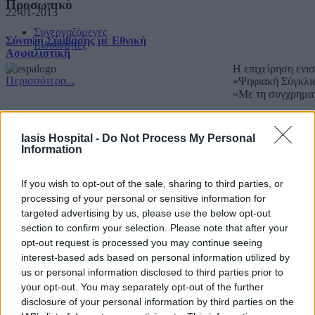
Προσωπικό
22-01-2013
Συνεργαζόμενες
Σύναψη Σύμβασης με Εθνική
Ειδικότητες
Ασφαλιστική
Η επιχείρηση ενι
Περισσότερα...
«Ψηφιακή Σύγκλι
«Με τη συγχρημα
Copyright IASIS. Powered by
IMMKO
.
Iasis Hospital -
Do Not Process My Personal
Information
If you wish to opt-out of the sale, sharing to third parties, or
processing of your personal or sensitive information for
targeted advertising by us, please use the below opt-out
section to confirm your selection. Please note that after your
opt-out request is processed you may continue seeing
interest-based ads based on personal information utilized by
us or personal information disclosed to third parties prior to
your opt-out. You may separately opt-out of the further
disclosure of your personal information by third parties on the