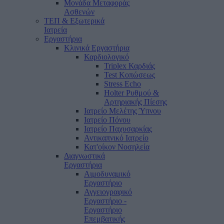
Μονάδα Μεταφοράς
Ασθενών
ΤΕΠ & Εξωτερικά
Ιατρεία
Εργαστήρια
Κλινικά Εργαστήρια
Καρδιολογικό
Triplex Καρδιάς
Test Κοπώσεως
Stress Echo
Holter Ρυθμού &
Αρτηριακής Πίεσης
Ιατρείο Μελέτης Ύπνου
Ιατρείο Πόνου
Ιατρείο Παχυσαρκίας
Αντικαπνικό Ιατρείο
Κατ'οίκον Νοσηλεία
Διαγνωστικά
Εργαστήρια
Αιμοδυναμικό
Εργαστήριο
Αγγειογραφικό
Εργαστήριο -
Εργαστήριο
Επεμβατικής