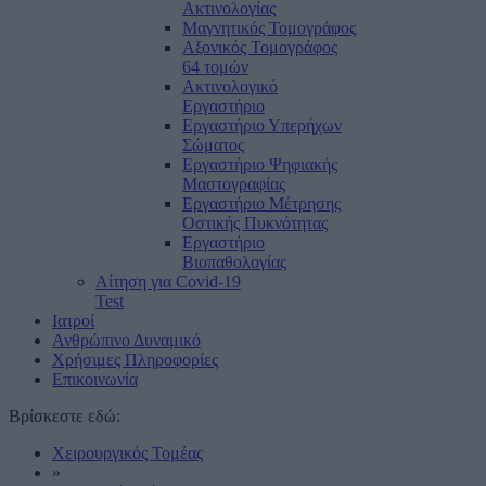
Ακτινολογίας
Μαγνητικός Τομογράφος
Αξονικός Τομογράφος
64 τομών
Ακτινολογικό
Εργαστήριο
Εργαστήριο Υπερήχων
Σώματος
Εργαστήριο Ψηφιακής
Μαστογραφίας
Εργαστήριο Μέτρησης
Οστικής Πυκνότητας
Εργαστήριο
Βιοπαθολογίας
Αίτηση για Covid-19
Test
Ιατροί
Ανθρώπινο Δυναμικό
Χρήσιμες Πληροφορίες
Επικοινωνία
Βρίσκεστε εδώ:
Χειρουργικός Τομέας
»