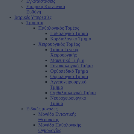
Εγκαταστάσεις
Εταιρική Κοινωνική
Ευθύνη
Ιατρικές Υπηρεσίες
Τμήματα
Παθολογικός Τομέας
Παθολογικό Τμήμα
Καρδιολογικό Τμήμα
Χειρουργικός Τομέας
Τμήμα Γενικής
Χειρουργικής
Μαιευτικό Τμήμα
Γυναικολογικό Τμήμα
Ορθοπεδικό Τμήμα
Ουρολογικό Τμήμα
Αγγειοχειρουργικό
Τμήμα
Οφθαλμολογικό Τμήμα
Νευροχειρουργικό
Τμήμα
Ειδικές μονάδες
Μονάδα Ενταντικής
Θεραπείας
Μονάδα Παθολογικής
Ογκολογίας