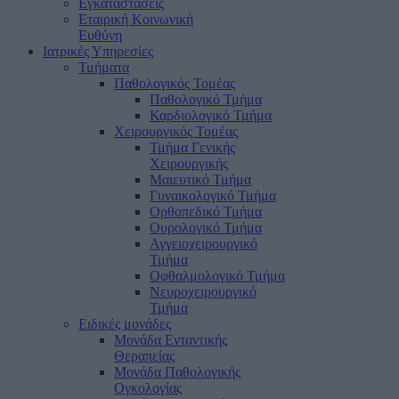
Εγκαταστάσεις
Εταιρική Κοινωνική
Ευθύνη
Ιατρικές Υπηρεσίες
Τμήματα
Παθολογικός Τομέας
Παθολογικό Τμήμα
Καρδιολογικό Τμήμα
Χειρουργικός Τομέας
Τμήμα Γενικής
Χειρουργικής
Μαιευτικό Τμήμα
Γυναικολογικό Τμήμα
Ορθοπεδικό Τμήμα
Ουρολογικό Τμήμα
Αγγειοχειρουργικό
Τμήμα
Οφθαλμολογικό Τμήμα
Νευροχειρουργικό
Τμήμα
Ειδικές μονάδες
Μονάδα Ενταντικής
Θεραπείας
Μονάδα Παθολογικής
Ογκολογίας