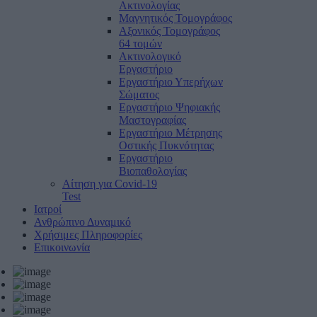
Ακτινολογίας
Μαγνητικός Τομογράφος
Αξονικός Τομογράφος
64 τομών
Ακτινολογικό
Εργαστήριο
Εργαστήριο Υπερήχων
Σώματος
Εργαστήριο Ψηφιακής
Μαστογραφίας
Εργαστήριο Μέτρησης
Οστικής Πυκνότητας
Εργαστήριο
Βιοπαθολογίας
Αίτηση για Covid-19
Test
Ιατροί
Ανθρώπινο Δυναμικό
Χρήσιμες Πληροφορίες
Επικοινωνία