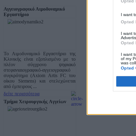
Opted 
Αγγειογραφικό Αιμοδυναμικό
Εργαστήριο
I want t
Opted 
I want 
Advertis
Opted 
Το Αιμοδυναμικό Εργαστήριο της
I want t
of my P
Κλινικής είναι εξοπλισμένο με το
was col
πλέον σύγχρονο ψηφιακό
Opted 
στεφανιαιογραφικό-αγγειογραφικό
συγκρότημα (Axiom Artis FC του
οίκου Siemens) και στελεχώνεται
από έμπειρους ...
δείτε περισσότερα
Τμήμα Xειρουργικής Aγγείων