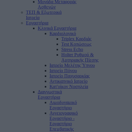
Μονάδα Μεταφοράς
Ασθενών
ΤΕΠ & Εξωτερικά
Ιατρεία
Εργαστήρια
Κλινικά Εργαστήρια
Καρδιολογικό
Triplex Καρδιάς
Test Κοπώσεως
Stress Echo
Holter Ρυθμού &
Αρτηριακής Πίεσης
Ιατρείο Μελέτης Ύπνου
Ιατρείο Πόνου
Ιατρείο Παχυσαρκίας
Αντικαπνικό Ιατρείο
Κατ'οίκον Νοσηλεία
Διαγνωστικά
Εργαστήρια
Αιμοδυναμικό
Εργαστήριο
Αγγειογραφικό
Εργαστήριο -
Εργαστήριο
Επεμβατικής