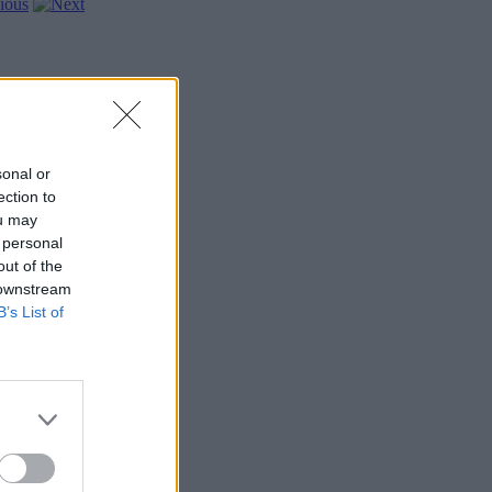
sonal or
ection to
ou may
 personal
out of the
 downstream
B’s List of