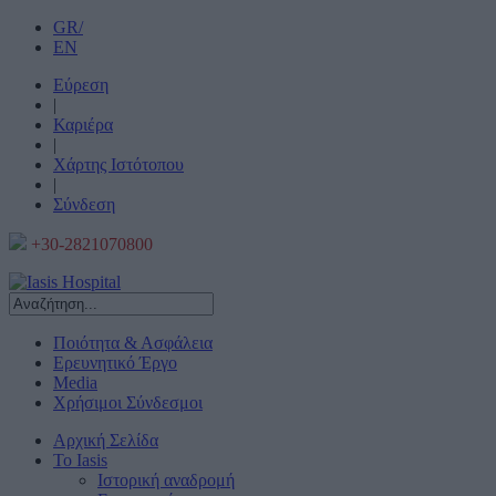
GR/
EN
Εύρεση
|
Καριέρα
|
Χάρτης Ιστότοπου
|
Σύνδεση
+30-2821070800
Ποιότητα & Ασφάλεια
Ερευνητικό Έργο
Media
Χρήσιμοι Σύνδεσμοι
Αρχική Σελίδα
Το Iasis
Ιστορική αναδρομή