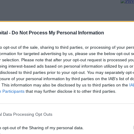
ital -
Do Not Process My Personal Information
to opt-out of the sale, sharing to third parties, or processing of your per
formation for targeted advertising by us, please use the below opt-out s
r selection. Please note that after your opt-out request is processed y
eing interest-based ads based on personal information utilized by us or
disclosed to third parties prior to your opt-out. You may separately opt-
losure of your personal information by third parties on the IAB’s list of
. This information may also be disclosed by us to third parties on the
IA
Participants
that may further disclose it to other third parties.
ΙΛΑΚΗ», σας προσκαλεί σε επιστημονική
 :
ΓΚΥΜΟΣΥΝΗΣ
l Data Processing Opt Outs
ν της (4ος όροφος), με ομιλητή τον Ιατρό κ.
ευθυντή Διαβητολογικού Κέντρου του
o opt-out of the Sharing of my personal data.
ου.